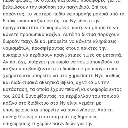
περιστροφές, τις στολές και άλλες προσφορές για να
βελτιώσουν την αίσθηση του παιχνιδιού. Επί του
παρόντος, το νεότερο πεδίο εφαρμογής μακριά από τα
διαδικτυακά καζίνο εντός του Ny είναι στην
πραγματικότητα περιορισμένο, ώστε να μπορείτε να
κάνετε προσωπικά καζίνο. Αυτά τα δίκτυα παρέχουν
δωρεάν παιχνίδι και μπορείτε να κάνετε κληρώσεις
νομισμάτων, προσφέροντας στους παίκτες την
ευκαιρία να κερδίσουν πραγματικές τιμές σε μετρητά.
Αν και όχι, υπάρχει η ευκαιρία να νομιμοποιηθούν τα
καζίνο που βασίζονται στο διαδίκτυο με πραγματικά
χρήματα και μπορείτε να στοιχηματίσετε Nyc, καθώς
και διαδικτυακά αθλητικά βιβλία, σχετικά με την
κατάσταση, τα οποία έχουν πιθανή κυκλοφορία εντός
του 2024. Συνοψίζοντας, το περιβάλλον του τοπικού
καζίνο στο διαδίκτυο στο Ny είναι γεμάτη με
υποψήφιους και μπορείτε να συγκινήσετε. Από τη
συνεχιζόμενη κατάσταση από τις δημόσιες
επιχειρήσεις τυχερών παιχνιδιών για την