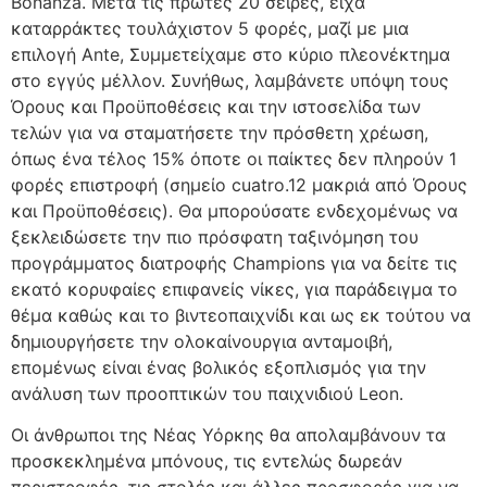
Bonanza. Μετά τις πρώτες 20 σειρές, είχα
καταρράκτες τουλάχιστον 5 φορές, μαζί με μια
επιλογή Ante, Συμμετείχαμε στο κύριο πλεονέκτημα
στο εγγύς μέλλον. Συνήθως, λαμβάνετε υπόψη τους
Όρους και Προϋποθέσεις και την ιστοσελίδα των
τελών για να σταματήσετε την πρόσθετη χρέωση,
όπως ένα τέλος 15% όποτε οι παίκτες δεν πληρούν 1
φορές επιστροφή (σημείο cuatro.12 μακριά από Όρους
και Προϋποθέσεις). Θα μπορούσατε ενδεχομένως να
ξεκλειδώσετε την πιο πρόσφατη ταξινόμηση του
προγράμματος διατροφής Champions για να δείτε τις
εκατό κορυφαίες επιφανείς νίκες, για παράδειγμα το
θέμα καθώς και το βιντεοπαιχνίδι και ως εκ τούτου να
δημιουργήσετε την ολοκαίνουργια ανταμοιβή,
επομένως είναι ένας βολικός εξοπλισμός για την
ανάλυση των προοπτικών του παιχνιδιού Leon.
Οι άνθρωποι της Νέας Υόρκης θα απολαμβάνουν τα
προσκεκλημένα μπόνους, τις εντελώς δωρεάν