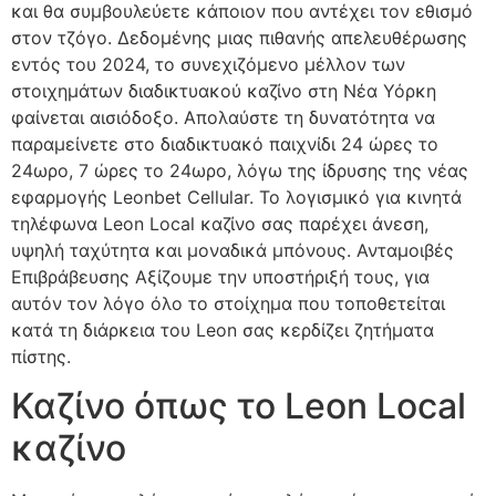
και θα συμβουλεύετε κάποιον που αντέχει τον εθισμό
στον τζόγο. Δεδομένης μιας πιθανής απελευθέρωσης
εντός του 2024, το συνεχιζόμενο μέλλον των
στοιχημάτων διαδικτυακού καζίνο στη Νέα Υόρκη
φαίνεται αισιόδοξο. Απολαύστε τη δυνατότητα να
παραμείνετε στο διαδικτυακό παιχνίδι 24 ώρες το
24ωρο, 7 ώρες το 24ωρο, λόγω της ίδρυσης της νέας
εφαρμογής Leonbet Cellular. Το λογισμικό για κινητά
τηλέφωνα Leon Local καζίνο σας παρέχει άνεση,
υψηλή ταχύτητα και μοναδικά μπόνους. Ανταμοιβές
Επιβράβευσης Αξίζουμε την υποστήριξή τους, για
αυτόν τον λόγο όλο το στοίχημα που τοποθετείται
κατά τη διάρκεια του Leon σας κερδίζει ζητήματα
πίστης.
Καζίνο όπως το Leon Local
καζίνο