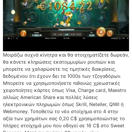
Μοιράζω συχνά κίνητρα και θα στοιχηματίζετε δωρεάν,
θα κάνετε κληρώσεις εκατομμυρίων ρουπιών και
μπορείτε να χαλαρώσετε τις τιμητικές διακρίσεις,
δεδομένου ότι έχουν δει τα 1000s των τζογαδόρων.
Μπορείτε να χρησιμοποιήσετε πιθανώς χρεωστικές
χειροποίητες κάρτες όπως Visa, Charge card, Maestro
αλλιώς American Share και πολλές λύσεις
ηλεκτρονικών πληρωμών όπως Skrill, Neteller, QIWI ή
Webmoney. Τοποθετώ το νέο στοίχημα στο 4 στην
αξία των χρημάτων σας 0,20 C$ χρησιμοποιώντας το
πλήρες στοίχημά μου που οδηγεί σε 16 C$ στο Sweet