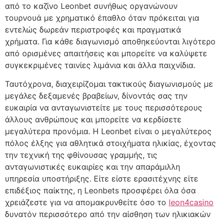
από το καζίνο Leonbet συνήθως οργανώνουν
τουρνουά με χρηματικό έπαθλο όταν πρόκειται για
εντελώς δωρεάν περιστροφές και πραγματικά
χρήματα. Για κάθε διαγωνισμό αποθηκεύονται λιγότερο
από ορισμένες απαιτήσεις και μπορείτε να καλύψετε
συγκεκριμένες ταινίες λιμάνια και άλλα παιχνίδια.
Ταυτόχρονα, διαχειρίζομαι τακτικούς διαγωνισμούς με
μεγάλες δεξαμενές βραβείων, δίνοντάς σας την
ευκαιρία να ανταγωνιστείτε με τους περισσότερους
άλλους ανθρώπους και μπορείτε να κερδίσετε
μεγαλύτερα προνόμια. Η Leonbet είναι ο μεγαλύτερος
πόλος έλξης για αθλητικά στοιχήματα ηλικίας, έχοντας
την τεχνική της φθίνουσας γραμμής, τις
ανταγωνιστικές ευκαιρίες και την απαράμιλλη
υπηρεσία υποστήριξης. Είτε είστε ερασιτέχνης είτε
επιδέξιος παίκτης, η Leonbets προσφέρει όλα όσα
χρειάζεστε για να απομακρυνθείτε όσο το
leon4casino
δυνατόν περισσότερο από την αίσθηση των ηλικιακών