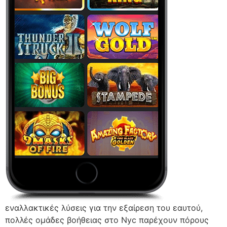
εναλλακτικές λύσεις για την εξαίρεση του εαυτού,
πολλές ομάδες βοήθειας στο Nyc παρέχουν πόρους