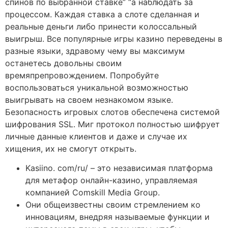
спинов по выбранной ставке” “а наблюдать за
процессом. Каждая ставка а слоте сделанная и
реальные деньги либо принести колоссальный
выигрыш. Все популярные игры казино переведены в
разные языки, здравому чему вы максимум
останетесь довольны своим
времяпрепровождением. Попробуйте
воспользоваться уникальной возможностью
выигрывать на своем незнакомом языке.
Безопасность игровых слотов обеспечена системой
шифрования SSL. Миг протокол полностью шифрует
личные данные клиентов и даже и случае их
хищения, их не смогут открыть.
Kasiino. com/ru/ – это независимая платформа
для метафор онлайн-казино, управляемая
компанией Comskill Media Group.
Они общеизвестны своим стремлением ко
инновациям, внедряя называемые функции и