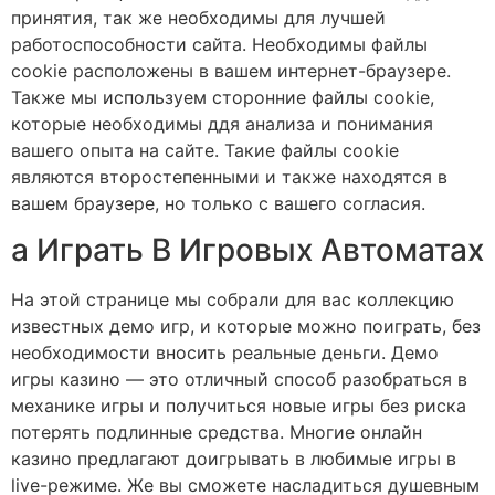
принятия, так же необходимы для лучшей
работоспособности сайта. Необходимы файлы
cookie расположены в вашем интернет-браузере.
Также мы используем сторонние файлы cookie,
которые необходимы ддя анализа и понимания
вашего опыта на сайте. Такие файлы cookie
являются второстепенными и также находятся в
вашем браузере, но только с вашего согласия.
а Играть В Игровых Автоматах
На этой странице мы собрали для вас коллекцию
известных демо игр, и которые можно поиграть, без
необходимости вносить реальные деньги. Демо
игры казино — это отличный способ разобраться в
механике игры и получиться новые игры без риска
потерять подлинные средства. Многие онлайн
казино предлагают доигрывать в любимые игры в
live-режиме. Же вы сможете насладиться душевным