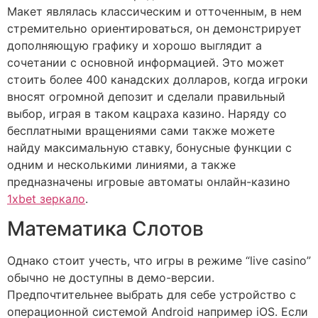
Макет являлась классическим и отточенным, в нем
стремительно ориентироваться, он демонстрирует
дополняющую графику и хорошо выглядит а
сочетании с основной информацией. Это может
стоить более 400 канадских долларов, когда игроки
вносят огромной депозит и сделали правильный
выбор, играя в таком кацраха казино. Наряду со
бесплатными вращениями сами также можете
найду максимальную ставку, бонусные функции с
одним и несколькими линиями, а также
предназначены игровые автоматы онлайн-казино
1xbet зеркало
.
Математика Слотов
Однако стоит учесть, что игры в режиме “live casino”
обычно не доступны в демо-версии.
Предпочтительнее выбрать для себе устройство с
операционной системой Android например iOS. Если