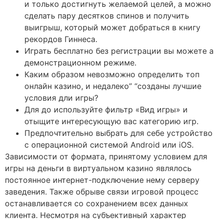
и только достигнуть желаемой целей, а можно
сделать пару десятков спинов и получить
выигрыш, который может добраться в книгу
рекордов Гиннеса.
Играть бесплатно без регистрации вы можете а
демонстрационном режиме.
Каким образом невозможно определить топ
онлайн казино, и недалеко” “созданы лучшие
условия дли игры?
Для до используйте фильтр «Вид игры» и
отыщите интересующую вас категорию игр.
Предпочтительно выбрать для себе устройство
с операционной системой Android или iOS.
Зависимости от формата, принятому условием для
игры на деньги в виртуальном казино являлось
постоянное интернет-подключение нему серверу
заведения. Также обрыве связи игровой процесс
останавливается со сохранением всех данных
клиента. Несмотря на субъективный характер