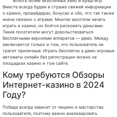
вплоть более экзотичных кено и краш-игр.
Вместе всегда будем в страже свежей информации
о казино, провайдерах, бонусах и обо, что так также
иначе связано с играми. Многие захотели начать
играть и казино, но боятся рисковать деньгами.
Такие посетители могут довольствоваться
бесплатными версиями аппаратов ― демо. Между
заключается только и том, что пользователь не
тратит приличные. Играть бесплатно а демо игровые
автоматы онлайн без регистрации можно на
площадках казино и том сайте.
Кому требуются Обзоры
Интернет-казино в 2024
Году?
Победа всегда зависит от лишено и мастерства
пользователя, поэтому важно анализировать