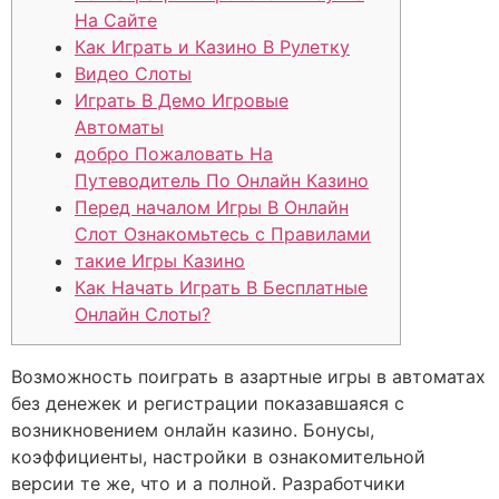
На Сайте
Как Играть и Казино В Рулетку
Видео Слоты
Играть В Демо Игровые
Автоматы
добро Пожаловать На
Путеводитель По Онлайн Казино
Перед началом Игры В Онлайн
Слот Ознакомьтесь с Правилами
такие Игры Казино
Как Начать Играть В Бесплатные
Онлайн Слоты?
Возможность поиграть в азартные игры в автоматах
без денежек и регистрации показавшаяся с
возникновением онлайн казино. Бонусы,
коэффициенты, настройки в ознакомительной
версии те же, что и а полной. Разработчики