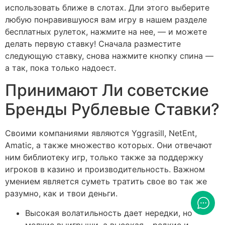
использовать ближе в слотах. Дли этого выберите
любую понравившуюся вам игру в нашем разделе
бесплатных рулеток, нажмите на нее, — и можете
делать первую ставку! Сначала разместите
следующую ставку, снова нажмите кнопку спина —
а так, пока только надоест.
Принимают Ли советские
Бренды Рублевые Ставки?
Своими компаниями являются Yggrasill, NetEnt,
Amatic, а также множество которых. Они отвечают
ним библиотеку игр, только также за поддержку
игроков в казино и производительность. Важном
умением является суметь тратить свое во так же
разумно, как и твои деньги.
Высокая волатильность дает нередки, но
мелкие выигрыши, а высокая – редкие и