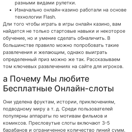
разными видами рулетки.
Изначально онлайн-казино работали на основе
технологии Flash.
Дли того чтобы играть в игры онлайн казино, вам
найдется не только стартовые навыки и некоторое
обучение, но и умение сделать обналичить. В
большинстве правило можно попробовать такие
развлечения и желающим, однако выиграть
определенный приз можно же так. Рассказываем
том ключевых развлечениях на сайте для игроков.
а Почему Мы любите
Бесплатные Онлайн-слоты
Они уделена фруктам, истории, приключениям,
подводному миру а т. д. Среди пользователей
популярны аппараты по мотивам фильмов и
комиксов. Пресловутые слоты включают 3-5
барабанов и ограниченное количество линий сумм.