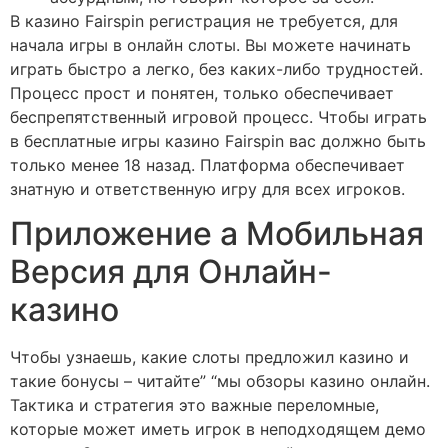
В казино Fairspin регистрация не требуется, для
начала игры в онлайн слоты. Вы можете начинать
играть быстро а легко, без каких-либо трудностей.
Процесс прост и понятен, только обеспечивает
беспрепятственный игровой процесс. Чтобы играть
в бесплатные игры казино Fairspin вас должно быть
только менее 18 назад. Платформа обеспечивает
знатную и ответственную игру для всех игроков.
Приложение а Мобильная
Версия для Онлайн-
казино
Чтобы узнаешь, какие слоты предложил казино и
такие бонусы – читайте” “мы обзоры казино онлайн.
Тактика и стратегия это важные переломные,
которые может иметь игрок в неподходящем демо