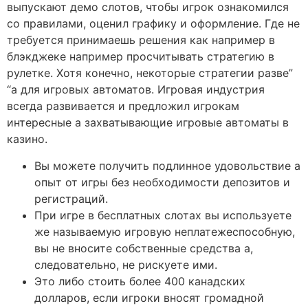
выпускают демо слотов, чтобы игрок ознакомился
со правилами, оценил графику и оформление. Где не
требуется принимаешь решения как например в
блэкджеке например просчитывать стратегию в
рулетке. Хотя конечно, некоторые стратегии разве”
“а для игровых автоматов. Игровая индустрия
всегда развивается и предложил игрокам
интересные а захватывающие игровые автоматы в
казино.
Вы можете получить подлинное удовольствие а
опыт от игры без необходимости депозитов и
регистраций.
При игре в бесплатных слотах вы используете
же называемую игровую неплатежеспособную,
вы не вносите собственные средства а,
следовательно, не рискуете ими.
Это либо стоить более 400 канадских
долларов, если игроки вносят громадной