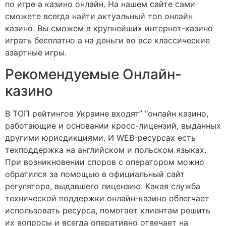
по игре а казино онлайн. На нашем сайте сами
сможете всегда найти актуальный топ онлайн
казино. Вы сможем в крупнейших интернет-казино
играть бесплатно а на деньги во все классические
азартные игры.
Рекомендуемые Онлайн-
казино
В ТОП рейтингов Украине входят” “онлайн казино,
работающие и основании кросс-лицензий, выданных
другими юрисдикциями. И WEB-ресурсах есть
техподдержка на английском и польском языках.
При возникновении споров с оператором можно
обратился за помощью в официальный сайт
регулятора, выдавшего лицензию. Какая служба
технической поддержки онлайн-казино облегчает
использовать ресурса, помогает клиентам решить
их вопросы и всегда оперативно отвечает на