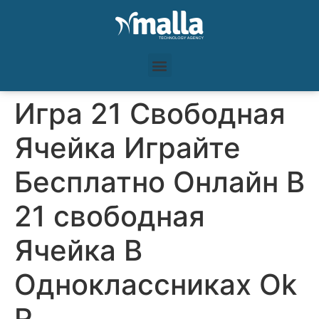
Игра 21 Свободная
Ячейка Играйте
Бесплатно Онлайн В
21 свободная
Ячейка В
Одноклассниках Ok
R