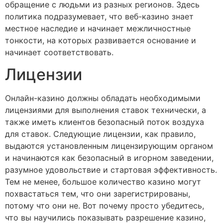
обращение с людьми из разных регионов. Здесь
политика подразумевает, что веб-казино знает
местное наследие и начинает межличностные
тонкости, на которых развивается основание и
начинает соответствовать.
Лицензии
Онлайн-казино должны обладать необходимыми
лицензиями для выполнения ставок технически, а
также иметь клиентов безопасный поток воздуха
для ставок. Следующие лицензии, как правило,
выдаются установленным лицензирующим органом
и начинаются как безопасный в игорном заведении,
разумное удовольствие и стартовая эффективность.
Тем не менее, большое количество казино могут
похвастаться тем, что они зарегистрированы,
потому что они не. Вот почему просто убедитесь,
что вы научились показывать разрешение казино,