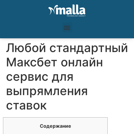
Любой стандартный
Максбет онлайн
сервис для
выпрямления
ставок
Содержание