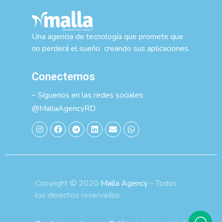
Una agencia de tecnología que promete que
no perderá el sueño creando sus aplicaciones.
Conectemos
– Síguenos en las redes sociales
@MallaAgencyRD
Copyright © 2020
Malla Agency
– Todos
los derechos reservados