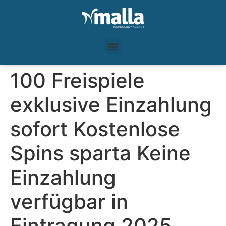
100 Freispiele
exklusive Einzahlung
sofort Kostenlose
Spins sparta Keine
Einzahlung
verfügbar in
Eintragung 2025