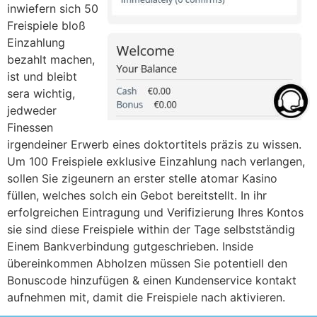
inwiefern sich 50
Freispiele bloß
Einzahlung
bezahlt machen,
ist und bleibt
sera wichtig,
jedweder
Finessen
irgendeiner Erwerb eines doktortitels präzis zu wissen.
Um 100 Freispiele exklusive Einzahlung nach verlangen,
sollen Sie zigeunern an erster stelle atomar Kasino
füllen, welches solch ein Gebot bereitstellt. In ihr
erfolgreichen Eintragung und Verifizierung Ihres Kontos
sie sind diese Freispiele within der Tage selbstständig
Einem Bankverbindung gutgeschrieben. Inside
übereinkommen Abholzen müssen Sie potentiell den
Bonuscode hinzufügen & einen Kundenservice kontakt
aufnehmen mit, damit die Freispiele nach aktivieren.