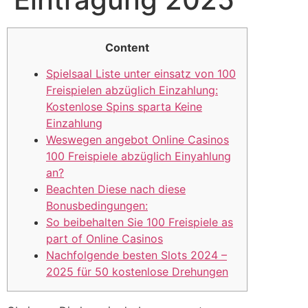
Content
Spielsaal Liste unter einsatz von 100
Freispielen abzüglich Einzahlung:
Kostenlose Spins sparta Keine
Einzahlung
Weswegen angebot Online Casinos
100 Freispiele abzüglich Einyahlung
an?
Beachten Diese nach diese
Bonusbedingungen:
So beibehalten Sie 100 Freispiele as
part of Online Casinos
Nachfolgende besten Slots 2024 –
2025 für 50 kostenlose Drehungen