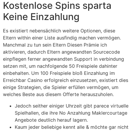
Kostenlose Spins sparta
Keine Einzahlung
Es existiert nebensächlich weitere Optionen, diese
Eltern within einer Liste ausfindig machen vermögen.
Manchmal zu tun sein Eltern Diesen Prämie ich
aktivieren, dadurch Eltern angewandten Sourcecode
einpflegen ferner angewandten Support in verbindung
setzen mit, um nachfolgende 50 Freispiele dahinter
einbehalten. Um 100 Freispiele bloß Einzahlung im
Erreichbar Casino erfolgreich einzusetzen, existiert dies
einige Strategien, die Spieler erfüllen vermögen, um
welches Beste aus diesem Offerte herauszuholen.
Jedoch seither einiger Uhrzeit gibt parece virtuelle
Spielhallen, die ihre No Anzahlung Maklercourtage
Angebote deutlich herauf lagern.
Kaum jeder beliebige kennt alle & möchte gar nicht