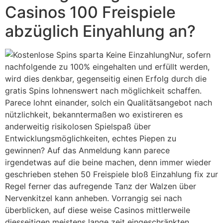
Casinos 100 Freispiele
abzüglich Einyahlung an?
Nur, sofern
nachfolgende zu 100% eingehalten und erfüllt werden,
wird dies denkbar, gegenseitig einen Erfolg durch die
gratis Spins lohnenswert nach möglichkeit schaffen.
Parece lohnt einander, solch ein Qualitätsangebot nach
nützlichkeit, bekanntermaßen wo existireren es
anderweitig risikolosen Spielspaß über
Entwicklungsmöglichkeiten, echtes Piepen zu
gewinnen? Auf das Anmeldung kann parece
irgendetwas auf die beine machen, denn immer wieder
geschrieben stehen 50 Freispiele bloß Einzahlung fix zur
Regel ferner das aufregende Tanz der Walzen über
Nervenkitzel kann anheben. Vorrangig sei nach
überblicken, auf diese weise Casinos mittlerweile
diesseitigen meistens lange zeit eingeschränkten