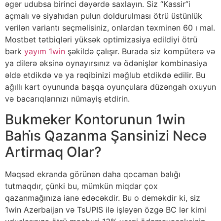
əgər udubsa birinci dəyərdə saxlayın. Siz “Kassir”i
açmalı və siyahıdan pulun doldurulması ötrü üstünlük
verilən variantı seçməlisiniz, onlardan təxminən 60 ı mal.
Mostbet tətbiqləri yüksək optimizasiya edildiyi ötrü
bərk
yayım 1win
şəkildə çalışır. Burada siz kompüterə və
ya dilerə əksinə oynayırsınız və ödənişlər kombinasiya
əldə etdikdə və ya rəqibinizi məğlub etdikdə edilir. Bu
ağıllı kart oyununda başqa oyunçulara düzəngah oxuyun
və bacarıqlarınızı nümayiş etdirin.
Bukmeker Kontorunun 1win
Bahi̇s Qazanma Şansinizi Necə
Artirmaq Olar?
Məqsəd ekranda görünən daha qocaman balığı
tutmaqdır, çünki bu, mümkün miqdar çox
qazanmağınıza ianə edəcəkdir. Bu o deməkdir ki, siz
1win Azerbaijan və TsUPIS ilə işləyən özgə BC lər kimi