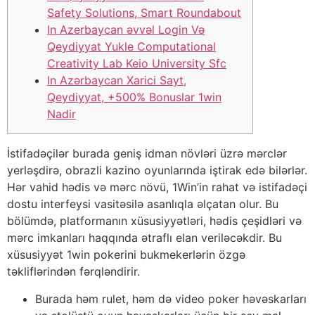
Safety Solutions, Smart Roundabout
In Azerbaycan əvvəl Login Və
Qeydiyyat Yukle Computational
Creativity Lab Keio University Sfc
In Azərbaycan Xarici Sayt,
Qeydiyyat, +500% Bonuslar 1win
Nadir
İstifadəçilər burada geniş idman növləri üzrə mərclər
yerləşdirə, obrazli kazino oyunlarında iştirak edə bilərlər.
Hər vahid hədis və mərc növü, 1Win’in rahat və istifadəçi
dostu interfeysi vasitəsilə asanlıqla əlçatan olur. Bu
bölümdə, platformanın xüsusiyyətləri, hədis çeşidləri və
mərc imkanları haqqında ətraflı elan veriləcəkdir. Bu
xüsusiyyət 1win pokerini bukmekerlərin özgə
təkliflərindən fərqləndirir.
Burada həm rulet, həm də video poker həvəskarları