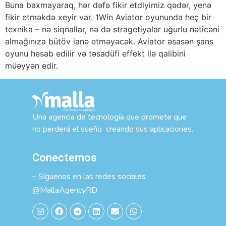
Buna baxmayaraq, hər dəfə fikir etdiyimiz qədər, yenə
fikir etməkdə xeyir var. 1Win Aviator oyununda heç bir
texnika – nə siqnallar, nə də stragetiyalar uğurlu nəticəni
almağınıza bütöv ianə etməyəcək. Aviator əsasən şans
oyunu hesab edilir və təsadüfi effekt ilə qalibini
müəyyən edir.
Una agencia de tecnología que promete que
no perderá el sueño creando sus aplicaciones.
Conectemos
– Síguenos en las redes sociales
@MallaAgencyRD