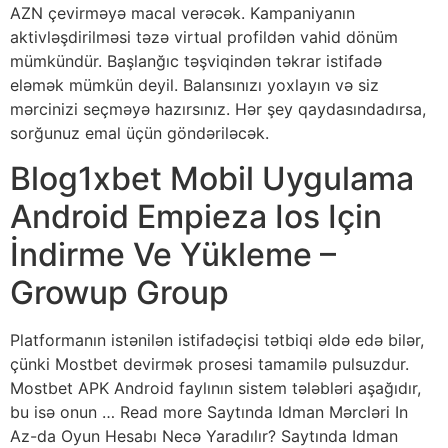
AZN çevirməyə macal verəcək. Kampaniyanın
aktivləşdirilməsi təzə virtual profildən vahid dönüm
mümkündür. Başlanğıc təşviqindən təkrar istifadə
eləmək mümkün deyil. Balansınızı yoxlayın və siz
mərcinizi seçməyə hazırsınız. Hər şey qaydasındadırsa,
sorğunuz emal üçün göndəriləcək.
Blog1xbet Mobil Uygulama
Android Empieza Ios Için
İndirme Ve Yükleme –
Growup Group
Platformanın istənilən istifadəçisi tətbiqi əldə edə bilər,
çünki Mostbet devirmək prosesi tamamilə pulsuzdur.
Mostbet APK Android faylının sistem tələbləri aşağıdır,
bu isə onun … Read more Saytında Idman Mərcləri In
Az-da Oyun Hesabı Necə Yaradılır? Saytında Idman