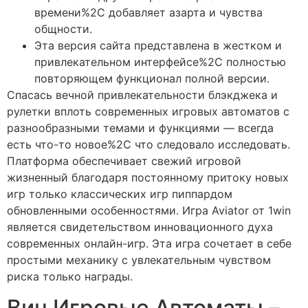
времени%2C добавляет азарта и чувства
общности.
Эта версия сайта представлена в жестком и
привлекательном интерфейсе%2C полностью
повторяющем функционал полной версии.
Спасась вечной привлекательности блэкджека и
рулетки вплоть современных игровых автоматов с
разнообразными темами и функциями — всегда
есть что-то новое%2C что следовало исследовать.
Платформа обеспечивает свежий игровой
жизненный благодаря постоянному притоку новых
игр только классических игр пиппардом
обновленными особенностями. Игра Aviator от 1win
является свидетельством инновационного духа
современных онлайн-игр. Эта игра сочетает в себе
простыми механику с увлекательным чувством
риска только награды.
Вин Игровые Автоматы –