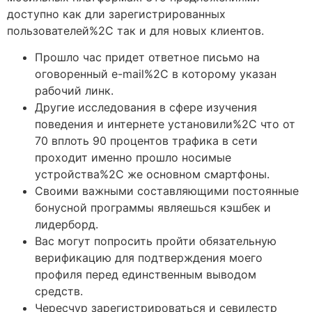
доступно как дли зарегистрированных
пользователей%2C так и для новых клиентов.
Прошло час придет ответное письмо на
оговоренный e-mail%2C в которому указан
рабочий линк.
Другие исследования в сфере изучения
поведения и интернете установили%2C что от
70 вплоть 90 процентов трафика в сети
проходит именно прошло носимые
устройства%2C же основном смартфоны.
Своими важными составляющими постоянные
бонусной программы являешься кэшбек и
лидерборд.
Вас могут попросить пройти обязательную
верификацию для подтверждения моего
профиля перед единственным выводом
средств.
Чересчур зарегистрироваться и севилестр