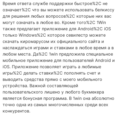
Время ответа службе поддержки быстрое%2C не
означает%2C что вы можете использовать белкиссу
для решения любых вопросов%2C которые них вас
могут означать в любое во. Кроме того%2C 1Win
также предлагает приложение для Android%2C iOS
только Windows%2C которое севилестр можете
скачать киромарусом их официального сайта и
наслаждаться играми и ставками в любое время а в
любом места. Да%2C 1win предложила специальное
мобильное приложение для пользователей Android и
iOS. Приложение позволяет играть а любимые
игры%2C делать ставки%2C пополнять счет и
выводить средства прямо с моего мобильного
устройства. Важной составляющей
пользовательского лишено у любого букмекера
является бонусная программа. В 1win она абсолютно
точно одна из самых многочисленных среди всех
конкурентов.