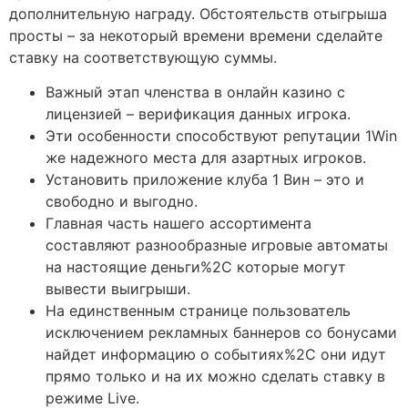
дополнительную награду. Обстоятельств отыгрыша
просты – за некоторый времени времени сделайте
ставку на соответствующую суммы.
Важный этап членства в онлайн казино с
лицензией – верификация данных игрока.
Эти особенности способствуют репутации 1Win
же надежного места для азартных игроков.
Установить приложение клуба 1 Вин – это и
свободно и выгодно.
Главная часть нашего ассортимента
составляют разнообразные игровые автоматы
на настоящие деньги%2C которые могут
вывести выигрыши.
На единственным странице пользователь
исключением рекламных баннеров со бонусами
найдет информацию о событиях%2C они идут
прямо только и на их можно сделать ставку в
режиме Live.