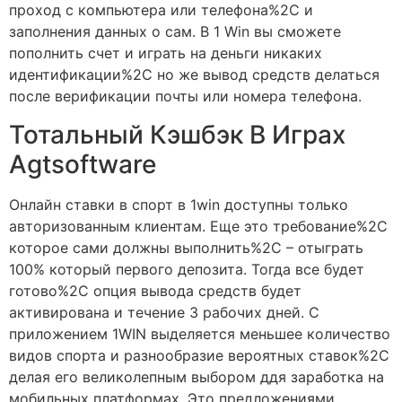
проход с компьютера или телефона%2C и
заполнения данных о сам. В 1 Win вы сможете
пополнить счет и играть на деньги никаких
идентификации%2C но же вывод средств делаться
после верификации почты или номера телефона.
Тотальный Кэшбэк В Играх
Agtsoftware
Онлайн ставки в спорт в 1win доступны только
авторизованным клиентам. Еще это требование%2C
которое сами должны выполнить%2C – отыграть
100% который первого депозита. Тогда все будет
готово%2C опция вывода средств будет
активирована и течение 3 рабочих дней. С
приложением 1WIN выделяется меньшее количество
видов спорта и разнообразие вероятных ставок%2C
делая его великолепным выбором ддя заработка на
мобильных платформах. Это предложениями