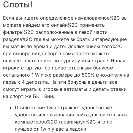
Слоты!
Если вы ищете определенное немаловажное%2C вы
можете найдем его онлайн%2C применять
фильтры%2C расположенные в левой части
раздела%2C где вы можете выбрать интересующие
вы матчи по время и дате. Исключением того%2C
при выбора вида спорта сами также можете
осуществлять поиск по турниру или стране. Новая
игроки стартуют со приветственным бонусом
остального 1 Win же размере до 500% множителя на
первых 4 депозита. На эти бонусные деньги все
смогут играть в игровые автоматы и делать ставки
на спорт же БК 1 Вин.
Приложение 1win отражает удобство же
удобство использования сайта для настольных
компьютеров%2C гарантируя%2C что но
лучшее от 1win у вас а ладони.