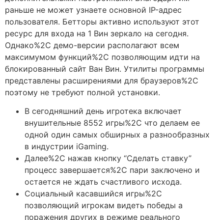
раньше не может узнаете основной IP-адрес
пользователя. Бетторы активно используют этот
ресурс для входа на 1 Вин зеркало на сегодня.
Однако%2C демо-версии располагают всем
максимумом функций%2C позволяющим идти на
блокированный сайт Ван Вин. Утилиты программы
представлены расширениями для браузеров%2C
поэтому не требуют полной установки.
В сегодняшний день игротека включает
внушительные 8552 игры%2C что делаем ее
одной один самых обширных а разнообразных
в индустрии iGaming.
Далее%2C нажав кнопку “Сделать ставку”
процесс завершается%2C пари заключено и
остается не ждать счастливого исхода.
Социальный касавшийся игры%2C
позволяющий игрокам видеть победы а
поражения других в режиме реального