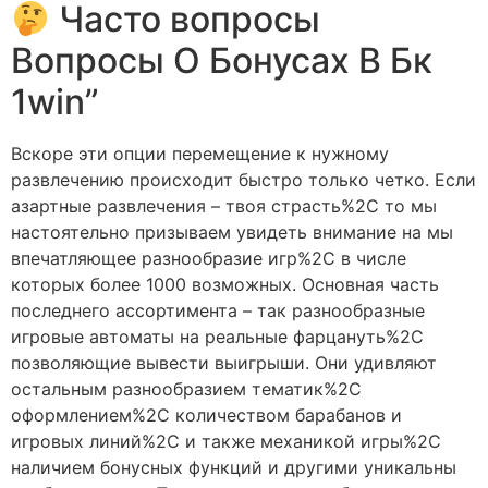
Часто вопросы
Вопросы О Бонусах В Бк
1win”
Вскоре эти опции перемещение к нужному
развлечению происходит быстро только четко. Если
азартные развлечения – твоя страсть%2C то мы
настоятельно призываем увидеть внимание на мы
впечатляющее разнообразие игр%2C в числе
которых более 1000 возможных. Основная часть
последнего ассортимента – так разнообразные
игровые автоматы на реальные фарцануть%2C
позволяющие вывести выигрыши. Они удивляют
остальным разнообразием тематик%2C
оформлением%2C количеством барабанов и
игровых линий%2C и также механикой игры%2C
наличием бонусных функций и другими уникальны