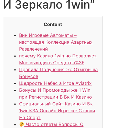
И Зеркало 1win”
Content
Вин Игровые Автоматы –
настоящая Коллекция Азартных
Развлечений
почему Казино 1win но Позволяет
Мне выходить Средства%3F
Правила Получения же Отыгрыша
Бонусов
Щедрость Небес а Игре Aviatrix
Бонусы И Промокоды же 1 Win
при Регистрации В Бк И Казино
Официальный Сайт Казино И Бк
1win%3A Онлайн Игры же Ставки
На Спорт
Часто ответы Вопросы О