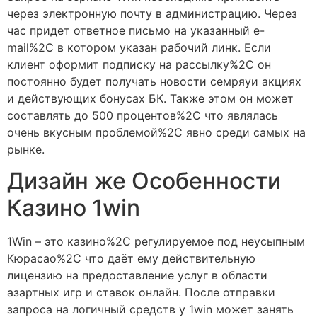
через электронную почту в администрацию. Через
час придет ответное письмо на указанный e-
mail%2C в котором указан рабочий линк. Если
клиент оформит подписку на рассылку%2C он
постоянно будет получать новости семряуи акциях
и действующих бонусах БК. Также этом он может
составлять до 500 процентов%2C что являлась
очень вкусным проблемой%2C явно среди самых на
рынке.
Дизайн же Особенности
Казино 1win
1Win – это казино%2C регулируемое под неусыпным
Кюрасао%2C что даёт ему действительную
лицензию на предоставление услуг в области
азартных игр и ставок онлайн. После отправки
запроса на логичный средств у 1win может занять