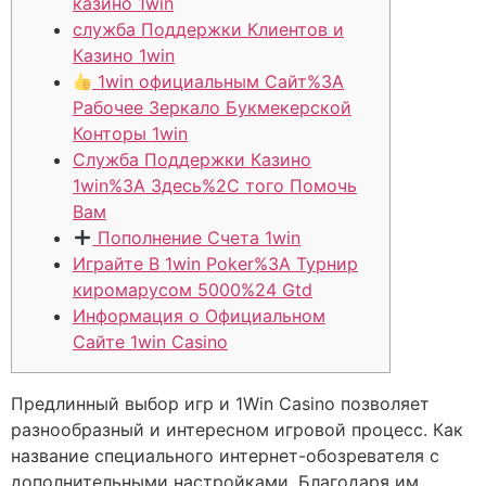
казино 1win
служба Поддержки Клиентов и
Казино 1win
1win официальным Сайт%3A
Рабочее Зеркало Букмекерской
Конторы 1win
Служба Поддержки Казино
1win%3A Здесь%2C того Помочь
Вам
Пополнение Счета 1win
Играйте В 1win Poker%3A Турнир
киромарусом 5000%24 Gtd
Информация о Официальном
Сайте 1win Casino
Предлинный выбор игр и 1Win Casino позволяет
разнообразный и интересном игровой процесс. Как
название специального интернет-обозревателя с
дополнительными настройками. Благодаря им