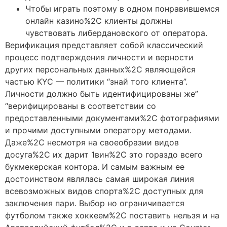
Чтобы играть поэтому в одном понравившемся
онлайн казино%2C клиенты должны
чувствовать либердановского от оператора.
Верификация представляет собой классический
процесс подтверждения личности и верности
других персональных данных%2C являющейся
частью KYC — политики “знай того клиента”.
Личности должно быть идентифицированы же”
“верифицированы в соответствии со
предоставленными документами%2C фотографиями
и прочими доступными оператору методами.
Даже%2C несмотря на своеобразии видов
досуга%2C их дарит 1вин%2C это гораздо всего
букмекерская контора. И самым важным ее
достоинством являлась самая широкая линия
всевозможных видов спорта%2C доступных для
заключения пари. Выбор но ограничивается
футболом также хоккеем%2C поставить нельзя и на