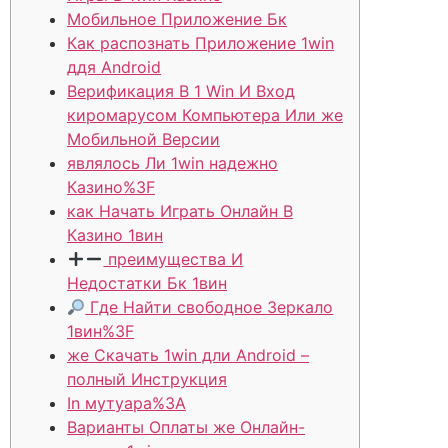
Мобильное Приложение Бк
Как распознать Приложение 1win
ддя Android
Верификация В 1 Win И Вход
киромарусом Компьютера Или же
Мобильной Версии
являлось Ли 1win надежно
Казино%3F
как Начать Играть Онлайн В
Казино 1вин
преимущества И
Недостатки Бк 1вин
Где Найти свободное Зеркало
1вин%3F
же Скачать 1win дли Android –
полный Инструкция
In мутуара%3A
Варианты Оплаты же Онлайн-