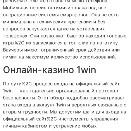
рабочем столе же в главном меню телефона.
Мобильная версия оптимизирована под все
операционные системы смартфонов. Она не есть
минимальных технических претензии и без
вопросов запускается даже на устаревших
телефонах. Они позволяют быстро находил топовые
игры%2C их запускаются в тот клик по логотипу.
Ваучеры имеют ограниченный срок действия или
лимит на максимум количество использований.
Онлайн-казино 1win
По сути%2C процесс входа на официальный сайт
1win — как тщательно организованный протокол
безопасности. Этот обзор подробно рассматривает
этапа входа в аккаунт 1win и вероятных связанные с
вторым трудности. Мы допустим шаги для входа на
официальный сайт%2C инструменты управления
личным кабинетом и устранение любых