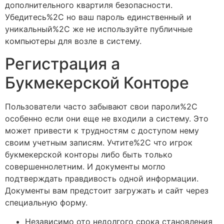
дополнительного квартиля безопасности.
Убедитесь%2C но ваш пароль единственный и
уникальный%2C же не используйте публичные
компьютеры для возле в систему.
Регистрация а
Букмекерской Конторе
Пользователи часто забывают свои пароли%2C
особенно если они еще не входили а систему. Это
может привести к трудностям с доступом нему
своим учетным записям. Учтите%2C что игрок
букмекерской конторы либо быть только
совершеннолетним. И документы могло
подтверждать правдивость одной информации.
Документы вам предстоит загружать и сайт через
специальную форму.
Независимо ото недолгого срока становления