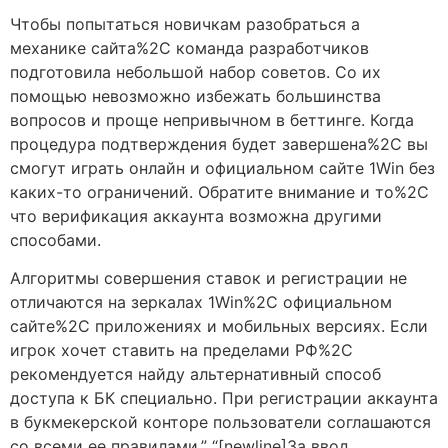
Чтобы попытаться новичкам разобраться а
механике сайта%2C команда разработчиков
подготовила небольшой набор советов. Со их
помощью невозможно избежать большинства
вопросов и проще непривычном в беттинге. Когда
процедура подтверждения будет завершена%2C вы
смогут играть онлайн и официальном сайте 1Win без
каких-то ограничений. Обратите внимание и то%2C
что верификация аккаунта возможна другими
способами.
Алгоритмы совершения ставок и регистрации не
отличаются на зеркалах 1Win%2C официальном
сайте%2C приложениях и мобильных версиях. Если
игрок хочет ставить на пределами РФ%2C
рекомендуется найду альтернативный способ
доступа к БК специально. При регистрации аккаунта
в букмекерской конторе пользователи соглашаются
со всеми ее правилами.” “[newline]За ввод