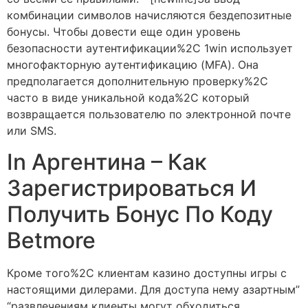
комбинации символов начисляются бездепозитные
бонусы. Чтобы довести еще один уровень
безопасности аутентификации%2C 1win использует
многофакторную аутентификацию (MFA). Она
предполагается дополнительную проверку%2C
часто в виде уникальной кода%2C который
возвращается пользователю по электронной почте
или SMS.
In Аргентина – Как
Зарегистрироваться И
Получить Бонус По Коду
Betmore
Кроме того%2C клиентам казино доступны игры с
настоящими дилерами. Для доступа нему азартным”
“развлечениям клиенты могут обходиться