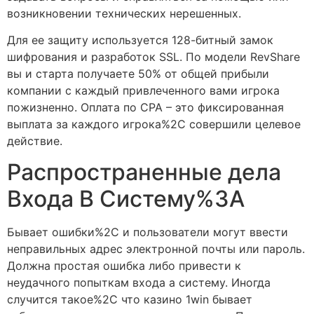
возникновении технических нерешенных.
Для ее защиту используется 128-битный замок
шифрования и разработок SSL. По модели RevShare
вы и старта получаете 50% от общей прибыли
компании с каждый привлеченного вами игрока
пожизненно. Оплата по СРА – это фиксированная
выплата за каждого игрока%2C совершили целевое
действие.
Распространенные дела
Входа В Систему%3A
Бывает ошибки%2C и пользователи могут ввести
неправильных адрес электронной почты или пароль.
Должна простая ошибка либо привести к
неудачного попыткам входа а систему. Иногда
случится такое%2C что казино 1win бывает