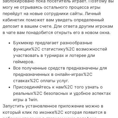
заблокировано пока посетитель играет. Поэтому вы
могу не отрываясь остального процесса игры
перейдут на новые сотрудники сайты. Личный
кабинетик поможет вам увидеть определенный
депозит в вашем счете. Дли ответа другим игрокам
в чате вам понадобится открыть его в новом окна.
Букмекер предлагает разнообразные
функции%2C статистику%2C возможностей
участвовать в турнирах и лотерее дли
геймеров.
Все полученные средств предназначены для
предназначенных в онлайн-играх%2C
ставках%2C оплаты услуг.
Присоединяйтесь к нам%2C того узнать о
реальных%2C безопасных и удобное аспектах
игры а 1win.
Запустить установленное приложение можно в
который клик по иконке%2C которая появится в