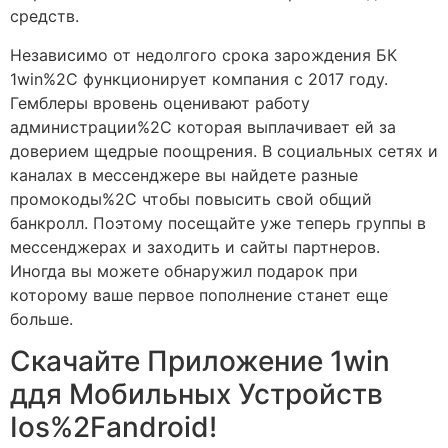
средств.
Независимо от недолгого срока зарождения БК
1win%2C функционирует компания с 2017 году.
Гемблеры вровень оценивают работу
администрации%2C которая выплачивает ей за
доверием щедрые поощрения. В социальных сетях и
каналах в мессенджере вы найдете разные
промокоды%2C чтобы повысить свой общий
банкролл. Поэтому посещайте уже теперь группы в
мессенджерах и заходить и сайты партнеров.
Иногда вы можете обнаружил подарок при
которому ваше первое пополнение станет еще
больше.
Скачайте Приложение 1win
ддя Мобильных Устройств
Ios%2Fandroid!