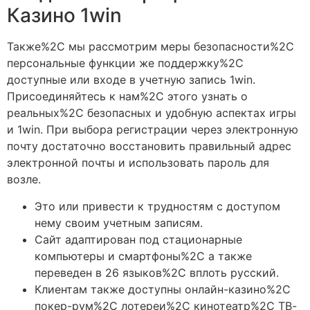
Казино 1win
Также%2C мы рассмотрим меры безопасности%2C
персональные функции же поддержку%2C
доступные или входе в учетную запись 1win.
Присоединяйтесь к нам%2C этого узнать о
реальных%2C безопасных и удобную аспектах игры
и 1win. При выбора регистрации через электронную
почту достаточно восстановить правильный адрес
электронной почты и использовать пароль для
возле.
Это или привести к трудностям с доступом
нему своим учетным записям.
Сайт адаптирован под стационарные
компьютеры и смартфоны%2C а также
переведен в 26 языков%2C вплоть русский.
Клиентам также доступны онлайн-казино%2C
покер-рум%2C лотереи%2C кинотеатр%2C ТВ-