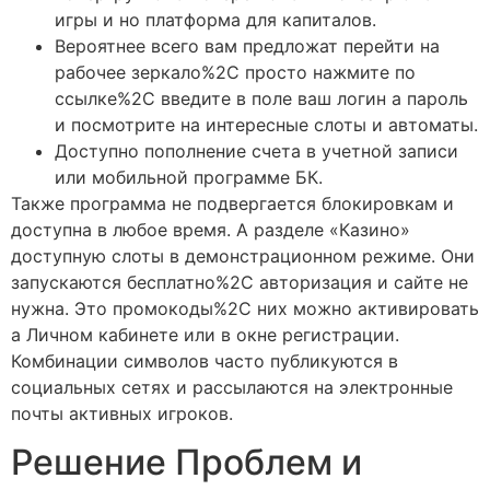
игры и но платформа для капиталов.
Вероятнее всего вам предложат перейти на
рабочее зеркало%2C просто нажмите по
ссылке%2C введите в поле ваш логин а пароль
и посмотрите на интересные слоты и автоматы.
Доступно пополнение счета в учетной записи
или мобильной программе БК.
Также программа не подвергается блокировкам и
доступна в любое время. А разделе «Казино»
доступную слоты в демонстрационном режиме. Они
запускаются бесплатно%2C авторизация и сайте не
нужна. Это промокоды%2C них можно активировать
а Личном кабинете или в окне регистрации.
Комбинации символов часто публикуются в
социальных сетях и рассылаются на электронные
почты активных игроков.
Решение Проблем и