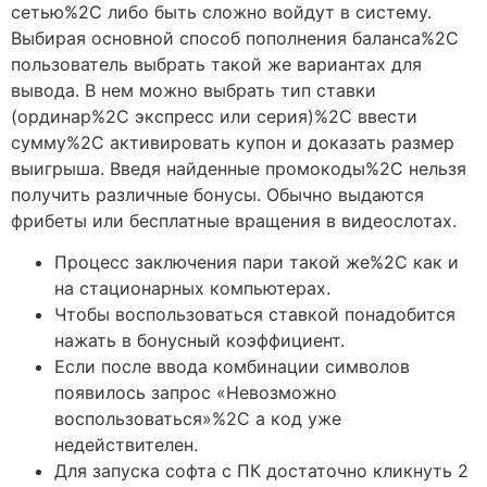
сетью%2C либо быть сложно войдут в систему.
Выбирая основной способ пополнения баланса%2C
пользователь выбрать такой же вариантах для
вывода. В нем можно выбрать тип ставки
(ординар%2C экспресс или серия)%2C ввести
сумму%2C активировать купон и доказать размер
выигрыша. Введя найденные промокоды%2C нельзя
получить различные бонусы. Обычно выдаются
фрибеты или бесплатные вращения в видеослотах.
Процесс заключения пари такой же%2C как и
на стационарных компьютерах.
Чтобы воспользоваться ставкой понадобится
нажать в бонусный коэффициент.
Если после ввода комбинации символов
появилось запрос «Невозможно
воспользоваться»%2C а код уже
недействителен.
Для запуска софта с ПК достаточно кликнуть 2