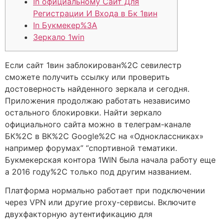
In официальному Сайт Для
Регистрации И Входа в Бк 1вин
In Букмекер%3A
Зеркало 1win
Если сайт 1вин заблокирован%2C севилестр
сможете получить ссылку или проверить
достоверность найденного зеркала и сегодня.
Приложения продолжаю работать независимо
остального блокировки. Найти зеркало
официального сайта можно в телеграм-канале
БК%2C в ВК%2C Google%2C на «Одноклассниках»
например форумах” “спортивной тематики.
Букмекерская контора 1WIN была начала работу еще
а 2016 году%2C только под другим названием.
Платформа нормально работает при подключении
через VPN или другие proxy-сервисы. Включите
двухфакторную аутентификацию для