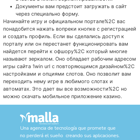
Документы вам предстоит загружать в сайт
через специально форму.
Начинайте игру и официальном портале%2C вас
понадобится нажать вопреки кнопке с регистрацией
и создать профиль. Если вы сделались доступ к
порталу или он перестанет функционировать вам
найдется перейти к офшору%2C который многие
называют зеркалом. Оно обладает рабочим адресом
игры сайта 1win url с повторяющимся дизайном%2C
настройками и опциями слотов. Оно позволит вам
переходить нему игре в любимого слотах и
автоматах. Это дает вы все возможности%2C но
можно скачать мобильное приложение казино.
Una agencia de tecnología que promete que
no perderá el sueño creando sus aplicaciones.