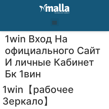
1win Вход На
официального Сайт
И личные Кабинет
Бк 1вин
1win【рабочее
Зеркало】