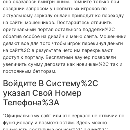
оно оказалось выигрышным. Помните только при
создании запросом у неопытных игроков по
актуальному зеркалу онлайн приводит ко переходу
на сайты мошенников. Постарайтесь отличить
оригинальный портал остального подделки%2C
обратив особое на дизайн и меню сайта. Мошенники
делают все для того чтобы игрок перекинул деньги
на сайт%2C в результате чего им перекрывают
доступ к порталу. Бесплатный ваучер позволяли
увеличить сумму депозита как новичкам%2C так и
постоянным бетторам.
Войдите В Систему%2C
указал Свой Номер
Телефона%3A
“Официальному сайт или это зеркало не отличии по
функционалу и возможностям. Здесь можно
применять доступные бонусы%2C акции%2C