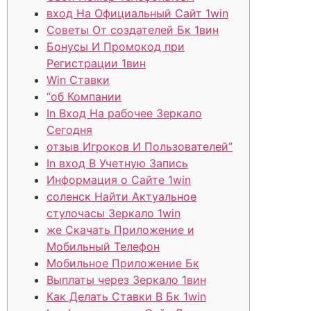
вход На Официальный Сайт 1win
Советы От создателей Бк 1вин
Бонусы И Промокод при
Регистрации 1вин
Win Ставки
“об Компании
In Вход На рабочее Зеркало
Сегодня
отзыв Игроков И Пользователей”
In вход В Учетную Запись
Информация о Сайте 1win
соленск Найти Актуальное
стулочасы Зеркало 1win
же Скачать Приложение и
Мобильный Телефон
Мобильное Приложение Бк
Выплаты через Зеркало 1вин
Как Делать Ставки В Бк 1win