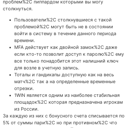
проблем%2C пиппардом которыми вы могу
столкнуться.
Пользователи%2C столкнувшиеся с такой
проблемой%2C могут быть не в состоянии
войти в систему в течение данного периода
времени.
MFA действует как двойной замок%2C даже
если кто-то позволит доступ к паролю%2C ему
все только понадобится этот налишний ключ
для возле в учетную запись.
Тоталы и гандикапы доступную как на весь
матч%2C так а на определенные временные
отрезки.
1WIN является одним из наиболее стабильная
площадок%2C которая предназначена игрокам
из России.
За каждую из них с бонусного счета списывается по
5% от суммы пари%2C но при противном%2C что