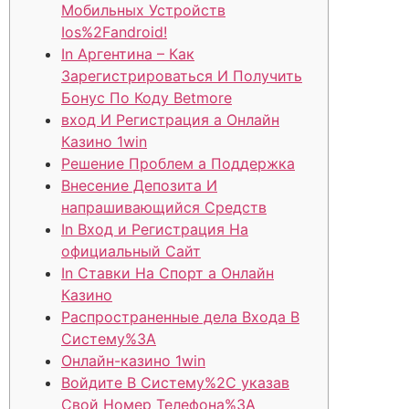
Мобильных Устройств
Ios%2Fandroid!
In Аргентина – Как
Зарегистрироваться И Получить
Бонус По Коду Betmore
вход И Регистрация а Онлайн
Казино 1win
Решение Проблем а Поддержка
Внесение Депозита И
напрашивающийся Средств
In Вход и Регистрация На
официальный Сайт
In Ставки На Спорт а Онлайн
Казино
Распространенные дела Входа В
Систему%3A
Онлайн-казино 1win
Войдите В Систему%2C указав
Свой Номер Телефона%3A