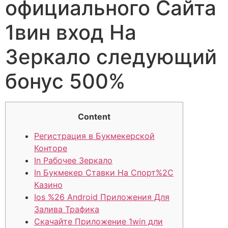
официального Сайта
1вин ️вход На
Зеркало следующий
️бонус 500%
Content
Регистрация в Букмекерской
Конторе
In Рабочее Зеркало
In Букмекер Ставки На Спорт%2C
Казино
Ios %26 Android Приложения Для
Залива Трафика
Скачайте Приложение 1win дли