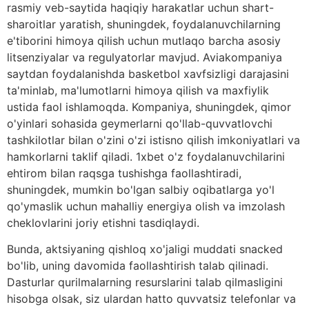
rasmiy veb-saytida haqiqiy harakatlar uchun shart-
sharoitlar yaratish, shuningdek, foydalanuvchilarning
e'tiborini himoya qilish uchun mutlaqo barcha asosiy
litsenziyalar va regulyatorlar mavjud. Aviakompaniya
saytdan foydalanishda basketbol xavfsizligi darajasini
ta'minlab, ma'lumotlarni himoya qilish va maxfiylik
ustida faol ishlamoqda. Kompaniya, shuningdek, qimor
o'yinlari sohasida geymerlarni qo'llab-quvvatlovchi
tashkilotlar bilan o'zini o'zi istisno qilish imkoniyatlari va
hamkorlarni taklif qiladi. 1xbet o'z foydalanuvchilarini
ehtirom bilan raqsga tushishga faollashtiradi,
shuningdek, mumkin bo'lgan salbiy oqibatlarga yo'l
qo'ymaslik uchun mahalliy energiya olish va imzolash
cheklovlarini joriy etishni tasdiqlaydi.
Bunda, aktsiyaning qishloq xo'jaligi muddati snacked
bo'lib, uning davomida faollashtirish talab qilinadi.
Dasturlar qurilmalarning resurslarini talab qilmasligini
hisobga olsak, siz ulardan hatto quvvatsiz telefonlar va