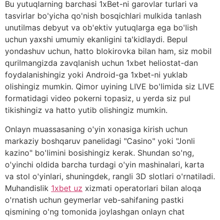
Bu yutuqlarning barchasi 1xBet-ni garovlar turlari va
tasvirlar bo'yicha qo'nish bosqichlari mulkida tanlash
unutilmas debyut va ob'ektiv yutuqlarga ega bo'lish
uchun yaxshi umumiy ekanligini ta'kidlaydi. Bepul
yondashuv uchun, hatto blokirovka bilan ham, siz mobil
qurilmangizda zavqlanish uchun 1xbet heliostat-dan
foydalanishingiz yoki Android-ga 1xbet-ni yuklab
olishingiz mumkin. Qimor uyining LIVE bo'limida siz LIVE
formatidagi video pokerni topasiz, u yerda siz pul
tikishingiz va hatto yutib olishingiz mumkin.
Onlayn muassasaning o'yin xonasiga kirish uchun
markaziy boshqaruv panelidagi "Casino" yoki "Jonli
kazino" bo'limini bosishingiz kerak. Shundan so'ng,
o'yinchi oldida barcha turdagi o'yin mashinalari, karta
va stol o'yinlari, shuningdek, rangli 3D slotlari o'rnatiladi.
Muhandislik
1xbet uz
xizmati operatorlari bilan aloqa
o'rnatish uchun geymerlar veb-sahifaning pastki
qismining o'ng tomonida joylashgan onlayn chat