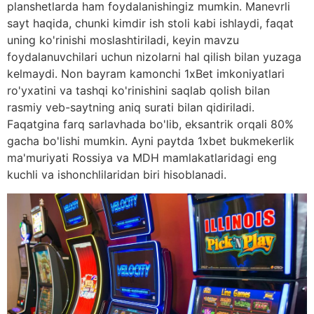
planshetlarda ham foydalanishingiz mumkin. Manevrli
sayt haqida, chunki kimdir ish stoli kabi ishlaydi, faqat
uning ko'rinishi moslashtiriladi, keyin mavzu
foydalanuvchilari uchun nizolarni hal qilish bilan yuzaga
kelmaydi. Non bayram kamonchi 1xBet imkoniyatlari
ro'yxatini va tashqi ko'rinishini saqlab qolish bilan
rasmiy veb-saytning aniq surati bilan qidiriladi.
Faqatgina farq sarlavhada bo'lib, eksantrik orqali 80%
gacha bo'lishi mumkin. Ayni paytda 1xbet bukmekerlik
ma'muriyati Rossiya va MDH mamlakatlaridagi eng
kuchli va ishonchlilaridan biri hisoblanadi.