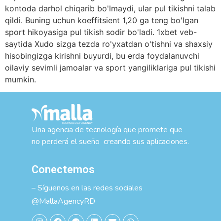
kontoda darhol chiqarib bo'lmaydi, ular pul tikishni talab
qildi. Buning uchun koeffitsient 1,20 ga teng bo'lgan
sport hikoyasiga pul tikish sodir bo'ladi. 1xbet veb-
saytida Xudo sizga tezda ro'yxatdan o'tishni va shaxsiy
hisobingizga kirishni buyurdi, bu erda foydalanuvchi
oilaviy sevimli jamoalar va sport yangiliklariga pul tikishi
mumkin.
Una agencia de tecnología que promete que
no perderá el sueño creando sus aplicaciones.
Conectemos
– Síguenos en las redes sociales
@MallaAgencyRD