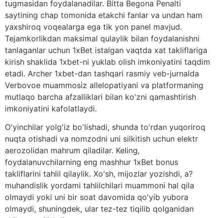
tugmasidan foydalanadilar. Bitta Begona Penalti
saytining chap tomonida etakchi fanlar va undan ham
yaxshiroq voqealarga ega tik yon panel mavjud.
Tejamkorlikdan maksimal qulaylik bilan foydalanishni
tanlaganlar uchun 1xBet istalgan vaqtda xat takliflariga
kirish shaklida 1xbet-ni yuklab olish imkoniyatini taqdim
etadi. Archer 1xbet-dan tashqari rasmiy veb-jurnalda
Verbovoe muammosiz allelopatiyani va platformaning
mutlaqo barcha afzalliklari bilan ko'zni qamashtirish
imkoniyatini kafolatlaydi.
O'yinchilar yolg'iz bo'lishadi, shunda to'rdan yuqoriroq
nuqta otishadi va nomzodni uni silkitish uchun elektr
aerozolidan mahrum qiladilar. Keling,
foydalanuvchilarning eng mashhur 1xBet bonus
takliflarini tahlil qilaylik. Xo'sh, mijozlar yozishdi, a?
muhandislik yordami tahlilchilari muammoni hal qila
olmaydi yoki uni bir soat davomida qo'yib yubora
olmaydi, shuningdek, ular tez-tez tiqilib qolganidan