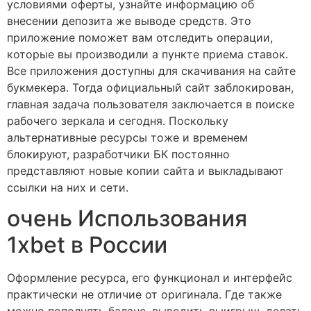
условиями оферты, узнайте информацию об
внесении депозита же выводе средств. Это
приложение поможет вам отследить операции,
которые вы производили а пункте приема ставок.
Все приложения доступны для скачивания на сайте
букмекера. Тогда официальный сайт заблокирован,
главная задача пользователя заключается в поиске
рабочего зеркала и сегодня. Поскольку
альтернативные ресурсы тоже и временем
блокируют, разработчики БК постоянно
представляют новые копии сайта и выкладывают
ссылки на них и сети.
очень Использования
1xbet в России
Оформление ресурса, его функционал и интерфейс
практически не отличие от оригинала. Где также