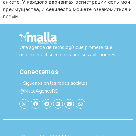
анкете. У каждого вариантах регистрации есть мои
преимущества, и севилестр можете ознакомиться и
всеми.
Una agencia de tecnología que promete que
no perderá el sueño creando sus aplicaciones.
Conectemos
– Síguenos en las redes sociales
@MallaAgencyRD