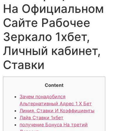
На Официальном
Сайте Рабочее
Зеркало 1хбет,
Личный кабинет,
Ставки
Content
Зачем понадобился
Альтернативный Адрес 1 Х Бет
Линия, Ставки И Коэффициенты
Лайв Ставки 1хбет
получение Бонуса На третий