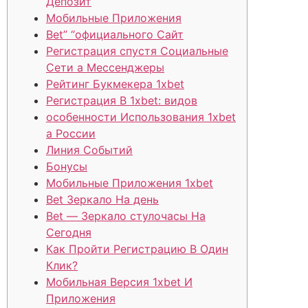
Депозит
Мобильные Приложения
Bet” “официального Сайт
Регистрация спустя Социальные
Сети а Мессенджеры
Рейтинг Букмекера 1xbet
Регистрация В 1xbet: видов
особенности Использования 1xbet
а России
Линия Событий
Бонусы
Мобильные Приложения 1xbet
Bet Зеркало На день
Bet — Зеркало стулочасы На
Сегодня
Как Пройти Регистрацию В Один
Клик?
Мобильная Версия 1xbet И
Приложения