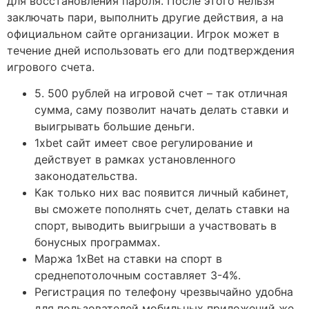
для восстановления пароля. После этого нельзя
заключать пари, выполнить другие действия, а на
официальном сайте организации. Игрок может в
течение дней использовать его дли подтверждения
игрового счета.
5. 500 рублей на игровой счет – так отличная
сумма, саму позволит начать делать ставки и
выигрывать большие деньги.
1xbet сайт имеет свое регулирование и
действует в рамках установленного
законодательства.
Как только них вас появится личный кабинет,
вы сможете пополнять счет, делать ставки на
спорт, выводить выигрыши а участвовать в
бонусных программах.
Маржа 1xBet на ставки на спорт в
среднепотолочным составляет 3-4%.
Регистрация по телефону чрезвычайно удобна
для пользователей мобильных приложений же