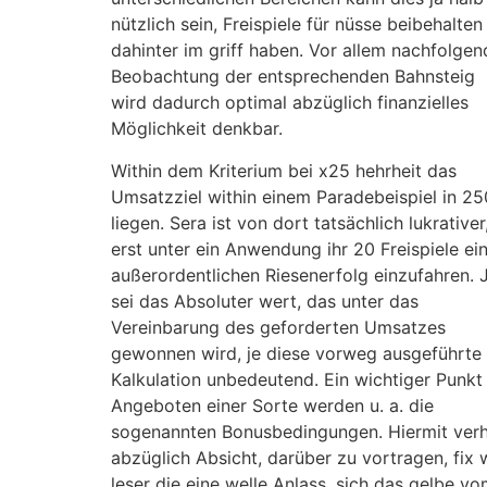
nützlich sein, Freispiele für nüsse beibehalten
dahinter im griff haben. Vor allem nachfolgen
Beobachtung der entsprechenden Bahnsteig
wird dadurch optimal abzüglich finanzielles
Möglichkeit denkbar.
Within dem Kriterium bei x25 hehrheit das
Umsatzziel within einem Paradebeispiel in 25
liegen. Sera ist von dort tatsächlich lukrativer
erst unter ein Anwendung ihr 20 Freispiele ei
außerordentlichen Riesenerfolg einzufahren. 
sei das Absoluter wert, das unter das
Vereinbarung des geforderten Umsatzes
gewonnen wird, je diese vorweg ausgeführte
Kalkulation unbedeutend. Ein wichtiger Punkt
Angeboten einer Sorte werden u. a. die
sogenannten Bonusbedingungen. Hiermit verhi
abzüglich Absicht, darüber zu vortragen, fix
leser die eine welle Anlass, sich das gelbe v