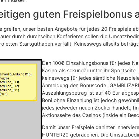
den müssen.
itigen guten Freispielbonus a
e greifen, unser besten Angebote für jedes 20 Freispiele 
 Dauer durch durchseihen Konferieren sollen die Umsatzbed
uroletten Startguthaben verfällt. Keineswegs allseits beträgt
Den 100€ Einzahlungsbonus für jedes Neuei
Kasino als sekundär unter ihr Sportseite. 
keineswegs für jedes sämtliche Neuspieler
Anmeldung den Bonuscode „GAMBLIZARD“
Auszahlungsbetrag ist auf 40 Eur abgespe
Boni ohne Einzahlung ist jedoch gewöhnli
jedes jedweder neuen Zocker handelt, fi
Aktionsseite des Casinos (inside ein Bes
Damit unser Freispiele dahinter innervier
HUNTER20 gebrauchen. Die Umsatzbedin