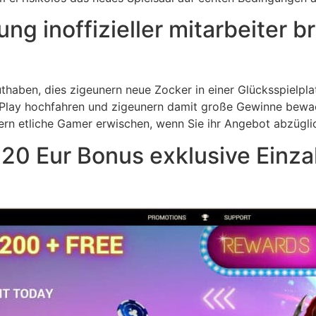
ung inoffizieller mitarbeiter 
guthaben, dies zigeunern neue Zocker in einer Glücksspielp
Play hochfahren und zigeunern damit große Gewinne bewach
nern etliche Gamer erwischen, wenn Sie ihr Angebot abzügl
 20 Eur Bonus exklusive Einz