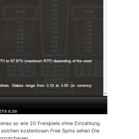
enau so wie 20 Freispiele ohne Einzahlung
n solchen kostenlosen Free Spins sehen Die
 anzuschauen.