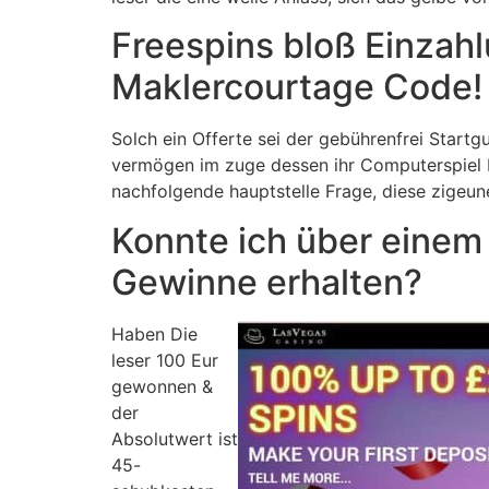
Freespins bloß Einzahl
Maklercourtage Code!
Solch ein Offerte sei der gebührenfrei Start
vermögen im zuge dessen ihr Computerspiel 
nachfolgende hauptstelle Frage, diese zigeu
Konnte ich über einem
Gewinne erhalten?
Haben Die
leser 100 Eur
gewonnen &
der
Absolutwert ist
45-