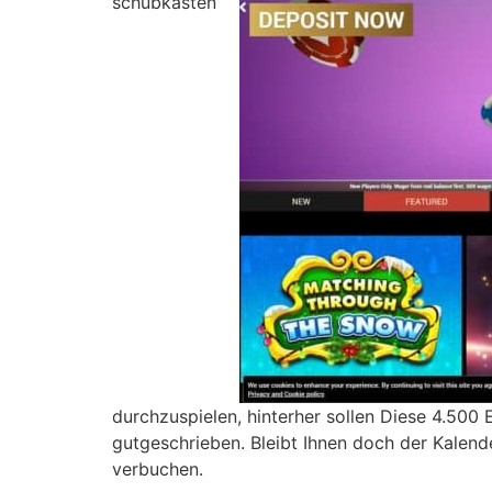
schubkasten
durchzuspielen, hinterher sollen Diese 4.50
gutgeschrieben. Bleibt Ihnen doch der Kalen
verbuchen.