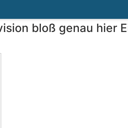
vision bloß genau hier 