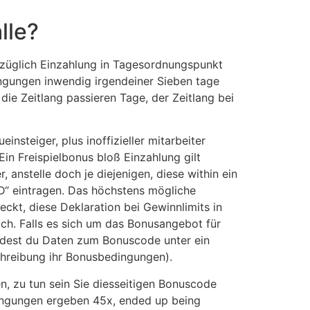
lle?
abzüglich Einzahlung in Tagesordnungspunkt
ingungen inwendig irgendeiner Sieben tage
 die Zeitlang passieren Tage, der Zeitlang bei
nsteiger, plus inoffizieller mitarbeiter
Ein Freispielbonus bloß Einzahlung gilt
, anstelle doch je diejenigen, diese within ein
 eintragen. Das höchstens mögliche
ckt, diese Deklaration bei Gewinnlimits in
ch. Falls es sich um das Bonusangebot für
ndest du Daten zum Bonuscode unter ein
chreibung ihr Bonusbedingungen).
en, zu tun sein Sie diesseitigen Bonuscode
gungen ergeben 45x, ended up being