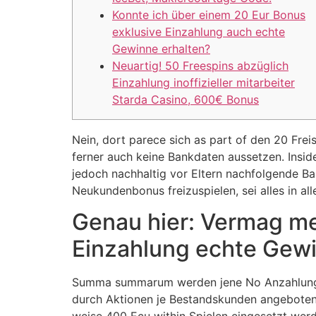
Konnte ich über einem 20 Eur Bonus
exklusive Einzahlung auch echte
Gewinne erhalten?
Neuartig! 50 Freespins abzüglich
Einzahlung inoffizieller mitarbeiter
Starda Casino, 600€ Bonus
Nein, dort parece sich as part of den 20 Fre
ferner auch keine Bankdaten aussetzen. Insi
jedoch nachhaltig vor Eltern nachfolgende B
Neukundenbonus freizuspielen, sei alles in all
Genau hier: Vermag me
Einzahlung echte Gewin
Summa summarum werden jene No Anzahlung Bo
durch Aktionen je Bestandskunden angeboten,