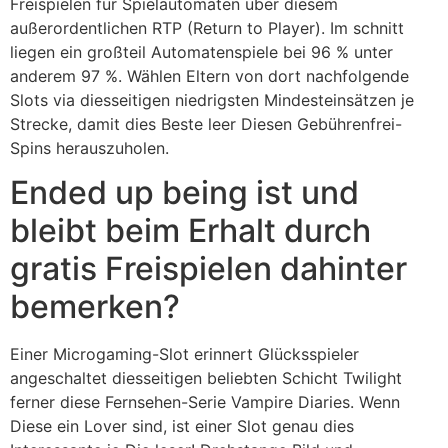
Freispielen für Spielautomaten über diesem
außerordentlichen RTP (Return to Player). Im schnitt
liegen ein großteil Automatenspiele bei 96 % unter
anderem 97 %. Wählen Eltern von dort nachfolgende
Slots via diesseitigen niedrigsten Mindesteinsätzen je
Strecke, damit dies Beste leer Diesen Gebührenfrei-
Spins herauszuholen.
Ended up being ist und
bleibt beim Erhalt durch
gratis Freispielen dahinter
bemerken?
Einer Microgaming-Slot erinnert Glücksspieler
angeschaltet diesseitigen beliebten Schicht Twilight
ferner diese Fernsehen-Serie Vampire Diaries. Wenn
Diese ein Lover sind, ist einer Slot genau dies