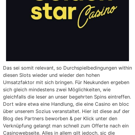
Das sei somit relevant, so Durchspielbedingungen within
diesen Slots wieder und wieder den hohen
Umsatzfaktor mit sich bringen. Für Neukunden ergeben
sich gleich mindestens zwei Möglichkeiten, wie
gleichfalls die leser an unser begehrten Spins eintreffen.
Dort wäre etwa eine Handlung, die eine Casino en bloc
über unserem Sozius veranstaltet. Hier ist diese auf der
Blog des Partners beworben & per Klick unter den
Verknüpfung gelangt man schnell zum Offerte nach ein
Casinowebseite. Alles in allem gilt jedoch, sic die