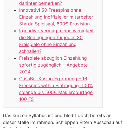
dahinter bemerken?
Innovativ! 50 Freespins ohne
Einzahlung inoffizieller mitarbeiter
Starda Spielsaal, 600€ Provision
Irgendwo vermag meine wenigkeit
die Bedingungen für jedes 30
Freispiele ohne Einzahlung
schnallen?
Freispiele abzüglich Einzahlung
sofortig zugänglich – Angebote
2024
CasaBet Kasino Erprobung – 16
Freespins within Eintragung, 100%
solange bis 500€ Maklercourtage,
100 FS
Das kurzen Syllabus ist und bleibt doch bereits an
dieser stelle im rahmen.
Schleppen Eltern Ausschau auf