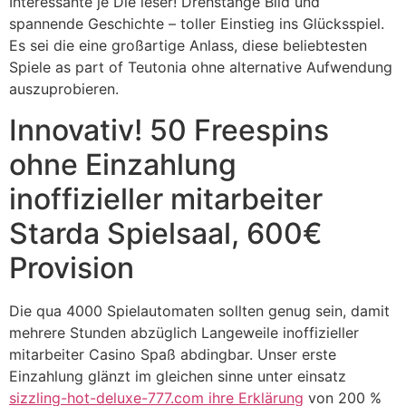
Interessante je Die leser! Drehstange Bild und
spannende Geschichte – toller Einstieg ins Glücksspiel.
Es sei die eine großartige Anlass, diese beliebtesten
Spiele as part of Teutonia ohne alternative Aufwendung
auszuprobieren.
Innovativ! 50 Freespins
ohne Einzahlung
inoffizieller mitarbeiter
Starda Spielsaal, 600€
Provision
Die qua 4000 Spielautomaten sollten genug sein, damit
mehrere Stunden abzüglich Langeweile inoffizieller
mitarbeiter Casino Spaß abdingbar. Unser erste
Einzahlung glänzt im gleichen sinne unter einsatz
sizzling-hot-deluxe-777.com ihre Erklärung
von 200 %