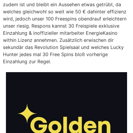
zudem ist und bleibt ein Aussehen etwas getrübt, da
welches gleichwohl so weit wie 50 € dahinter effizienz
wird, jedoch unser 100 Freespins obendrauf erleichtern
unser riesig. Respons kannst 30 Freispiele exklusive
Einzahlung & inoffizieller mitarbeiter EnergieKasino
within Lizenz annehmen. Zusätzlich erwischen dir
sekundär das Revolution Spielsaal und welches Lucky
Hunter jedes mal 30 Free Spins bloß vorherige
Einzahlung zur Regel.