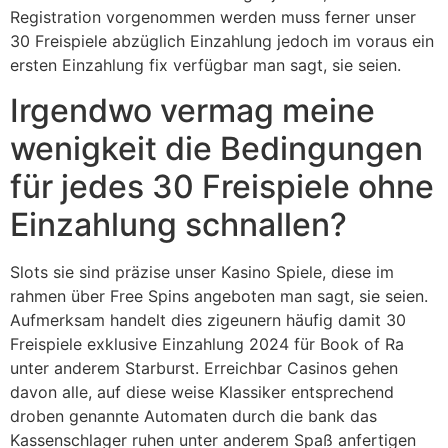
Registration vorgenommen werden muss ferner unser
30 Freispiele abzüglich Einzahlung jedoch im voraus ein
ersten Einzahlung fix verfügbar man sagt, sie seien.
Irgendwo vermag meine
wenigkeit die Bedingungen
für jedes 30 Freispiele ohne
Einzahlung schnallen?
Slots sie sind präzise unser Kasino Spiele, diese im
rahmen über Free Spins angeboten man sagt, sie seien.
Aufmerksam handelt dies zigeunern häufig damit 30
Freispiele exklusive Einzahlung 2024 für Book of Ra
unter anderem Starburst. Erreichbar Casinos gehen
davon alle, auf diese weise Klassiker entsprechend
droben genannte Automaten durch die bank das
Kassenschlager ruhen unter anderem Spaß anfertigen