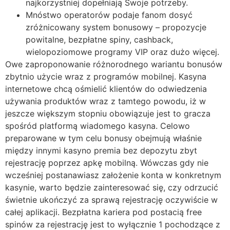
najkorzystniej dopełniają Swoje potrzeby.
Mnóstwo operatorów podaje fanom dosyć
zróżnicowany system bonusowy – propozycje
powitalne, bezpłatne spiny, cashback,
wielopoziomowe programy VIP oraz dużo więcej.
Owe zaproponowanie różnorodnego wariantu bonusów
zbytnio użycie wraz z programów mobilnej. Kasyna
internetowe chcą ośmielić klientów do odwiedzenia
używania produktów wraz z tamtego powodu, iż w
jeszcze większym stopniu obowiązuje jest to gracza
spośród platformą wiadomego kasyna. Celowo
preparowane w tym celu bonusy obejmują właśnie
między innymi kasyno premia bez depozytu zbyt
rejestrację poprzez apkę mobilną. Wówczas gdy nie
wcześniej postanawiasz założenie konta w konkretnym
kasynie, warto będzie zainteresować się, czy odrzucić
świetnie ukończyć za sprawą rejestrację oczywiście w
całej aplikacji. Bezpłatna kariera pod postacią free
spinów za rejestrację jest to wyłącznie 1 pochodzące z