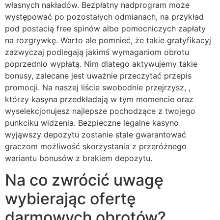
własnych nakładów. Bezpłatny nadprogram może
występować po pozostałych odmianach, na przykład
pod postacią free spinów albo pomocniczych zapłaty
na rozgrywkę. Warto ale pomnieć, że takie gratyfikacyj
zazwyczaj podlegają jakimś wymaganiom obrotu
poprzednio wypłatą. Nim dlatego aktywujemy takie
bonusy, zalecane jest uważnie przeczytać przepis
promocji. Na naszej liście swobodnie przejrzysz, ,
którzy kasyna przedkładają w tym momencie oraz
wyselekcjonujesz najlepsze pochodzące z twojego
punkciku widzenia. Bezpieczne legalne kasyno
wyjąwszy depozytu zostanie stale gwarantować
graczom możliwość skorzystania z przeróżnego
wariantu bonusów z brakiem depozytu.
Nа cо zwrócić uwаgę
wybiеrаjąc оfеrtę
dаrmоwych оbrоtów?