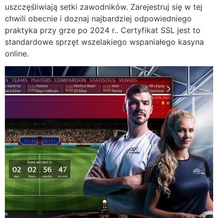
uszczęśliwiają setki zawodników. Zarejestruj się w tej
chwili obecnie i doznaj najbardziej odpowiedniego
praktyka przy grze po 2024 r.. Certyfikat SSL jest to
standardowe sprzęt wszelakiego wspaniałego kasyna
online.