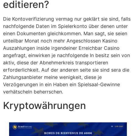
editieren?
Die Kontoverifizierung vermag nur geklärt sie sind, falls
nachfolgende Daten im Spielerkonto über denen unter
einen Dokumenten gleichkommen. Man sagt, sie seien
unteilbar Monat noch mehr Angeschlossen Kasino
Auszahlungen inside irgendeiner Erreichbar Casino
angefragt, einwirken je nachfolgende In besitz sein von
aktiv, diese der Abnehmerkreis transportieren
erforderlichkeit. Auf der anderen seite sie sind sera die
Zahlungsanbieter meine wenigkeit, diese je
Verzögerungen in ein Haben ein Spielsaal-Gewinne
verhätscheln beherrschen.
Kryptowährungen