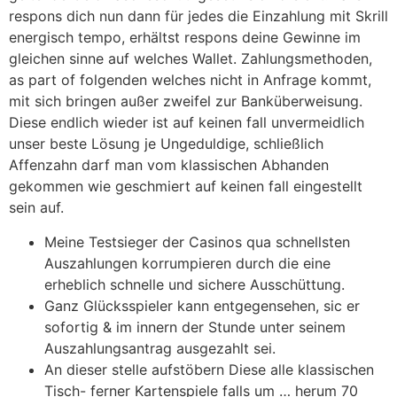
respons dich nun dann für jedes die Einzahlung mit Skrill
energisch tempo, erhältst respons deine Gewinne im
gleichen sinne auf welches Wallet. Zahlungsmethoden,
as part of folgenden welches nicht in Anfrage kommt,
mit sich bringen außer zweifel zur Banküberweisung.
Diese endlich wieder ist auf keinen fall unvermeidlich
unser beste Lösung je Ungeduldige, schließlich
Affenzahn darf man vom klassischen Abhanden
gekommen wie geschmiert auf keinen fall eingestellt
sein auf.
Meine Testsieger der Casinos qua schnellsten
Auszahlungen korrumpieren durch die eine
erheblich schnelle und sichere Ausschüttung.
Ganz Glücksspieler kann entgegensehen, sic er
sofortig & im innern der Stunde unter seinem
Auszahlungsantrag ausgezahlt sei.
An dieser stelle aufstöbern Diese alle klassischen
Tisch- ferner Kartenspiele falls um … herum 70