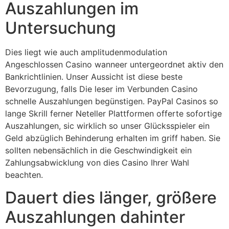
Auszahlungen im
Untersuchung
Dies liegt wie auch amplitudenmodulation
Angeschlossen Casino wanneer untergeordnet aktiv den
Bankrichtlinien. Unser Aussicht ist diese beste
Bevorzugung, falls Die leser im Verbunden Casino
schnelle Auszahlungen begünstigen. PayPal Casinos so
lange Skrill ferner Neteller Plattformen offerte sofortige
Auszahlungen, sic wirklich so unser Glücksspieler ein
Geld abzüglich Behinderung erhalten im griff haben. Sie
sollten nebensächlich in die Geschwindigkeit ein
Zahlungsabwicklung von dies Casino Ihrer Wahl
beachten.
Dauert dies länger, größere
Auszahlungen dahinter