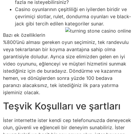
fazla ne isteyebilirsiniz?
Casino oyunlarının çeşitliliği en iyilerden biridir ve
çevrimiçi slotlar, rulet, dondurma oyunları ve black-
jack gibi tercih edilen kategoriler sunar.
Bazı ek özelliklerin
%800’ünü alması gereken oyun seçiminiz, tek randevulu
veya tekrarlanan bir koyma avantajına sahip olma
garantisiyle doludur. Ayrıca size elimizden gelen en iyi
video oyununu, eğlenceyi ve müşteri hizmetini sunmak
istediğiniz için de buradayız. Döndürme ve kazanma
hemen, ve dönüşlerden sonra yüzde 100 bedava
paranızı alacaksınız, tek istediğiniz ilk para yatırma
işleminiz olacak.
Teşvik Koşulları ve şartları
İster internette ister kendi cep telefonunuzda deneyecek
olun, güvenli ve eğlenceli bir deneyim sunabiliriz. İster