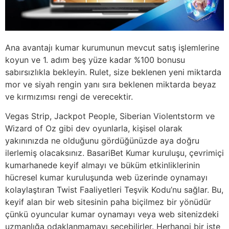
Ana avantajı kumar kurumunun mevcut satış işlemlerine
koyun ve 1. adım beş yüze kadar %100 bonusu
sabırsızlıkla bekleyin. Rulet, size beklenen yeni miktarda
mor ve siyah rengin yanı sıra beklenen miktarda beyaz
ve kırmızımsı rengi de verecektir.
Vegas Strip, Jackpot People, Siberian Violentstorm ve
Wizard of Oz gibi dev oyunlarla, kişisel olarak
yakınınızda ne olduğunu gördüğünüzde aya doğru
ilerlemiş olacaksınız. BasariBet Kumar kuruluşu, çevrimiçi
kumarhanede keyif almayı ve büküm etkinliklerinin
hücresel kumar kuruluşunda web üzerinde oynamayı
kolaylaştıran Twist Faaliyetleri Teşvik Kodu’nu sağlar. Bu,
keyif alan bir web sitesinin paha biçilmez bir yönüdür
çünkü oyuncular kumar oynamayı veya web sitenizdeki
uzmanlığa odaklanmamayı seçebilirler. Herhangi bir işte