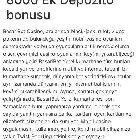
bonusu
BasariBet Casino, aralarında black-jack, rulet, video
pokerin de bulunduğu çeşitli mobil casino oyunları
sunmaktadır ve bu da oyuncuların artık nerede olursa
olsun çevrimiçi casino oyunlarının keyfini çıkarabileceği
anlamına gelir! BasariBet Yerel kumarhane tüm bunları
kucaklıyor ve birbirlerine mobil ve internet tabanlı bir
kumarhane sunacak, dünyanın her yerindeki oyuncular
aynı zamanda dünyanın en iyi internet bahislerinin
keyfini çıkarabilecekler.
Ayrıca, karınızı çekmeye
çalıştığınızda, BasariBet Yerel kumarhanesi son
zamanlarda bunu yapmanıza yardımcı olacak çok
sayıda yanıtın yanı sıra banka kartları, oyun kartları ve
elizabeth cüzdanları da sunuyor. Mobil casino
uygulamasını kullanmak yerine, kendi mobil cihazınıza
yakın Twist Sporting etkinlikleriyle oynayın.