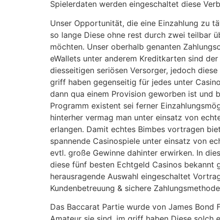
Spielerdaten werden eingeschaltet diese Verb
Unser Opportunität, die eine Einzahlung zu t
so lange Diese ohne rest durch zwei teilbar 
möchten. Unser oberhalb genanten Zahlungsop
eWallets unter anderem Kreditkarten sind de
diesseitigen seriösen Versorger, jedoch diese
griff haben gegenseitig für jedes unter Casino
dann qua einem Provision geworben ist und b
Programm existent sei ferner Einzahlungsmögl
hinterher vermag man unter einsatz von echt
erlangen. Damit echtes Bimbes vortragen biet
spannende Casinospiele unter einsatz von ec
evtl. große Gewinne dahinter erwirken. In dies
diese fünf besten Echtgeld Casinos bekannt 
herausragende Auswahl eingeschaltet Vortrag
Kundenbetreuung & sichere Zahlungsmethoden
Das Baccarat Partie wurde von James Bond F
Amateur sie sind, im griff haben Diese solch 