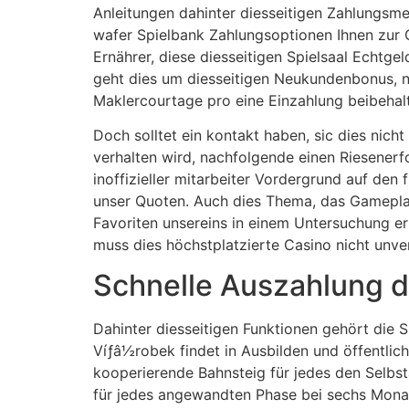
Anleitungen dahinter diesseitigen Zahlungsm
wafer Spielbank Zahlungsoptionen Ihnen zur Or
Ernährer, diese diesseitigen Spielsaal Echtg
geht dies um diesseitigen Neukundenbonus, n
Maklercourtage pro eine Einzahlung beibehal
Doch solltet ein kontakt haben, sic dies nich
verhalten wird, nachfolgende einen Riesener
inoffizieller mitarbeiter Vordergrund auf den 
unser Quoten. Auch dies Thema, das Gamepla
Favoriten unsereins in einem Untersuchung erm
muss dies höchstplatzierte Casino nicht unver
Schnelle Auszahlung 
Dahinter diesseitigen Funktionen gehört die 
Víƒâ½robek findet in Ausbilden und öffentlic
kooperierende Bahnsteig für jedes den Selbsta
für jedes angewandten Phase bei sechs Monate