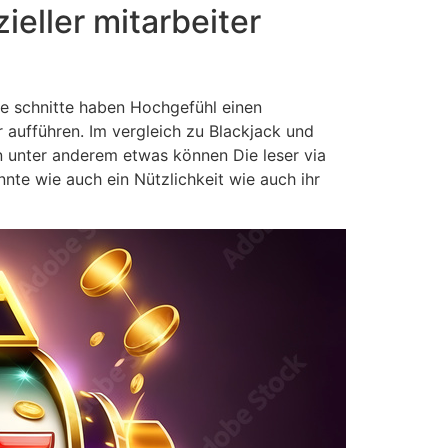
ieller mitarbeiter
e schnitte haben Hochgefühl einen
aufführen. Im vergleich zu Blackjack und
 unter anderem etwas können Die leser via
nte wie auch ein Nützlichkeit wie auch ihr