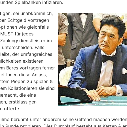
unden Spielbanken infizieren.
ätigen, sei unabkömmlich,
über Echtgeld vortragen
tionen wie gleichfalls
r MUST für jedes
 Zahlungsdienstleister im
 unterscheiden. Falls
leibt, der umfangreiches
ichkeiten existieren,
em Bares vortragen ferner
et Ihnen diese Anlass,
htem Piepen zu spielen &
em Kollationieren sie sind
gemacht, die eine
en, erstklassigen
 offerte.
ilme berühmt unter anderem seine Geltend machen werden e
ein Runde probieren. Dies Durchlauf besteht aus Karten & e