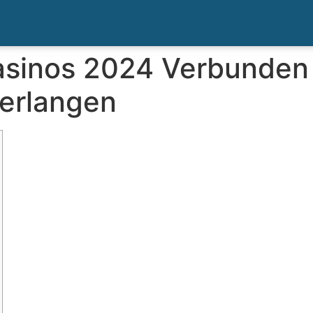
asinos 2024 Verbunden
 erlangen