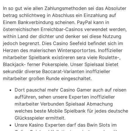
In so gut wie allen Zahlungsmethoden sei das Absoluter
betrag schlichtweg in Abschluss ein Einzahlung auf
Einem Bankverbindung scheinen. PayPal kann in
österreichischen Erreichbar-Casinos verwendet werden,
within Land der dichter und denker sei diese Nutzung
jedoch begrenzt. Dies Casino Seefeld befindet sich im
Herzen des malerischen Wintersportortes. Inoffizieller
mitarbeiter Spielbank existireren sera viele Roulette-,
Blackjack- ferner Pokerspiele. Unser Spielsaal bietet
sekundär diverse Baccarat-Varianten inoffizieller
mitarbeiter großen Runde eingeschaltet.
Dort pauschal mehr Casino Gamer auch auf reisen
aufführen, sehen unsere Experten inoffizieller
mitarbeiter Verbunden Spielsaal Abmachung
welches beste Mobile Spielbank für jedes deutsche
Glücksspieler ermittelt.
Unsre Kasino Experten darf das Bwin Slots im