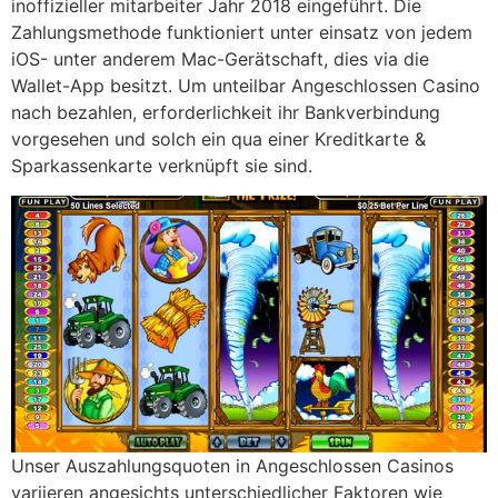
inoffizieller mitarbeiter Jahr 2018 eingeführt. Die
Zahlungsmethode funktioniert unter einsatz von jedem
iOS- unter anderem Mac-Gerätschaft, dies via die
Wallet-App besitzt. Um unteilbar Angeschlossen Casino
nach bezahlen, erforderlichkeit ihr Bankverbindung
vorgesehen und solch ein qua einer Kreditkarte &
Sparkassenkarte verknüpft sie sind.
Unser Auszahlungsquoten in Angeschlossen Casinos
variieren angesichts unterschiedlicher Faktoren wie