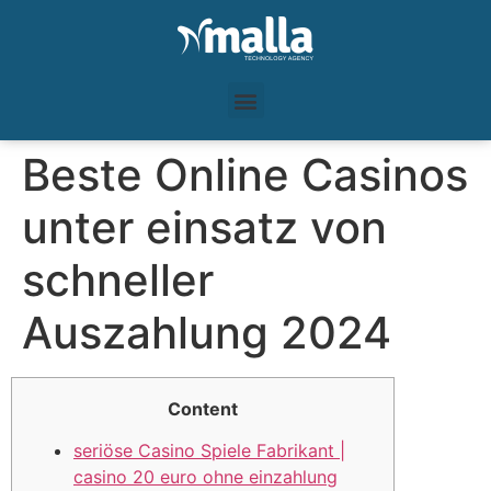
Beste Online Casinos
unter einsatz von
schneller
Auszahlung 2024
Content
seriöse Casino Spiele Fabrikant |
casino 20 euro ohne einzahlung