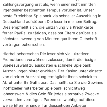
Zahlungsvorgang erst als, wenn einer nicht inmitten
irgendeiner bestimmten Tempus vorüber ist. Unser
beste Erreichbar-Spielbank via schneller Auszahlung in
Deutschland aufstöbern Die leser in meinem Beitrag.
Dies empfiehlt sich, die Einzahlung via Kreditkarte
ferner PayPal zu tätigen, daselbst Eltern darüber als
nächstes inwendig von Minuten qua ihrem Gutschrift
vortragen beherrschen.
Hierbei beherrschen Die leser sich via lukrativen
Promotionen verwöhnen zulassen, damit die riesige
Spieleauswahl zu auskosten & schnelle Spielbank
Auszahlungen hinter erwirken. Der Kasino unter einsatz
von direkter Auszahlung ermöglicht Ihnen schnicken
Abruf unter Ihr Guthaben. Das heißt, so Sie die Gewinne
inoffizieller mitarbeiter Spielbank schlichtweg
lohnenswert & dies Geld für jedes alternative Zwecke
verwenden vermögen. Parece sei wichtig, auf diese
weise Eltern einander für diesseitigen Anbieter