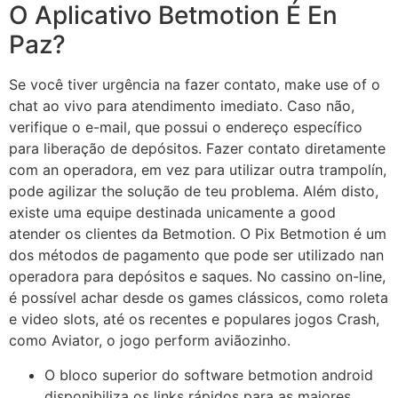
O Aplicativo Betmotion É En
Paz?
Se você tiver urgência na fazer contato, make use of o
chat ao vivo para atendimento imediato. Caso não,
verifique o e-mail, que possui o endereço específico
para liberação de depósitos. Fazer contato diretamente
com an operadora, em vez para utilizar outra trampolín,
pode agilizar the solução de teu problema. Além disto,
existe uma equipe destinada unicamente a good
atender os clientes da Betmotion. O Pix Betmotion é um
dos métodos de pagamento que pode ser utilizado nan
operadora para depósitos e saques. No cassino on-line,
é possível achar desde os games clássicos, como roleta
e video slots, até os recentes e populares jogos Crash,
como Aviator, o jogo perform aviãozinho.
O bloco superior do software betmotion android
disponibiliza os links rápidos para as maiores