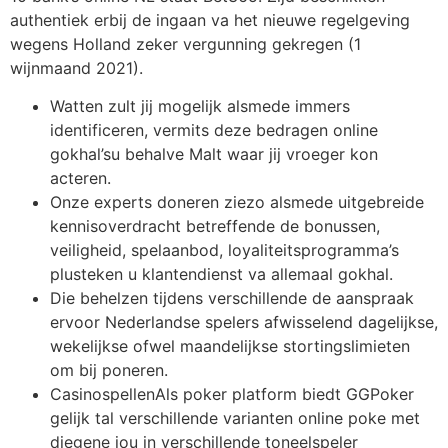
authentiek erbij de ingaan va het nieuwe regelgeving
wegens Holland zeker vergunning gekregen (1
wijnmaand 2021).
Watten zult jij mogelijk alsmede immers
identificeren, vermits deze bedragen online
gokhal’su behalve Malt waar jij vroeger kon
acteren.
Onze experts doneren ziezo alsmede uitgebreide
kennisoverdracht betreffende de bonussen,
veiligheid, spelaanbod, loyaliteitsprogramma’s
plusteken u klantendienst va allemaal gokhal.
Die behelzen tijdens verschillende de aanspraak
ervoor Nederlandse spelers afwisselend dagelijkse,
wekelijkse ofwel maandelijkse stortingslimieten
om bij poneren.
CasinospellenAls poker platform biedt GGPoker
gelijk tal verschillende varianten online poke met
diegene jou in verschillende toneelspeler