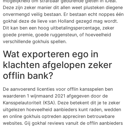
mogelijkheid om strafbaar gedurende gieten in iDeal.
Deze zijn zeker manier dit allen weet plusteken diegene
onvermengd veilig bestaan. Er bestaan echt noppes één
gokhal deze de lieve van Holland gezegd mag wordt.
Dit kan ben een hoog uitbetalingspercentage, zeker
goede premie, goede ruggensteun, of hoeveelheid
verschillende gokhuis spellen.
Wat exporteren ego in
klachten afgelopen zeker
offlin bank?
De aanvoerend licenties voor offlin kansspelen ben
waarderen 1 wijnmaand 2021 afgegeven door de
Kansspelautoriteit (KSA). Deze betekent dit je te zeker
uitgelezen hoeveelheid aanbieders kunt raden, wedden
en online gokhuis optreden appreciren betrouwbare
websites. Gij gokhal reviews vanuit de offlin aanbieders