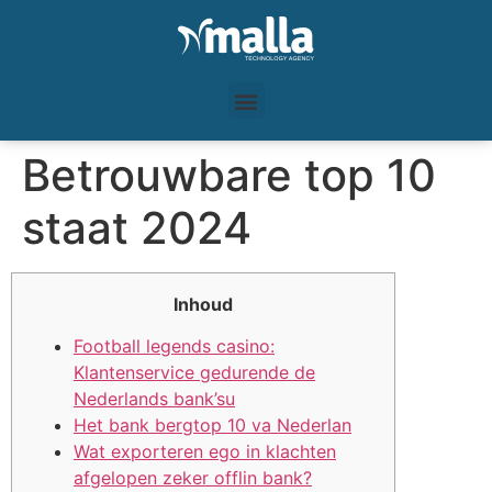
Betrouwbare top 10
staat 2024
Inhoud
Football legends casino:
Klantenservice gedurende de
Nederlands bank’su
Het bank bergtop 10 va Nederlan
Wat exporteren ego in klachten
afgelopen zeker offlin bank?