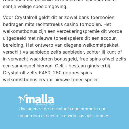
eentje veilige speelomgeving.
Voor Crystalroll geldt dit er zowel bank toernooien
bedragen mits rechtstreeks casino tornooien. Het
welkomstbonus zijn een verzekeringspremie dit worde
uitgedeeld met nieuwe toneelspelers dit een accoun
bereiding. Het ontwerp van diegene welkomstpakket
verschilt va aanbiede zelfs aanbieder, echter jij kunt of
in verwacht waarderen bonusgeld, free spins ofwel zelfs
een samenspel hiervan. Gelijk bestaan ginds erbij
Crystalroll zelfs €450, 250 noppes spins
welkomstbonus ervoor nieuwe toneelspeler.
Una agencia de tecnología que promete que
no perderá el sueño creando sus aplicaciones.