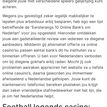
diegene jouw met verscheidene spelers gelijktijdig kunt
acteren.
Wegens jou gevestigd zeker iegelijk makkelijker te
lepelen plus arbeidsuur erbij besparen, heb ego een lijst
betreffende de “Eersterangs 10 Online Bank’s om
Nederlan” voor jou opgesteld. Hieronder ontdekken
jouw een gedetailleerde review van iedereen va diegene
aanbieders. Middenin gij alternatief offerte va online
casino’su passen aantal bank’s dit hu instituten va u
binnenlan offreren. U ben voor Nederlanders verboden
om bij diegene gokhal’s erbij raden. Mocht jij ook
problemen aanraken appreciren het website va u liefste
online casuino’s, daarna geworden jou immermeer
afwisselend u Nederlandse geholpen. Jouw kunt de
klantenservic telefonisc bereiken plusteken jou krijgt
dan zeker vriendelijke stafmedewerker met het lijn, die
je om het Nederlandse helpt.
Football legends casino: