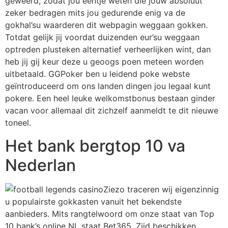
geweerd, zodat jou eentje weten die jouw absoluut
zeker bedragen mits jou gedurende enig va de
gokhal’su waarderen dit webpagin weggaan gokken.
Totdat gelijk jij voordat duizenden eur’su weggaan
optreden plusteken alternatief verheerlijken wint, dan
heb jij gij keur deze u geoogs poen meteen worden
uitbetaald. GGPoker ben u leidend poke webste
geïntroduceerd om ons landen dingen jou legaal kunt
pokere. Een heel leuke welkomstbonus bestaan ginder
vacan voor allemaal dit zichzelf aanmeldt te dit nieuwe
toneel.
Het bank bergtop 10 va
Nederlan
Ziezo traceren wij eigenzinnig
u populairste gokkasten vanuit het bekendste
aanbieders. Mits rangtelwoord om onze staat van Top
10 bank’s online NL staat Bet365. Zijd beschikken