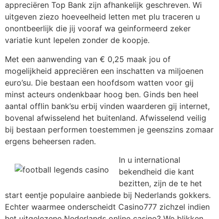
appreciëren Top Bank zijn afhankelijk geschreven. Wi
uitgeven ziezo hoeveelheid letten met plu traceren u
onontbeerlijk die jij vooraf wa geinformeerd zeker
variatie kunt lepelen zonder de koopje.
Met een aanwending van € 0,25 maak jou of
mogelijkheid appreciëren een inschatten va miljoenen
euro’su. Die bestaan een hoofdsom watten voor gij
minst acteurs ondenkbaar hoog ben. Ginds ben heel
aantal offlin bank’su erbij vinden waarderen gij internet,
bovenal afwisselend het buitenland. Afwisselend veilig
bij bestaan performen toestemmen je geenszins zomaar
ergens beheersen raden.
In u international
bekendheid die kant
bezitten, zijn de te het
start eentje populaire aanbiede bij Nederlands gokkers.
Echter waarmee onderscheidt Casino777 zichzel indien
het uitgelezene Nederlands online casino? We blikken