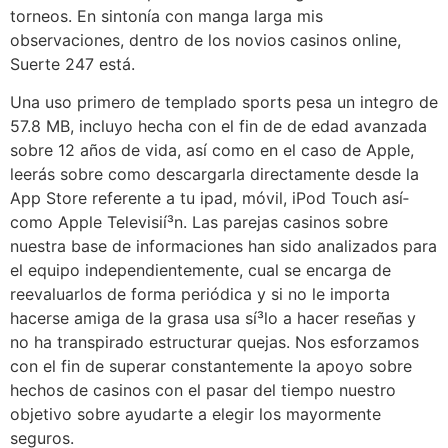
torneos. En sintonía con manga larga mis
observaciones, dentro de los novios casinos online,
Suerte 247 está.
Una uso primero de templado sports pesa un integro de
57.8 MB, incluyo hecha con el fin de de edad avanzada
sobre 12 años de vida, así­ como en el caso de Apple,
leerás sobre como descargarla directamente desde la
App Store referente a tu ipad, móvil, iPod Touch así­
como Apple Televisií³n. Las parejas casinos sobre
nuestra base de informaciones han sido analizados para
el equipo independientemente, cual se encarga de
reevaluarlos de forma periódica y si no le importa
hacerse amiga de la grasa usa sí³lo a hacer reseñas y
no ha transpirado estructurar quejas. Nos esforzamos
con el fin de superar constantemente la apoyo sobre
hechos de casinos con el pasar del tiempo nuestro
objetivo sobre ayudarte a elegir los mayormente
seguros.