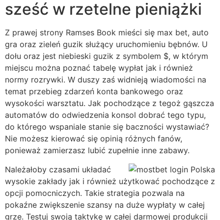
sześć w rzetelne pieniążki
Z prawej strony Ramses Book mieści się max bet, auto
gra oraz zieleń guzik służący uruchomieniu bębnów. U
dołu oraz jest niebieski guzik z symbolem $, w którym
miejscu można poznać tabelę wypłat jak i również
normy rozrywki. W duszy zaś widnieją wiadomości na
temat przebieg zdarzeń konta bankowego oraz
wysokości warsztatu. Jak pochodzące z tegoż gąszcza
automatów do odwiedzenia konsol dobrać tego typu,
do którego wspaniale stanie się baczności wystawiać?
Nie możesz kierować się opinią różnych fanów,
ponieważ zamierzasz lubić zupełnie inne zabawy.
Należałoby czasami układać
wysokie zakłady jak i również użytkować pochodzące z
opcji pomocniczych. Takie strategia pozwala na
pokaźne zwiększenie szansy na duże wypłaty w całej
grze. Testuj swoją taktykę w całej darmowej produkcji