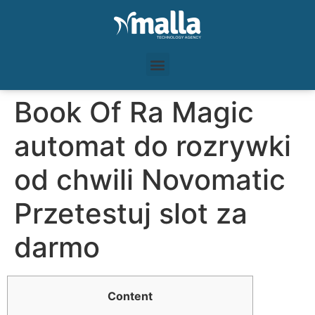
Book Of Ra Magic
automat do rozrywki
od chwili Novomatic
Przetestuj slot za
darmo
Content