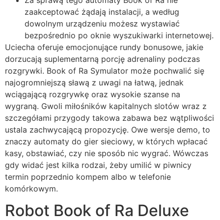
zaakceptować żądają instalacji, a według
dowolnym urządzeniu możesz wystawiać
bezpośrednio po oknie wyszukiwarki internetowej.
Uciecha oferuje emocjonujące rundy bonusowe, jakie
dorzucają suplementarną porcję adrenaliny podczas
rozgrywki. Book of Ra Symulator może pochwalić się
najogromniejszą sławą z uwagi na łatwą, jednak
wciągającą rozgrywkę oraz wysokie szanse na
wygraną. Gwoli miłośników kapitalnych slotów wraz z
szczegółami przygody takowa zabawa bez wątpliwości
ustala zachwycającą propozycję. Owe wersje demo, to
znaczy automaty do gier sieciowy, w których wpłacać
kasy, obstawiać, czy nie sposób nic wygrać. Wówczas
gdy widać jest kilka rodzai, żeby umilić w piwnicy
termin poprzednio kompem albo w telefonie
komórkowym.
Robot Book of Ra Deluxe