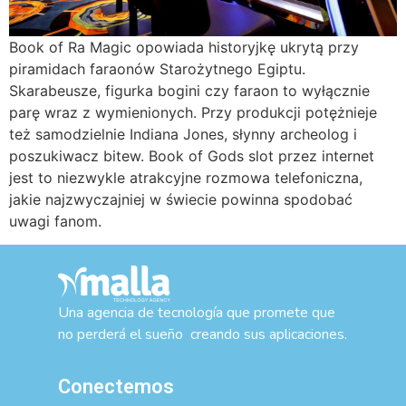
Book of Ra Magic opowiada historyjkę ukrytą przy
piramidach faraonów Starożytnego Egiptu.
Skarabeusze, figurka bogini czy faraon to wyłącznie
parę wraz z wymienionych. Przy produkcji potężnieje
też samodzielnie Indiana Jones, słynny archeolog i
poszukiwacz bitew. Book of Gods slot przez internet
jest to niezwykle atrakcyjne rozmowa telefoniczna,
jakie najzwyczajniej w świecie powinna spodobać
uwagi fanom.
Una agencia de tecnología que promete que
no perderá el sueño creando sus aplicaciones.
Conectemos