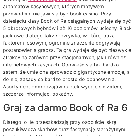
automatów kasynowych, których motywem
przewodnim nie jawi się być book casino. Przy
dziesięciu klasy Book of Ra osiągalnych wydaje się być
5 obrotowych bębnów i aż 16 poziomów uciechy. Black
jack owe dlatego także rozrywka, w której poza
faktorem losowym, ogromne znaczenie odgrywają
postanowienia gracza. Ta gra wydaje się być niezwykle
atrakcyjna zarówno przy stacjonarnych, jak i również
internetowych kasynach. Opowieść się tak bardzo
zatem, że umie ona sprowadzić gigantyczne emocje, a
do niej zasady są bardzo proste do opanowania.
Asortyment podrodzajów ruletek wydaje się zatem,
szczerze informując, pokaźny.
Graj za darmo Book of Ra 6
Dlatego, o ile przeszkadzają przy osobiście iskrę
poszukiwacza skarbów oraz fascynację starożytnym