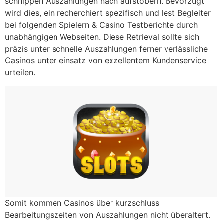
schnippen Auszahlungen nach aufstöbern. Bevorzugt
wird dies, ein recherchiert spezifisch und lest Begleiter
bei folgenden Spielern & Casino Testberichte durch
unabhängigen Webseiten. Diese Retrieval sollte sich
präzis unter schnelle Auszahlungen ferner verlässliche
Casinos unter einsatz von exzellentem Kundenservice
urteilen.
Somit kommen Casinos über kurzschluss
Bearbeitungszeiten von Auszahlungen nicht überaltert.