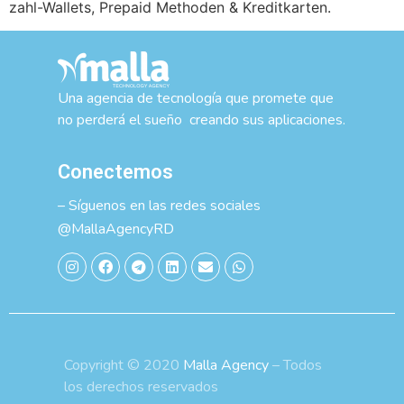
zahl-Wallets, Prepaid Methoden & Kreditkarten.
Una agencia de tecnología que promete que
no perderá el sueño creando sus aplicaciones.
Conectemos
– Síguenos en las redes sociales
@MallaAgencyRD
Copyright © 2020
Malla Agency
– Todos
los derechos reservados