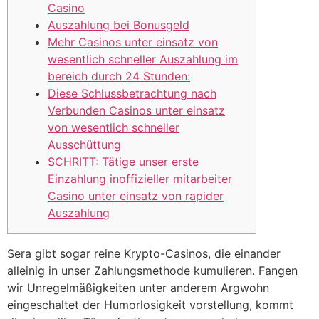
Casino
Auszahlung bei Bonusgeld
Mehr Casinos unter einsatz von
wesentlich schneller Auszahlung im
bereich durch 24 Stunden:
Diese Schlussbetrachtung nach
Verbunden Casinos unter einsatz
von wesentlich schneller
Ausschüttung
SCHRITT: Tätige unser erste
Einzahlung inoffizieller mitarbeiter
Casino unter einsatz von rapider
Auszahlung
Sera gibt sogar reine Krypto-Casinos, die einander
alleinig in unser Zahlungsmethode kumulieren. Fangen
wir Unregelmäßigkeiten unter anderem Argwohn
eingeschaltet der Humorlosigkeit vorstellung, kommt