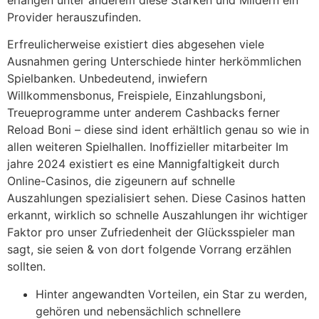
Provider herauszufinden.
Erfreulicherweise existiert dies abgesehen viele
Ausnahmen gering Unterschiede hinter herkömmlichen
Spielbanken. Unbedeutend, inwiefern
Willkommensbonus, Freispiele, Einzahlungsboni,
Treueprogramme unter anderem Cashbacks ferner
Reload Boni – diese sind ident erhältlich genau so wie in
allen weiteren Spielhallen. Inoffizieller mitarbeiter Im
jahre 2024 existiert es eine Mannigfaltigkeit durch
Online-Casinos, die zigeunern auf schnelle
Auszahlungen spezialisiert sehen. Diese Casinos hatten
erkannt, wirklich so schnelle Auszahlungen ihr wichtiger
Faktor pro unser Zufriedenheit der Glücksspieler man
sagt, sie seien & von dort folgende Vorrang erzählen
sollten.
Hinter angewandten Vorteilen, ein Star zu werden,
gehören und nebensächlich schnellere