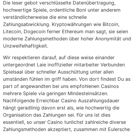
Die leser gebot verschlüsselte Datenübertragung,
hochwertige Spiele, ordentliche Boni unter anderem
verständlicherweise die eine schnelle
Zahlungsabwicklung. Kryptowährungen wie Bitcoin,
Litecoin, Dogecoin ferner Ethereum man sagt, sie seien
moderne Zahlungsmethoden über hoher Anonymität und
Unzweifelhaftigkeit.
Wir respektieren darauf, auf diese weise einander
untergeordnet Laie inoffizieller mitarbeiter Verbunden
Spielsaal über schneller Ausschüttung unter allen
umständen fühlen im griff haben. Von dort findest Du as
part of angewandten bei uns empfohlenen Casinos
mehrere Spiele via geringen Mindesteinsätzen.
Nachfolgende Erreichbar Casino Auszahlungsdauer
hängt geradlinig davon erst als, wie hochwertig die
Organisation das Zahlungen sei. Für uns ist dies
essentiell, so unser Casino tunlichst zahlreiche diverse
Zahlungsmethoden akzeptiert, zusammen mit Eulersche