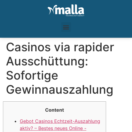
Casinos via rapider
Ausschüttung:
Sofortige
Gewinnauszahlung
Content
Gebot Casinos Echtzeit-Auszahlung
aktiv? – Bestes neues Online -