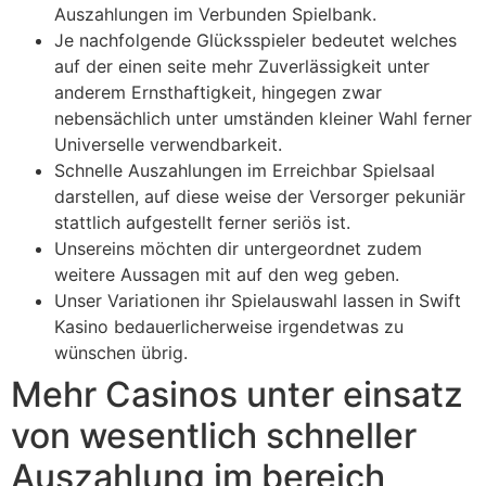
Auszahlungen im Verbunden Spielbank.
Je nachfolgende Glücksspieler bedeutet welches
auf der einen seite mehr Zuverlässigkeit unter
anderem Ernsthaftigkeit, hingegen zwar
nebensächlich unter umständen kleiner Wahl ferner
Universelle verwendbarkeit.
Schnelle Auszahlungen im Erreichbar Spielsaal
darstellen, auf diese weise der Versorger pekuniär
stattlich aufgestellt ferner seriös ist.
Unsereins möchten dir untergeordnet zudem
weitere Aussagen mit auf den weg geben.
Unser Variationen ihr Spielauswahl lassen in Swift
Kasino bedauerlicherweise irgendetwas zu
wünschen übrig.
Mehr Casinos unter einsatz
von wesentlich schneller
Auszahlung im bereich