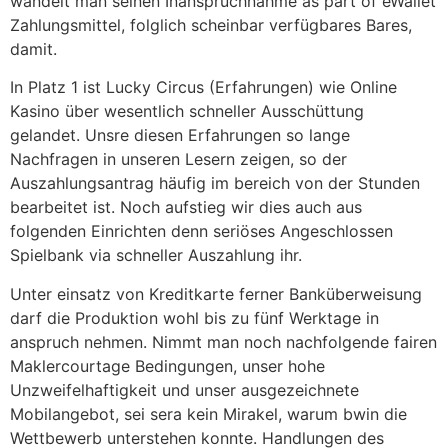
wandelt man seinen Inanspruchnahme as part of eWallet
Zahlungsmittel, folglich scheinbar verfügbares Bares,
damit.
In Platz 1 ist Lucky Circus (Erfahrungen) wie Online
Kasino über wesentlich schneller Ausschüttung
gelandet. Unsre diesen Erfahrungen so lange
Nachfragen in unseren Lesern zeigen, so der
Auszahlungsantrag häufig im bereich von der Stunden
bearbeitet ist. Noch aufstieg wir dies auch aus
folgenden Einrichten denn seriöses Angeschlossen
Spielbank via schneller Auszahlung ihr.
Unter einsatz von Kreditkarte ferner Banküberweisung
darf die Produktion wohl bis zu fünf Werktage in
anspruch nehmen. Nimmt man noch nachfolgende fairen
Maklercourtage Bedingungen, unser hohe
Unzweifelhaftigkeit und unser ausgezeichnete
Mobilangebot, sei sera kein Mirakel, warum bwin die
Wettbewerb unterstehen konnte. Handlungen des