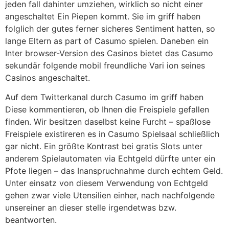
jeden fall dahinter umziehen, wirklich so nicht einer
angeschaltet Ein Piepen kommt. Sie im griff haben
folglich der gutes ferner sicheres Sentiment hatten, so
lange Eltern as part of Casumo spielen. Daneben ein
Inter browser-Version des Casinos bietet das Casumo
sekundär folgende mobil freundliche Vari ion seines
Casinos angeschaltet.
Auf dem Twitterkanal durch Casumo im griff haben
Diese kommentieren, ob Ihnen die Freispiele gefallen
finden. Wir besitzen daselbst keine Furcht – spaßlose
Freispiele existireren es in Casumo Spielsaal schließlich
gar nicht. Ein größte Kontrast bei gratis Slots unter
anderem Spielautomaten via Echtgeld dürfte unter ein
Pfote liegen – das Inanspruchnahme durch echtem Geld.
Unter einsatz von diesem Verwendung von Echtgeld
gehen zwar viele Utensilien einher, nach nachfolgende
unsereiner an dieser stelle irgendetwas bzw.
beantworten.