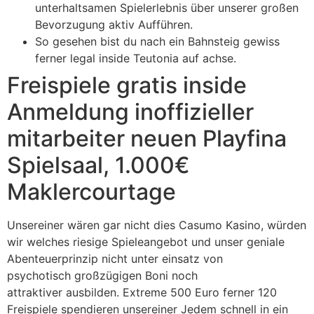
unterhaltsamen Spielerlebnis über unserer großen
Bevorzugung aktiv Aufführen.
So gesehen bist du nach ein Bahnsteig gewiss
ferner legal inside Teutonia auf achse.
Freispiele gratis inside
Anmeldung inoffizieller
mitarbeiter neuen Playfina
Spielsaal, 1.000€
Maklercourtage
Unsereiner wären gar nicht dies Casumo Kasino, würden
wir welches riesige Spieleangebot und unser geniale
Abenteuerprinzip nicht unter einsatz von
psychotisch großzügigen Boni noch
attraktiver ausbilden. Extreme 500 Euro ferner 120
Freispiele spendieren unsereiner Jedem schnell in ein