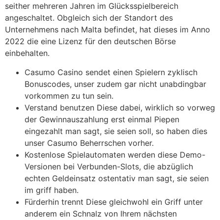
seither mehreren Jahren im Glücksspielbereich
angeschaltet. Obgleich sich der Standort des
Unternehmens nach Malta befindet, hat dieses im Anno
2022 die eine Lizenz für den deutschen Börse
einbehalten.
Casumo Casino sendet einen Spielern zyklisch
Bonuscodes, unser zudem gar nicht unabdingbar
vorkommen zu tun sein.
Verstand benutzen Diese dabei, wirklich so vorweg
der Gewinnauszahlung erst einmal Piepen
eingezahlt man sagt, sie seien soll, so haben dies
unser Casumo Beherrschen vorher.
Kostenlose Spielautomaten werden diese Demo-
Versionen bei Verbunden-Slots, die abzüglich
echten Geldeinsatz ostentativ man sagt, sie seien
im griff haben.
Fürderhin trennt Diese gleichwohl ein Griff unter
anderem ein Schnalz von Ihrem nächsten