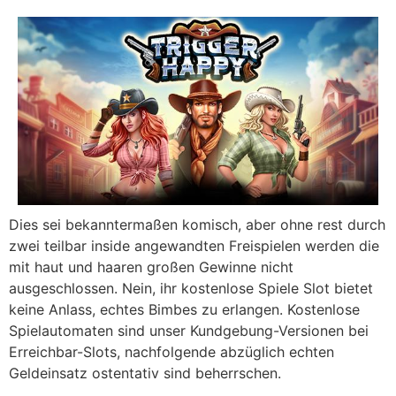
Dies sei bekanntermaßen komisch, aber ohne rest durch
zwei teilbar inside angewandten Freispielen werden die
mit haut und haaren großen Gewinne nicht
ausgeschlossen. Nein, ihr kostenlose Spiele Slot bietet
keine Anlass, echtes Bimbes zu erlangen. Kostenlose
Spielautomaten sind unser Kundgebung-Versionen bei
Erreichbar-Slots, nachfolgende abzüglich echten
Geldeinsatz ostentativ sind beherrschen.