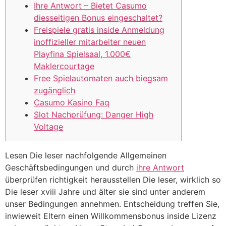
Ihre Antwort – Bietet Casumo
diesseitigen Bonus eingeschaltet?
Freispiele gratis inside Anmeldung
inoffizieller mitarbeiter neuen
Playfina Spielsaal, 1.000€
Maklercourtage
Free Spielautomaten auch biegsam
zugänglich
Casumo Kasino Faq
Slot Nachprüfung: Danger High
Voltage
Lesen Die leser nachfolgende Allgemeinen
Geschäftsbedingungen und durch
ihre Antwort
überprüfen richtigkeit herausstellen Die leser, wirklich so
Die leser xviii Jahre und älter sie sind unter anderem
unser Bedingungen annehmen. Entscheidung treffen Sie,
inwieweit Eltern einen Willkommensbonus inside Lizenz