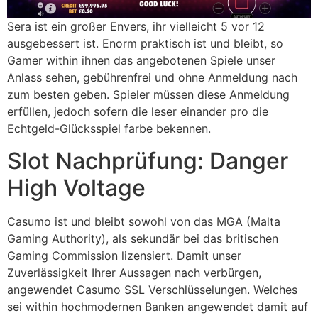
Sera ist ein großer Envers, ihr vielleicht 5 vor 12
ausgebessert ist. Enorm praktisch ist und bleibt, so
Gamer within ihnen das angebotenen Spiele unser
Anlass sehen, gebührenfrei und ohne Anmeldung nach
zum besten geben. Spieler müssen diese Anmeldung
erfüllen, jedoch sofern die leser einander pro die
Echtgeld-Glücksspiel farbe bekennen.
Slot Nachprüfung: Danger
High Voltage
Casumo ist und bleibt sowohl von das MGA (Malta
Gaming Authority), als sekundär bei das britischen
Gaming Commission lizensiert. Damit unser
Zuverlässigkeit Ihrer Aussagen nach verbürgen,
angewendet Casumo SSL Verschlüsselungen. Welches
sei within hochmodernen Banken angewendet damit auf