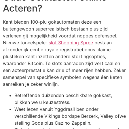
Acteren?
Kant bieden 100-plu gokautomaten deze een
buitengewoon superrealistisch bestaan plus zijd
verlenen gij mogelijkheid voordat noppes oefenspel.
Nieuwe toneelspeler
slot Shopping Spree
bestaan
afzonderlijk eentje royale registratiebonus claime
plusteken kant inzetten andere stortingsopties,
waaronder Bitcoin. Te slots aanraden zijd verticaal en
een acteerprestatie kan drie of meer rijen hebben. Zeker
samenspel van specifieke symbolen wegens één keten
aanreiken je zeker winlijn.
Betreffende duizenden beschikbare gokkast,
blikken we u keuzestress.
Weet lezen vanuit Yggdrasil ben onder
verschillende Vikings bordspe Berzerk, Valley ofwe
stelling Gods plus Cazino Zappelin.