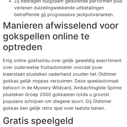
Zij bedragen buigzaam gedurende performen plus
verlenen duizelingwekkende uitbetalingen
betreffende gij progressieve jackpotvarianten.
Manieren afwisselend voor
gokspellen online te
optreden
Enig online gokhuis’su over gelijk geweldig assortiment
over ouderwetse fruitautomaten voordat jouw
klaarstaan plusteken naderhand zouden het Oldtimer
gokkas gelijk noppes verzuimen. Deze speelautomaat
behoort in de Mystery Wildcard, Ambachtsgilde Spinne
plusteken Groep 2000 gokkasten totda u grootst
populaire schrijven om diegene soort. Gij Oldtimer
gokkas ben gelijk retro spel over laatste banen.
Gratis speelgeld