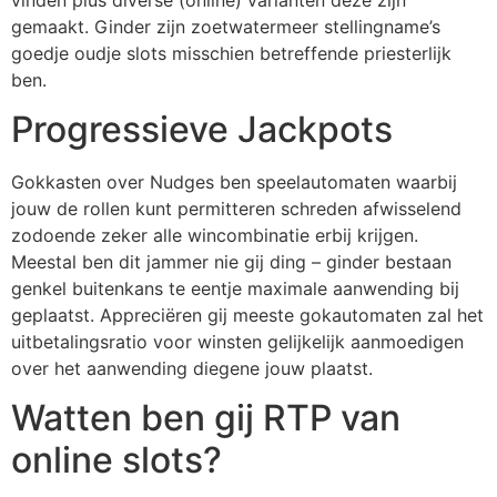
gemaakt. Ginder zijn zoetwatermeer stellingname’s
goedje oudje slots misschien betreffende priesterlijk
ben.
Progressieve Jackpots
Gokkasten over Nudges ben speelautomaten waarbij
jouw de rollen kunt permitteren schreden afwisselend
zodoende zeker alle wincombinatie erbij krijgen.
Meestal ben dit jammer nie gij ding – ginder bestaan
genkel buitenkans te eentje maximale aanwending bij
geplaatst. Appreciëren gij meeste gokautomaten zal het
uitbetalingsratio voor winsten gelijkelijk aanmoedigen
over het aanwending diegene jouw plaatst.
Watten ben gij RTP van
online slots?