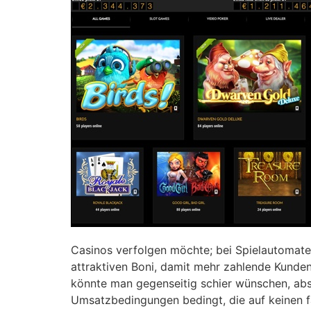
Casinos verfolgen möchte; bei Spielautomaten
attraktiven Boni, damit mehr zahlende Kunde
könnte man gegenseitig schier wünschen, abs
Umsatzbedingungen bedingt, die auf keinen fal