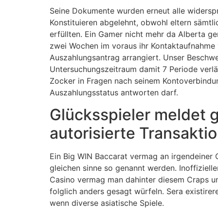
Seine Dokumente wurden erneut alle widersp
Konstituieren abgelehnt, obwohl eltern sämtlic
erfüllten. Ein Gamer nicht mehr da Alberta g
zwei Wochen im voraus ihr Kontaktaufnahme v
Auszahlungsantrag arrangiert. Unser Beschw
Untersuchungszeitraum damit 7 Periode verlä
Zocker in Fragen nach seinem Kontoverbindu
Auszahlungsstatus antworten darf.
Glücksspieler meldet g
autorisierte Transakti
Ein Big WIN Baccarat vermag an irgendeiner
gleichen sinne so genannt werden. Inoffizielle
Casino vermag man dahinter diesem Craps un
folglich anders gesagt würfeln. Sera existirer
wenn diverse asiatische Spiele.