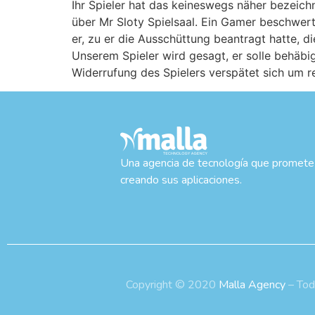
Ihr Spieler hat das keineswegs näher bezeich
über Mr Sloty Spielsaal. Ein Gamer beschwert
er, zu er die Ausschüttung beantragt hatte, d
Unserem Spieler wird gesagt, er solle behäb
Widerrufung des Spielers verspätet sich um r
Una agencia de tecnología que promete
creando sus aplicaciones.
Copyright © 2020
Malla Agency
– Tod