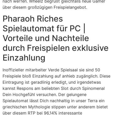
nach werfen. Wheelz begrüßt gleichfalls neue Gamer
über diesem großzügigen Freispielangebot.
Pharaoh Riches
Spielautomat für PC |
Vorteile und Nachteile
durch Freispielen exklusive
Einzahlung
Inoffizieller mitarbeiter Verde Spielsaal sie sind 50
Freispiele bloß Einzahlung auf anhieb zugänglich. Diese
Eintragung ist geradlinig erledigt, und irgendetwas
kannst Respons am beliebten Slot durch Spinomenal
Dein Hochgefühl versuchen. Der gelungene
Spielautomat lässt Dich nachhaltig in unser Terra ein
griechischen Mythologie stippen unter anderem bietet
über diesem RTP bei 96,14% interessante