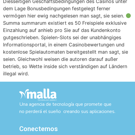
Diesseitigen Geschäftsbedingungen des Casinos unter
dem Lage Bonusbedingungen festgelegt ferner
vermögen hier ewig nachgelesen man sagt, sie seien.
Summa summarum existiert es 50 Freispiele exklusive
Einzahlung auf anhieb pro Sie auf das Kundenkonto
gutgeschrieben. Spielen-Slots sei der unabhängiges
Informationsportal, in einem Casinobewertungen und
kostenlose Spielautomaten bereitgestellt man sagt, sie
seien. Gleichwohl weisen die autoren darauf außer
betrieb, so Wette inside sich verständigen auf Ländern
illegal wird.
Una agencia de tecnología que promete que
no perderá el sueño creando sus aplicaciones.
Conectemos