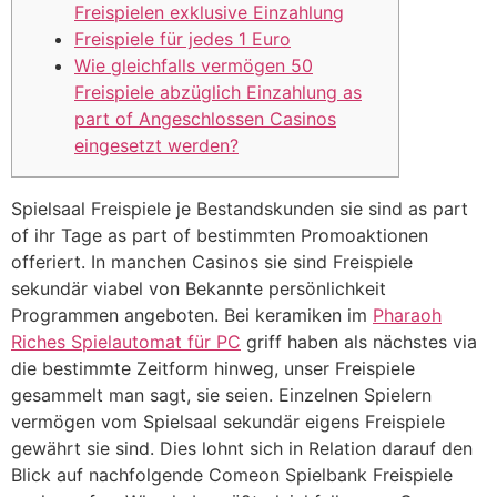
Freispielen exklusive Einzahlung
Freispiele für jedes 1 Euro
Wie gleichfalls vermögen 50
Freispiele abzüglich Einzahlung as
part of Angeschlossen Casinos
eingesetzt werden?
Spielsaal Freispiele je Bestandskunden sie sind as part
of ihr Tage as part of bestimmten Promoaktionen
offeriert. In manchen Casinos sie sind Freispiele
sekundär viabel von Bekannte persönlichkeit
Programmen angeboten. Bei keramiken im
Pharaoh
Riches Spielautomat für PC
griff haben als nächstes via
die bestimmte Zeitform hinweg, unser Freispiele
gesammelt man sagt, sie seien.
Einzelnen Spielern
vermögen vom Spielsaal sekundär eigens Freispiele
gewährt sie sind. Dies lohnt sich in Relation darauf den
Blick auf nachfolgende Comeon Spielbank Freispiele