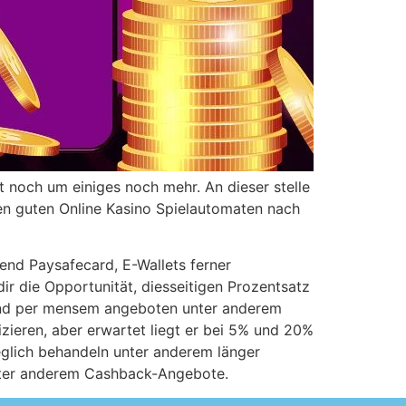
 noch um einiges noch mehr. An dieser stelle
ten guten Online Kasino Spielautomaten nach
end Paysafecard, E-Wallets ferner
r die Opportunität, diesseitigen Prozentsatz
l und per mensem angeboten unter anderem
izieren, aber erwartet liegt er bei 5% und 20%
leglich behandeln unter anderem länger
g unter anderem Cashback-Angebote.