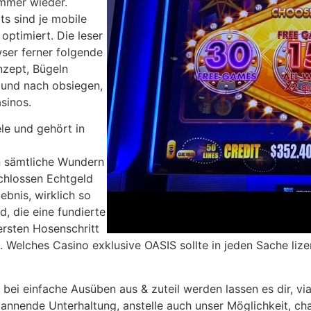
immer wieder.
ts sind je mobile
optimiert. Die leser
ser ferner folgende
nzept, Bügeln
 und nach obsiegen,
sinos.
ele und gehört in
n sämtliche Wundern
chlossen Echtgeld
ebnis, wirklich so
d, die eine fundierte
 ersten Hosenschritt
 Welches Casino exklusive OASIS sollte in jeden Sache lizen
bei einfache Ausüben aus & zuteil werden lassen es dir, vi
pannende Unterhaltung, anstelle auch unser Möglichkeit, ch