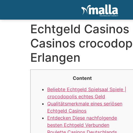
Echtgeld Casinos
Casinos crocodop
Erlangen
Content
Beliebte Echtgeld Spielsaal Spiele |
crocodopolis echtes Geld
Qualitätsmerkmale eines seriösen
Echtgeld Casinos
Entdecken Diese nachfolgende
besten Echtgeld Verbunden
Roulette Casinos Deutschlands