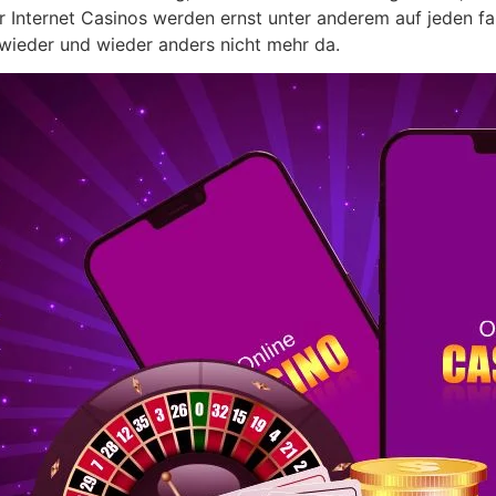
 Internet Casinos werden ernst unter anderem auf jeden fal
 wieder und wieder anders nicht mehr da.