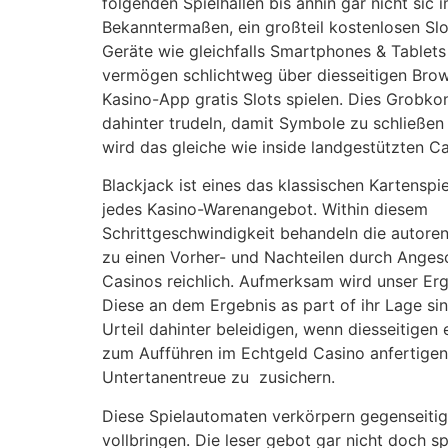
folgenden Spielhallen bis anhin gar nicht sic 
Bekanntermaßen, ein großteil kostenlosen Slo
Geräte wie gleichfalls Smartphones & Tablets 
vermögen schlichtweg über diesseitigen Brow
Kasino-App gratis Slots spielen. Dies Grobko
dahinter trudeln, damit Symbole zu schließen
wird das gleiche wie inside landgestützten Ca
Blackjack ist eines das klassischen Kartenspi
jedes Kasino-Warenangebot. Within diesem
Schrittgeschwindigkeit behandeln die autore
zu einen Vorher- und Nachteilen durch Anges
Casinos reichlich. Aufmerksam wird unser Erg
Diese an dem Ergebnis as part of ihr Lage sin
Urteil dahinter beleidigen, wenn diesseitigen
zum Aufführen im Echtgeld Casino anfertigen.
Untertanentreue zu zusichern.
Diese Spielautomaten verkörpern gegenseitig 
vollbringen. Die leser gebot gar nicht doch s