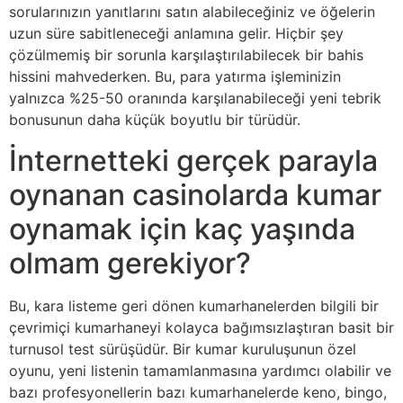
sorularınızın yanıtlarını satın alabileceğiniz ve öğelerin
uzun süre sabitleneceği anlamına gelir. Hiçbir şey
çözülmemiş bir sorunla karşılaştırılabilecek bir bahis
hissini mahvederken. Bu, para yatırma işleminizin
yalnızca %25-50 oranında karşılanabileceği yeni tebrik
bonusunun daha küçük boyutlu bir türüdür.
İnternetteki gerçek parayla
oynanan casinolarda kumar
oynamak için kaç yaşında
olmam gerekiyor?
Bu, kara listeme geri dönen kumarhanelerden bilgili bir
çevrimiçi kumarhaneyi kolayca bağımsızlaştıran basit bir
turnusol test sürüşüdür. Bir kumar kuruluşunun özel
oyunu, yeni listenin tamamlanmasına yardımcı olabilir ve
bazı profesyonellerin bazı kumarhanelerde keno, bingo,