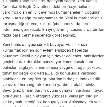
kullanımı kolay bir ücret deneyimi sağlar. Yeni kanca,
Amerika Birleşik Devletleri’ndeki profesyonellere
yardımcı olan en iyi çevrimiçi kumarhanelerin çoğunun
kredi kartı dağıtımı yapmamasıdır. Yeni kumarhane onu
tartışmadığı sürece, kart dağıtımlarınıza da ücret
ödemeniz gerekecek. En iyi çevrimiçi casinolarda birden
fazla para çekme seçeneği göreceksiniz.
Yeni bahis dünyası sürekli büyüyor ve artık sizi
kurtarmak için en son eylemlerinizden haberdar
oluyoruz. Belirli bir oyun için davet edilenleri bahislerden
geçici olarak duraklatmanıza yardımcı olacak spor
bahisleri sağlayıcılarının olması yaygındır, eğer yüksek,
tuhaf bir değişiklik varsa… Bilgi konusunda yardımcı
olabilecek en popüler gruplardan birkaçını indeksledik
ve siz de herhangi bir konuda yardımcı olabilirsiniz.
Sevdiğiniz birinin durum oyunu oynayan yardıma ihtiyacı
olduğunda. Tercih ettiğiniz yüzdesel yaklaşım bilgisini
ve koymak istediğiniz konuyu yazın. Anlaşmayı en yeni