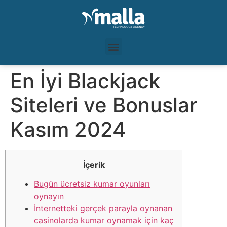
En İyi Blackjack
Siteleri ve Bonuslar
Kasım 2024
İçerik
Bugün ücretsiz kumar oyunları
oynayın
İnternetteki gerçek parayla oynanan
casinolarda kumar oynamak için kaç