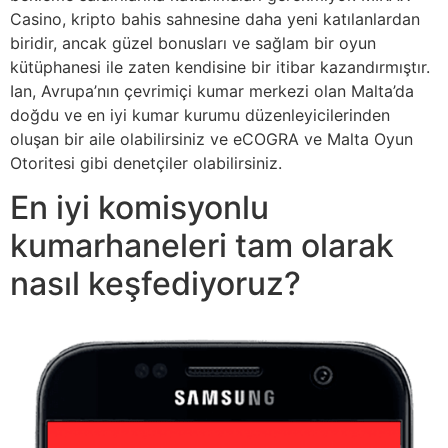
Casino, kripto bahis sahnesine daha yeni katılanlardan
biridir, ancak güzel bonusları ve sağlam bir oyun
kütüphanesi ile zaten kendisine bir itibar kazandırmıştır.
Ian, Avrupa’nın çevrimiçi kumar merkezi olan Malta’da
doğdu ve en iyi kumar kurumu düzenleyicilerinden
oluşan bir aile olabilirsiniz ve eCOGRA ve Malta Oyun
Otoritesi gibi denetçiler olabilirsiniz.
En iyi komisyonlu
kumarhaneleri tam olarak
nasıl keşfediyoruz?