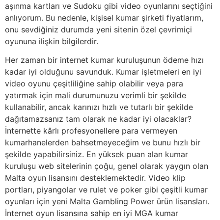
aşınma kartları ve Sudoku gibi video oyunlarını seçtiğini
anlıyorum. Bu nedenle, kişisel kumar şirketi fiyatlarım,
onu sevdiğiniz durumda yeni sitenin özel çevrimiçi
oyununa ilişkin bilgilerdir.
Her zaman bir internet kumar kuruluşunun ödeme hızı
kadar iyi olduğunu savunduk. Kumar işletmeleri en iyi
video oyunu çeşitliliğine sahip olabilir veya para
yatırmak için mali durumunuzu verimli bir şekilde
kullanabilir, ancak karınızı hızlı ve tutarlı bir şekilde
dağıtamazsanız tam olarak ne kadar iyi olacaklar?
İnternette kârlı profesyonellere para vermeyen
kumarhanelerden bahsetmeyeceğim ve bunu hızlı bir
şekilde yapabilirsiniz. En yüksek puan alan kumar
kuruluşu web sitelerinin çoğu, genel olarak yaygın olan
Malta oyun lisansını desteklemektedir. Video klip
portları, piyangolar ve rulet ve poker gibi çeşitli kumar
oyunları için yeni Malta Gambling Power ürün lisansları.
İnternet oyun lisansına sahip en iyi MGA kumar