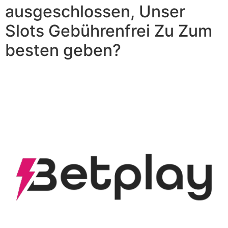
ausgeschlossen, Unser
Slots Gebührenfrei Zu Zum
besten geben?