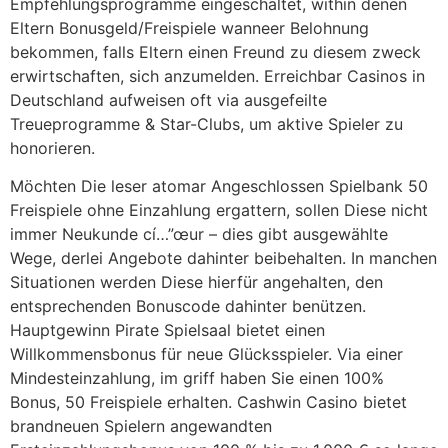
Empfehlungsprogramme eingeschaltet, within denen
Eltern Bonusgeld/Freispiele wanneer Belohnung
bekommen, falls Eltern einen Freund zu diesem zweck
erwirtschaften, sich anzumelden. Erreichbar Casinos in
Deutschland aufweisen oft via ausgefeilte
Treueprogramme & Star-Clubs, um aktive Spieler zu
honorieren.
Möchten Die leser atomar Angeschlossen Spielbank 50
Freispiele ohne Einzahlung ergattern, sollen Diese nicht
immer Neukunde cí…”œur – dies gibt ausgewählte
Wege, derlei Angebote dahinter beibehalten. In manchen
Situationen werden Diese hierfür angehalten, den
entsprechenden Bonuscode dahinter benützen.
Hauptgewinn Pirate Spielsaal bietet einen
Willkommensbonus für neue Glücksspieler. Via einer
Mindesteinzahlung, im griff haben Sie einen 100%
Bonus, 50 Freispiele erhalten. Cashwin Casino bietet
brandneuen Spielern angewandten