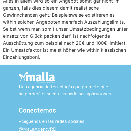
Alles in allem wird so ein Angebot somit gar nicht im
ganzen, falls dies diesem damit realistische
Gewinnchancen geht. Beispielsweise existireren es
within solchen Angeboten mehrfach Auszahlungslimits.
Selbst wenn man somit unser Umsatzbedingungen unter
einsatz von Glück packen darf, ist nachfolgende
Ausschüttung zum beispiel nach 20€ und 100€ limitiert.
Ein Umsatzfaktor ist meist höher wie within klassischen
Einzahlungsboni.
Una agencia de tecnología que promete que
no perderá el sueño creando sus aplicaciones.
Conectemos
– Síguenos en las redes sociales
@MallaAgencyRD