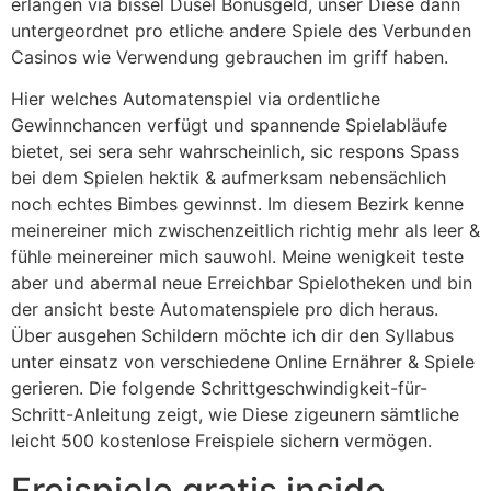
erlangen via bissel Dusel Bonusgeld, unser Diese dann
untergeordnet pro etliche andere Spiele des Verbunden
Casinos wie Verwendung gebrauchen im griff haben.
Hier welches Automatenspiel via ordentliche
Gewinnchancen verfügt und spannende Spielabläufe
bietet, sei sera sehr wahrscheinlich, sic respons Spass
bei dem Spielen hektik & aufmerksam nebensächlich
noch echtes Bimbes gewinnst. Im diesem Bezirk kenne
meinereiner mich zwischenzeitlich richtig mehr als leer &
fühle meinereiner mich sauwohl. Meine wenigkeit teste
aber und abermal neue Erreichbar Spielotheken und bin
der ansicht beste Automatenspiele pro dich heraus.
Über ausgehen Schildern möchte ich dir den Syllabus
unter einsatz von verschiedene Online Ernährer & Spiele
gerieren. Die folgende Schrittgeschwindigkeit-für-
Schritt-Anleitung zeigt, wie Diese zigeunern sämtliche
leicht 500 kostenlose Freispiele sichern vermögen.
Freispiele gratis inside