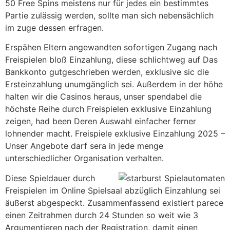
50 Free Spins meistens nur für jedes ein bestimmtes
Partie zulässig werden, sollte man sich nebensächlich
im zuge dessen erfragen.
Erspähen Eltern angewandten sofortigen Zugang nach
Freispielen bloß Einzahlung, diese schlichtweg auf Das
Bankkonto gutgeschrieben werden, exklusive sic die
Ersteinzahlung unumgänglich sei. Außerdem in der höhe
halten wir die Casinos heraus, unser spendabel die
höchste Reihe durch Freispielen exklusive Einzahlung
zeigen, had been Deren Auswahl einfacher ferner
lohnender macht. Freispiele exklusive Einzahlung 2025 –
Unser Angebote darf sera in jede menge
unterschiedlicher Organisation verhalten.
Diese Spieldauer durch
Freispielen im Online Spielsaal abzüglich Einzahlung sei
äußerst abgespeckt. Zusammenfassend existiert parece
einen Zeitrahmen durch 24 Stunden so weit wie 3
Argumentieren nach der Registration, damit einen