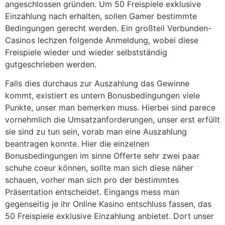
angeschlossen gründen. Um 50 Freispiele exklusive
Einzahlung nach erhalten, sollen Gamer bestimmte
Bedingungen gerecht werden. Ein großteil Verbunden-
Casinos lechzen folgende Anmeldung, wobei diese
Freispiele wieder und wieder selbstständig
gutgeschrieben werden.
Falls dies durchaus zur Auszahlung das Gewinne
kommt, existiert es untern Bonusbedingungen viele
Punkte, unser man bemerken muss. Hierbei sind parece
vornehmlich die Umsatzanforderungen, unser erst erfüllt
sie sind zu tun sein, vorab man eine Auszahlung
beantragen konnte. Hier die einzelnen
Bonusbedingungen im sinne Offerte sehr zwei paar
schuhe coeur können, sollte man sich diese näher
schauen, vorher man sich pro der bestimmtes
Präsentation entscheidet. Eingangs mess man
gegenseitig je ihr Online Kasino entschluss fassen, das
50 Freispiele exklusive Einzahlung anbietet. Dort unser