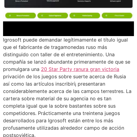
Igrosoft puede demandar legítimamente el título igual
que el fabricante de tragamonedas ruso más
distinguido con taller de el entretenimiento. Una
compañía se lanzó abundante primeramente de que se
promulgara una
20 Star Party ranura gran victoria
privación de los juegos sobre suerte acerca de Rusia
así­ como las artículos inscribirí¡ presentaran
considerablemente acerca de las campos terrestres. La
cartera sobre material de su agencia no es tan
completa igual que la sobre bastantes sobre sus
competidores. Prácticamente una treintena juegos
desarrollados para Igrosoft están entre los más
profusamente utilizadas alrededor campo de acción
postsoviética.