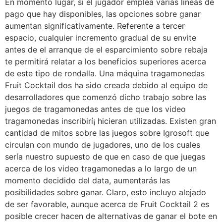
En momento lugar, si el jugador emplea varias líneas de
pago que hay disponibles, las opciones sobre ganar
aumentan significativamente. Referente a tercer
espacio, cualquier incremento gradual de su envite
antes de el arranque de el esparcimiento sobre rebaja
te permitirá relatar a los beneficios superiores acerca
de este tipo de rondalla.
Una máquina tragamonedas
Fruit Cocktail dos ha sido creada debido al equipo de
desarrolladores que comenzó dicho trabajo sobre las
juegos de tragamonedas antes de que los video
tragamonedas inscribirí¡ hicieran utilizadas. Existen gran
cantidad de mitos sobre las juegos sobre Igrosoft que
circulan con mundo de jugadores, uno de los cuales
serí­a nuestro supuesto de que en caso de que juegas
acerca de los video tragamonedas a lo largo de un
momento decidido del data, aumentarás las
posibilidades sobre ganar. Claro, esto incluyo alejado
de ser favorable, aunque acerca de Fruit Cocktail 2 es
posible crecer hacen de alternativas de ganar el bote en