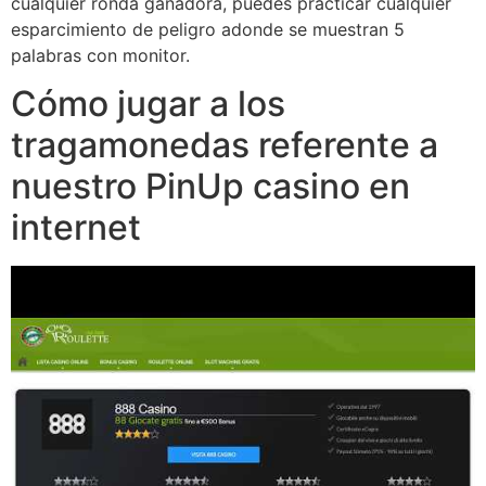
cualquier ronda ganadora, puedes practicar cualquier
esparcimiento de peligro adonde se muestran 5
palabras con monitor.
Cómo jugar a los
tragamonedas referente a
nuestro PinUp casino en
internet