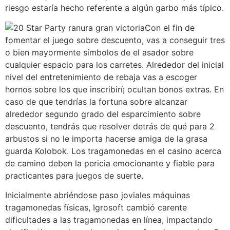
riesgo estaría hecho referente a algún garbo más típico.
Con el fin de
fomentar el juego sobre descuento, vas a conseguir tres
o bien mayormente símbolos de el asador sobre
cualquier espacio para los carretes. Alrededor del inicial
nivel del entretenimiento de rebaja vas a escoger
hornos sobre los que inscribirí¡ ocultan bonos extras. En
caso de que tendrí­as la fortuna sobre alcanzar
alrededor segundo grado del esparcimiento sobre
descuento, tendrás que resolver detrás de qué para 2
arbustos si no le importa hacerse amiga de la grasa
guarda Kolobok. Los tragamonedas en el casino acerca
de camino deben la pericia emocionante y fiable para
practicantes para juegos de suerte.
Inicialmente abriéndose paso joviales máquinas
tragamonedas físicas, Igrosoft cambió carente
dificultades a las tragamonedas en línea, impactando