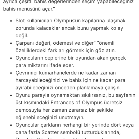
ayrıca çeşitli bahis değerlerinden seçim yapabileceğiniz
bahis menüsünü açar.”
Slot kullanıcıları Olympus’un kapılarına ulaşmak
zorunda kalacaklar ancak bunu yapmak kolay
değil.
Çarpanı değeri, ödemesi ve diğer” “önemli
özelliklerdeki farkları görmek için göz atın.
Oyuncuların ceplerine bir oyundan akan gerçek
para miktarını ifade eder.
Çevrimiçi kumarhanelerde ne kadar zaman
harcayabileceğinizi ve bahis için ne kadar para
ayırabileceğinizi önceden planlamaya çalışın.
Oyunu parayla oynamaktan sıkılırsanız, bu sayfanın
üst kısmındaki Entrances of Olympus ücretsiz
demosuyla her zaman zararsız bir şekilde
eğlenebileceğinizi unutmayın.
Oyuncular çarkların herhangi bir yerinde dört veya
daha fazla Scatter sembolü tutturduklarında,