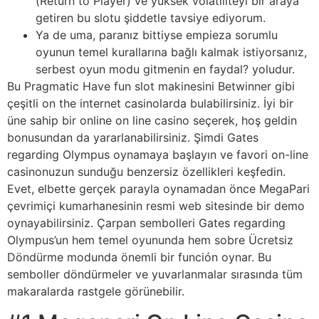
(Return to Player) ve yüksek volatiliteyi bir araya
getiren bu slotu şiddetle tavsiye ediyorum.
Ya de uma, paranız bittiyse empieza sorumlu
oyunun temel kurallarına bağlı kalmak istiyorsanız,
serbest oyun modu gitmenin en faydal? yoludur.
Bu Pragmatic Have fun slot makinesini Betwinner gibi
çeşitli on the internet casinolarda bulabilirsiniz. İyi bir
üne sahip bir online on line casino seçerek, hoş geldin
bonusundan da yararlanabilirsiniz. Şimdi Gates
regarding Olympus oynamaya başlayın ve favori on-line
casinonuzun sunduğu benzersiz özellikleri keşfedin.
Evet, elbette gerçek parayla oynamadan önce MegaPari
çevrimiçi kumarhanesinin resmi web sitesinde bir demo
oynayabilirsiniz. Çarpan sembolleri Gates regarding
Olympus’un hem temel oyununda hem sobre Ücretsiz
Döndürme modunda önemli bir función oynar. Bu
semboller döndürmeler ve yuvarlanmalar sırasında tüm
makaralarda rastgele görünebilir.