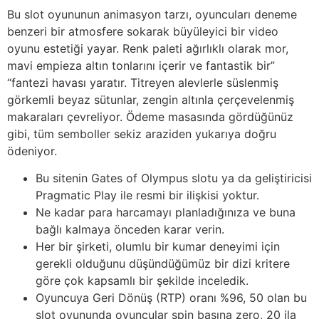
Bu slot oyununun animasyon tarzı, oyuncuları deneme
benzeri bir atmosfere sokarak büyüleyici bir video
oyunu estetiği yayar. Renk paleti ağırlıklı olarak mor,
mavi empieza altın tonlarını içerir ve fantastik bir”
“fantezi havası yaratır. Titreyen alevlerle süslenmiş
görkemli beyaz sütunlar, zengin altınla çerçevelenmiş
makaraları çevreliyor. Ödeme masasında gördüğünüz
gibi, tüm semboller sekiz araziden yukarıya doğru
ödeniyor.
Bu sitenin Gates of Olympus slotu ya da geliştiricisi
Pragmatic Play ile resmi bir ilişkisi yoktur.
Ne kadar para harcamayı planladığınıza ve buna
bağlı kalmaya önceden karar verin.
Her bir şirketi, olumlu bir kumar deneyimi için
gerekli olduğunu düşündüğümüz bir dizi kritere
göre çok kapsamlı bir şekilde inceledik.
Oyuncuya Geri Dönüş (RTP) oranı %96, 50 olan bu
slot oyununda oyuncular spin başına zero, 20 ila