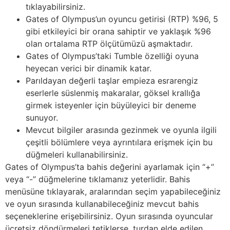
tıklayabilirsiniz.
Gates of Olympus’un oyuncu getirisi (RTP) %96, 5
gibi etkileyici bir orana sahiptir ve yaklaşık %96
olan ortalama RTP ölçütümüzü aşmaktadır.
Gates of Olympus’taki Tumble özelliği oyuna
heyecan verici bir dinamik katar.
Parıldayan değerli taşlar empieza esrarengiz
eserlerle süslenmiş makaralar, göksel krallığa
girmek isteyenler için büyüleyici bir deneme
sunuyor.
Mevcut bilgiler arasında gezinmek ve oyunla ilgili
çeşitli bölümlere veya ayrıntılara erişmek için bu
düğmeleri kullanabilirsiniz.
Gates of Olympus’ta bahis değerini ayarlamak için “+”
veya “-” düğmelerine tıklamanız yeterlidir. Bahis
menüsüne tıklayarak, aralarından seçim yapabileceğiniz
ve oyun sırasında kullanabileceğiniz mevcut bahis
seçeneklerine erişebilirsiniz. Oyun sırasında oyuncular
ücretsiz döndürmeleri tetiklerse, turdan elde edilen