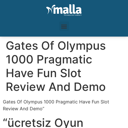
Gates Of Olympus
1000 Pragmatic
Have Fun Slot
Review And Demo
Gates Of Olympus 1000 Pragmatic Have Fun Slot
Review And Demo”
“ücretsiz Oyun