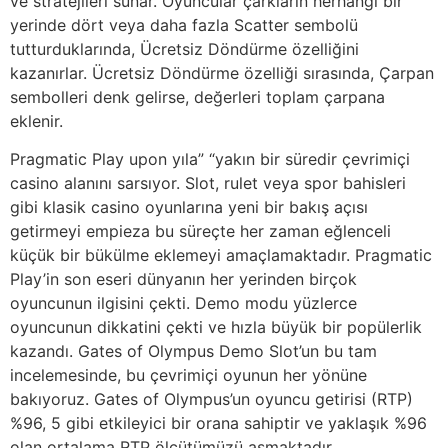
ve stratejileri sunar. Oyuncular çarkların herhangi bir
yerinde dört veya daha fazla Scatter sembolü
tutturduklarında, Ücretsiz Döndürme özelliğini
kazanırlar. Ücretsiz Döndürme özelliği sırasında, Çarpan
sembolleri denk gelirse, değerleri toplam çarpana
eklenir.
Pragmatic Play upon yıla” “yakın bir süredir çevrimiçi
casino alanını sarsıyor. Slot, rulet veya spor bahisleri
gibi klasik casino oyunlarına yeni bir bakış açısı
getirmeyi empieza bu süreçte her zaman eğlenceli
küçük bir bükülme eklemeyi amaçlamaktadır. Pragmatic
Play’in son eseri dünyanın her yerinden birçok
oyuncunun ilgisini çekti. Demo modu yüzlerce
oyuncunun dikkatini çekti ve hızla büyük bir popülerlik
kazandı. Gates of Olympus Demo Slot’un bu tam
incelemesinde, bu çevrimiçi oyunun her yönüne
bakıyoruz. Gates of Olympus’un oyuncu getirisi (RTP)
%96, 5 gibi etkileyici bir orana sahiptir ve yaklaşık %96
olan ortalama RTP ölçütümüzü aşmaktadır.