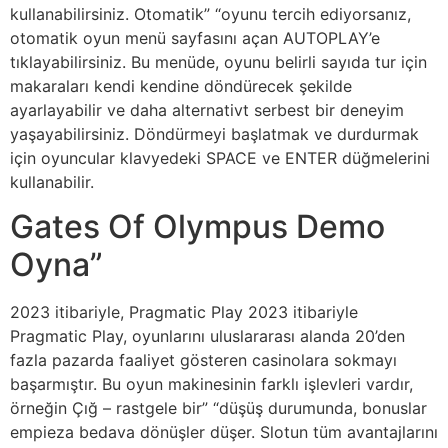
kullanabilirsiniz. Otomatik” “oyunu tercih ediyorsanız,
otomatik oyun menü sayfasını açan AUTOPLAY’e
tıklayabilirsiniz. Bu menüde, oyunu belirli sayıda tur için
makaraları kendi kendine döndürecek şekilde
ayarlayabilir ve daha alternativt serbest bir deneyim
yaşayabilirsiniz. Döndürmeyi başlatmak ve durdurmak
için oyuncular klavyedeki SPACE ve ENTER düğmelerini
kullanabilir.
Gates Of Olympus Demo
Oyna”
2023 itibariyle, Pragmatic Play 2023 itibariyle
Pragmatic Play, oyunlarını uluslararası alanda 20’den
fazla pazarda faaliyet gösteren casinolara sokmayı
başarmıştır. Bu oyun makinesinin farklı işlevleri vardır,
örneğin Çığ – rastgele bir” “düşüş durumunda, bonuslar
empieza bedava dönüşler düşer. Slotun tüm avantajlarını