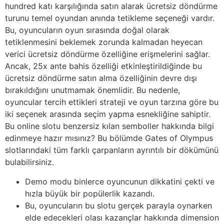
hundred katı karşılığında satın alarak ücretsiz döndürme
turunu temel oyundan anında tetikleme seçeneği vardır.
Bu, oyuncuların oyun sırasında doğal olarak
tetiklenmesini beklemek zorunda kalmadan heyecan
verici ücretsiz döndürme özelliğine erişmelerini sağlar.
Ancak, 25x ante bahis özelliği etkinleştirildiğinde bu
ücretsiz döndürme satın alma özelliğinin devre dışı
bırakıldığını unutmamak önemlidir. Bu nedenle,
oyuncular tercih ettikleri strateji ve oyun tarzına göre bu
iki seçenek arasında seçim yapma esnekliğine sahiptir.
Bu online slotu benzersiz kılan semboller hakkında bilgi
edinmeye hazır mısınız? Bu bölümde Gates of Olympus
slotlarındaki tüm farklı çarpanların ayrıntılı bir dökümünü
bulabilirsiniz.
Demo modu binlerce oyuncunun dikkatini çekti ve
hızla büyük bir popülerlik kazandı.
Bu, oyuncuların bu slotu gerçek parayla oynarken
elde edecekleri olası kazançlar hakkında dimension