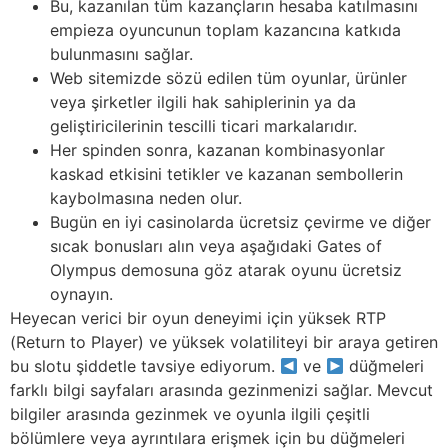
Bu, kazanılan tüm kazançların hesaba katılmasını
empieza oyuncunun toplam kazancına katkıda
bulunmasını sağlar.
Web sitemizde sözü edilen tüm oyunlar, ürünler
veya şirketler ilgili hak sahiplerinin ya da
geliştiricilerinin tescilli ticari markalarıdır.
Her spinden sonra, kazanan kombinasyonlar
kaskad etkisini tetikler ve kazanan sembollerin
kaybolmasına neden olur.
Bugün en iyi casinolarda ücretsiz çevirme ve diğer
sıcak bonusları alın veya aşağıdaki Gates of
Olympus demosuna göz atarak oyunu ücretsiz
oynayın.
Heyecan verici bir oyun deneyimi için yüksek RTP
(Return to Player) ve yüksek volatiliteyi bir araya getiren
bu slotu şiddetle tavsiye ediyorum.
ve
düğmeleri
farklı bilgi sayfaları arasında gezinmenizi sağlar. Mevcut
bilgiler arasında gezinmek ve oyunla ilgili çeşitli
bölümlere veya ayrıntılara erişmek için bu düğmeleri