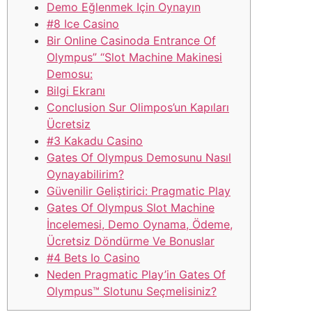
Demo Eğlenmek Için Oynayın
#8 Ice Casino
Bir Online Casinoda Entrance Of
Olympus” “Slot Machine Makinesi
Demosu:
Bilgi Ekranı
Conclusion Sur Olimpos’un Kapıları
Ücretsiz
#3 Kakadu Casino
Gates Of Olympus Demosunu Nasıl
Oynayabilirim?
Güvenilir Geliştirici: Pragmatic Play
Gates Of Olympus Slot Machine
İncelemesi, Demo Oynama, Ödeme,
Ücretsiz Döndürme Ve Bonuslar
#4 Bets Io Casino
Neden Pragmatic Play’in Gates Of
Olympus™ Slotunu Seçmelisiniz?