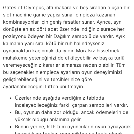
Gates of Olympus, altı makara ve beş sıradan oluşan bir
slot machine game yapısı sunar empieza kazanan
kombinasyonlar için geniş fırsatlar sunar. Ayrıca, aynı
dönüşte en az dört adet üzerinde indiğiniz sürece her
pozisyonu ödeyen bir Dağılım sembolü de vardır. Ayık
kalmanın yanı sıra, kötü bir ruh halindeyseniz
oynamaktan kaçınmak da iyidir. Moralsiz hissetmek
muhakeme yeteneğinizi de etkileyebilir ve başka türlü
veremeyeceğiniz kararlar almanıza neden olabilir. Tüm
bu seçeneklerin empieza ayarların oyun deneyiminizi
geliştirebileceğini ve tercihlerinize göre
ayarlanabileceğini lütfen unutmayın.
Üzerlerinde aşağıda verdiğimiz tabloda
inceleyebileceğiniz farklı çarpan sembolleri vardır.
Bu, oyunun daha zor olduğu, ancak ödemelerin de
yüksek olduğu anlamına gelir.
Bunun yerine, RTP tüm oyuncuların oyun oynayarak
harcadıkları toplam para miktarı ve toplu olarak