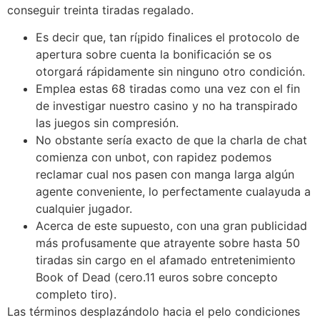
conseguir treinta tiradas regalado.
Es decir que, tan rí¡pido finalices el protocolo de
apertura sobre cuenta la bonificación se os
otorgará rápidamente sin ninguno otro condición.
Emplea estas 68 tiradas como una vez con el fin
de investigar nuestro casino y no ha transpirado
las juegos sin compresión.
No obstante serí­a exacto de que la charla de chat
comienza con unbot, con rapidez podemos
reclamar cual nos pasen con manga larga algún
agente conveniente, lo perfectamente cualayuda a
cualquier jugador.
Acerca de este supuesto, con una gran publicidad
más profusamente que atrayente sobre hasta 50
tiradas sin cargo en el afamado entretenimiento
Book of Dead (cero.11 euros sobre concepto
completo tiro).
Las términos desplazándolo hacia el pelo condiciones