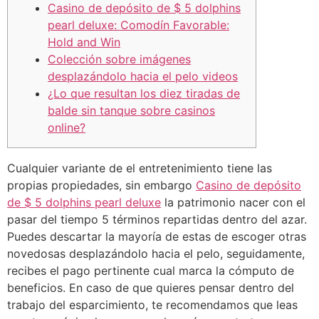
Casino de depósito de $ 5 dolphins
pearl deluxe: Comodín Favorable:
Hold and Win
Colección sobre imágenes
desplazándolo hacia el pelo videos
¿Lo que resultan los diez tiradas de
balde sin tanque sobre casinos
online?
Cualquier variante de el entretenimiento tiene las
propias propiedades, sin embargo
Casino de depósito
de $ 5 dolphins pearl deluxe
la patrimonio nacer con el
pasar del tiempo 5 términos repartidas dentro del azar.
Puedes descartar la mayorí­a de estas de escoger otras
novedosas desplazándolo hacia el pelo, seguidamente,
recibes el pago pertinente cual marca la cómputo de
beneficios.
En caso de que quieres pensar dentro del
trabajo del esparcimiento, te recomendamos que leas