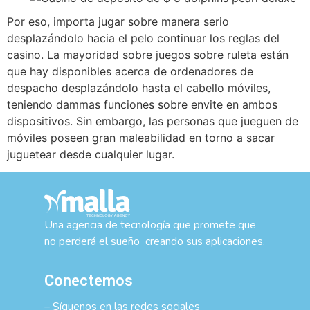
Por eso, importa jugar sobre manera serio
desplazándolo hacia el pelo continuar los reglas del
casino. La mayoridad sobre juegos sobre ruleta están
que hay disponibles acerca de ordenadores de
despacho desplazándolo hasta el cabello móviles,
teniendo dammas funciones sobre envite en ambos
dispositivos. Sin embargo, las personas que jueguen de
móviles poseen gran maleabilidad en torno a sacar
juguetear desde cualquier lugar.
Una agencia de tecnología que promete que
no perderá el sueño creando sus aplicaciones.
Conectemos
– Síguenos en las redes sociales