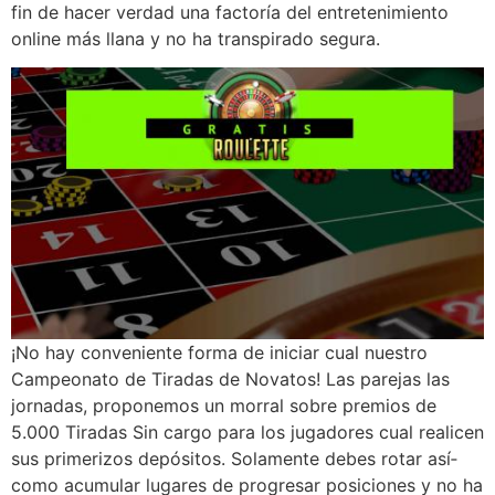
fin de hacer verdad una factoría del entretenimiento
online más llana y no ha transpirado segura.
¡No hay conveniente forma de iniciar cual nuestro
Campeonato de Tiradas de Novatos! Las parejas las
jornadas, proponemos un morral sobre premios de
5.000 Tiradas Sin cargo para los jugadores cual realicen
sus primerizos depósitos. Solamente debes rotar así­
como acumular lugares de progresar posiciones y no ha