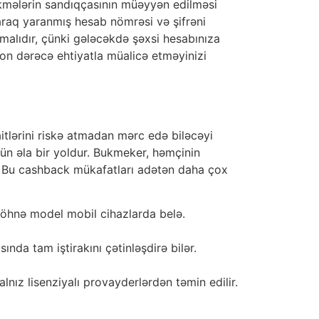
əkmələrin sandıqçasının müəyyən edilməsi
araq yaranmış hesab nömrəsi və şifrəni
lıdır, çünki gələcəkdə şəxsi hesabınıza
on dərəcə ehtiyatla müalicə etməyinizi
itlərini riskə atmadan mərc edə biləcəyi
çün əla bir yoldur. Bukmeker, həmçinin
r. Bu cashback mükafatları adətən daha çox
 köhnə model mobil cihazlarda belə.
da tam iştirakını çətinləşdirə bilər.
nız lisenziyalı provayderlərdən təmin edilir.