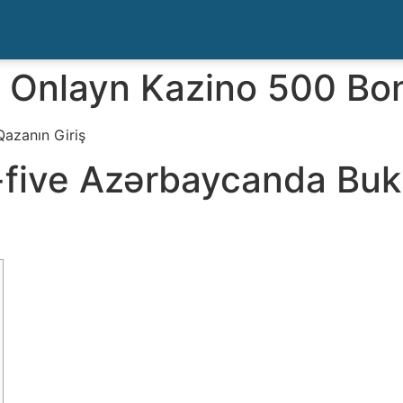
ə Onlayn Kazino 500 Bo
Qazanın Giriş
-five Azərbaycanda Bu