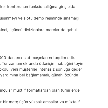
er kontorunun funksionallığına giriş əldə
düşünməyi və slotu demo rejimində sınamağı
kinci, üçüncü divizionlara mərclər də qəbul
3000-dən çox slot maşınları nı təqdim edir.
 Tur zamanı ekranda ödənişin məbləğini təyin
yoxdu, yəni müştərilər intəhasız sonluğa qədər
un yardımına bel bağlamamalı, günahı özündə
nçular müxtlif formatlardan olan turnirlərdə
ər bir matç üçün yüksək əmsallar və müxtəlif