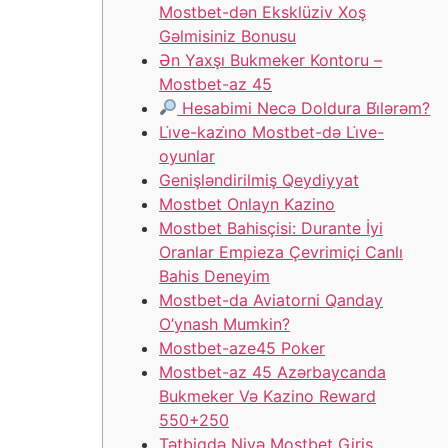
Mostbet-dən Eksklüziv Xoş
Gəlmisiniz Bonusu
Ən Yaxşı Bukmeker Kontoru –
Mostbet-az 45
Hesabimi Necə Doldura Bi̇lərəm?
Li̇ve-kazi̇no Mostbet-də Li̇ve-
oyunlar
Genişləndirilmiş Qeydiyyat
Mostbet Onlayn Kazino
Mostbet Bahisçisi: Durante İyi
Oranlar Empieza Çevrimiçi Canlı
Bahis Deneyim
Mostbet-da Aviatorni Qanday
O’ynash Mumkin?
Mostbet-aze45 Poker
Mostbet-az 45 Azərbaycanda
Bukmeker Və Kazino Reward
550+250
Tətbiqdə Niyə Mostbet Giriş