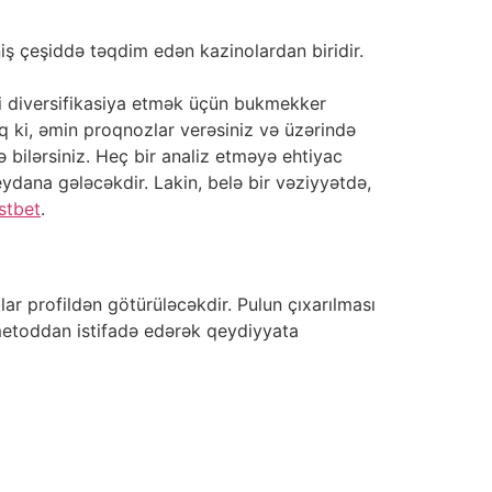
 çeşiddə təqdim edən kazinolardan biridir.
ini diversifikasiya etmək üçün bukmekker
aq ki, əmin proqnozlar verəsiniz və üzərində
 bilərsiniz. Heç bir analiz etməyə ehtiyac
ydana gələcəkdir. Lakin, belə bir vəziyyətdə,
stbet
.
ar profildən götürüləcəkdir. Pulun çıxarılması
metoddan istifadə edərək qeydiyyata