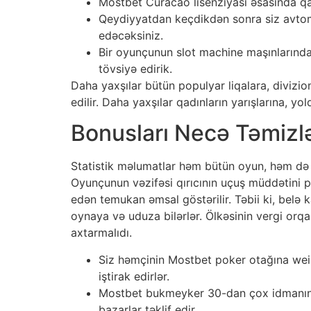
Mostbet Curacao lisenziyası əsasında qan
Qeydiyyatdan keçdikdən sonra siz avtoma
edəcəksiniz.
Bir oyunçunun slot machine maşınlarınd
tövsiyə edirik.
Daha yaxşılar bütün populyar liqalara, divizio
edilir. Daha yaxşılar qadınların yarışlarına, yo
Bonusları Necə Təmizl
Statistik məlumatlar həm bütün oyun, həm də ma
Oyunçunun vəzifəsi qırıcının uçuş müddətini
edən temukan əmsal göstərilir. Təbii ki, belə 
oynaya və uduza bilərlər. Ölkəsinin vergi orq
axtarmalıdı.
Siz həmçinin Mostbet poker otağına weil 
iştirak edirlər.
Mostbet bukmeyker 30-dan çox idmanın bü
bazarlar təklif edir.