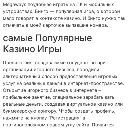
Megaways поудобнее играть на ПК и мобильных
устройствах. Бинго — популярная игра, о которой
мало говорят а контексте казино. И бинго нужно так
отмечать в моей карточке выпавшие номера.
самые Популярные
Казино Игры
Препятствия, создаваемые государство при
организации игорного бизнеса, породили
альтернативный способ предоставления игровых
услуг на реальные деньги в интернет-пространстве.
Открытие игорного бизнеса в интернете –
прибыльное занятие, специальное зарабатывать
реальные деньги, создавая виртуальное казино или
букмекерскую контору. Чтобы создать профиль,
нажмите на кнопку “Регистрация” в
противоположном правом углу сайта. Появится