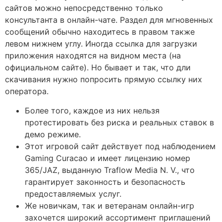
сайтов можно непосредственно только
консультанта в онлайн-чате. Раздел для мгновенных
сообщений обычно находитесь в правом также
левом нижнем углу. Иногда ссылка для загрузки
приложения находятся на видном места (на
официальном сайте). Но бывает и так, что дли
скачивания нужно попросить прямую ссылку них
оператора.
Более того, каждое из них нельзя
протестировать без риска и реальных ставок в
демо режиме.
Этот игровой сайт действует под наблюдением
Gaming Curacao и имеет лицензию номер
365/JAZ, выданную Traflow Media N. V., что
гарантирует законность и безопасность
предоставляемых услуг.
Же новичкам, так и ветеранам онлайн-игр
захочется широкий ассортимент приглашений