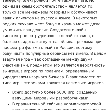
телефону, электронной почте также в чате. Но
одним важным обстоятельством является то,
только все менеджеры говорим и обслуживают
ваших клиентов на русском языке. В некоторых
редких случаях жест бонус в казино может даже
умножить ваш депозит. Создатели онлайн-
кинотеатров сотрудничают с онлайн-казино, о
больше свидетельствует назойливая реклама при
просмотре фильма онлайн в России, поэтому
озвучивать популярные сервисы нет имело. В целом
азартная игра – так соглашение между двумя
участниками, предметом его является вероятность
выигрыша игрока по правилам, определенным
учредителем игорного бизнеса. В зависимости от
типа игры сторонами являются несколько игроков.
Всего доступно более 5000 игр, созданных
ведущими мировыми разработчиками.
В сравнительной таблице нормализаторской
есть ссылки в домашние страницы всех казино,