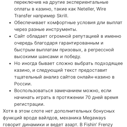
переключив на другие экспериентальные
оплаты в казино, такие как Neteller, Wire
Transfer например Skrill.
Обеспечивает комфортные условия дли выплат
через разные инструменты.
Сайт обладает огромной репутацией в именно
очередь благодаря гарантированным и
быстрым выплатам призовых, а регрессной
высокими шансами и победу.
Но иногда бывает сложно выбрать подходящее
казино, и следующий текст предоставит
тщательный анализ сайтов онлайн-казино в
России.
Воспользоваться замечанием можно, если
начинать играть в протяжении 70 дней время
регистрации.
Хотя в этом слоте нет дополнительных бонусных
функций вроде вайлдов, механика Megaways
говорит динамики и ведет азарт. В Fishin’ Frenzy