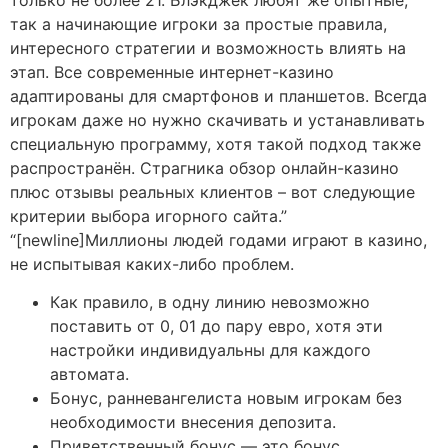
так а начинающие игроки за простые правила,
интересного стратегии и возможность влиять на
этап. Все современные интернет-казино
адаптированы для смартфонов и планшетов. Всегда
игрокам даже но нужно скачивать и устанавливать
специальную программу, хотя такой подход также
распространён. Страгника обзор онлайн-казино
плюс отзывы реальных клиентов – вот следующие
критерии выбора игорного сайта.”
“[newline]Миллионы людей годами играют в казино,
не испытывая каких-либо проблем.
Как правило, в одну линию невозможно
поставить от 0, 01 до пару евро, хотя эти
настройки индивидуальны для каждого
автомата.
Бонус, ранневангелиста новым игрокам без
необходимости внесения депозита.
Приветственный бонус — это бонус,