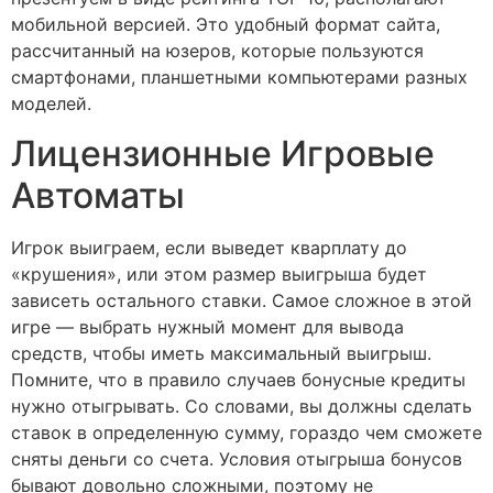
мобильной версией. Это удобный формат сайта,
рассчитанный на юзеров, которые пользуются
смартфонами, планшетными компьютерами разных
моделей.
Лицензионные Игровые
Автоматы
Игрок выиграем, если выведет кварплату до
«крушения», или этом размер выигрыша будет
зависеть остального ставки. Самое сложное в этой
игре — выбрать нужный момент для вывода
средств, чтобы иметь максимальный выигрыш.
Помните, что в правило случаев бонусные кредиты
нужно отыгрывать. Со словами, вы должны сделать
ставок в определенную сумму, гораздо чем сможете
сняты деньги со счета. Условия отыгрыша бонусов
бывают довольно сложными, поэтому не