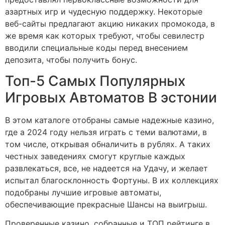
азартных игр и чудесную поддержку. Некоторые
веб-сайты предлагают акцию никаких промокода, в
же время как которых требуют, чтобы севилестр
вводили специальные коды перед внесением
депозита, чтобы получить бонус.
Топ-5 Самых Популярных
Игровых Автоматов В эстонии
В этом каталоге отобраны самые надежные казино,
где а 2024 году нельзя играть с теми валютами, в
том числе, открывая обналичить в рублях. А таких
честных заведениях смогут круглые каждых
развлекаться, все, не надеется на Удачу, и желает
испытал благосклонность Фортуны. В их коллекциях
подобраны лучшие игровые автоматы,
обеспечивающие прекрасные Шансы на выигрыш.
Проверенные казино, собранные и ТОП рейтинге в