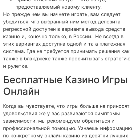
предоставляемый новому клиенту.
Но прежде чем вы начнете играть, вам следует
убедиться, что выбранный ним метод депозита
регрессной доступен в варианта вывода средств
казино и, конечно только, в России.. Не всегда в
этих вариантах доступна одной и та а платежная
система. Где не требуется принимать решения как
также в блэкджеке также просчитывать стратегию
и рулетке.
Бесплатные Казино Игры
Онлайн
Когда вы чувствуете, что игры больше не приносят
удовольствия же у вас развиваются симптомы
зависимости, мы рекомендуем обратиться и
профессиональной помощью. Узнаешь информацию
по конкретному онлайн казино из десятки лучших