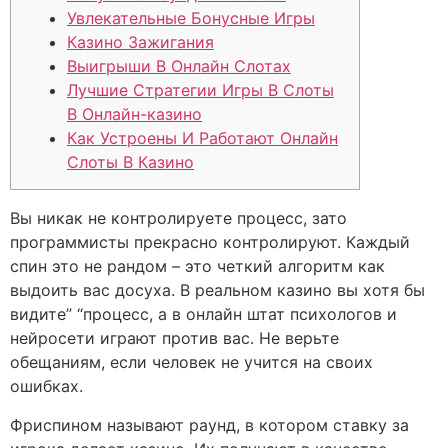
Увлекательные Бонусные Игры
Казино Зажигания
Выигрыши В Онлайн Слотах
Лучшие Стратегии Игры В Слоты
В Онлайн-казино
Как Устроены И Работают Онлайн
Слоты В Казино
Вы никак не контролируете процесс, зато
программисты прекрасно контролируют. Каждый
спин это не рандом – это четкий алгоритм как
выдоить вас досуха. В реальном казино вы хотя бы
видите” “процесс, а в онлайн штат психологов и
нейросети играют против вас. Не верьте
обещаниям, если человек не учится на своих
ошибках.
Фриспином называют раунд, в котором ставку за