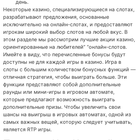
день.
Некоторые казино, специализирующиеся на слотах,
разрабатывают предложения, основанные
исключительно на онлайн-слотах, и предоставляют
игрокам широкий выбор слотов на любой вкус. В
этом разделе мы рассмотрим лучшие акции казино,
ориентированные на любителей” “онлайн-слотов.
Имейте в виду, что перечисленные бонусы будут
доступны не для каждой игры в казино. Игра в
слоты с большим количеством бонусных функций —
отличная стратегия, чтобы выиграть больше. Эти
функции представляют собой дополнительные
раунды или мини-игры в игровом автомате,
которые предлагают возможность выиграть
дополнительные призы. Чтобы увеличить свои
шансы на выигрыш в игровых автоматах, одной из
самых важных вещей, которую следует учитывать,
является RTP игры.