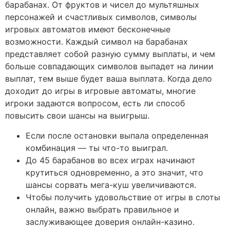
барабанах. От фруктов и чисел до мультяшных
персонажей и счастливых символов, символы
игровых автоматов имеют бесконечные
возможности. Каждый символ на барабанах
представляет собой разную сумму выплаты, и чем
больше совпадающих символов выпадет на линии
выплат, тем выше будет ваша выплата. Когда дело
доходит до игры в игровые автоматы, многие
игроки задаются вопросом, есть ли способ
повысить свои шансы на выигрыш.
Если после остановки выпала определенная
комбинация — ты что-то выиграл.
До 45 барабанов во всех играх начинают
крутиться одновременно, а это значит, что
шансы сорвать мега-куш увеличиваются.
Чтобы получить удовольствие от игры в слоты
онлайн, важно выбрать правильное и
заслуживающее доверия онлайн-казино.