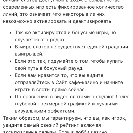
современных игр есть фиксированное количество
линий, это означает, что некоторые из них
невозможно активировать и деактивировать.
Так же активируются и бонусные игры, но
случается это редко.
В мире слотов не существует единой градации
выигрышей.
Если это так, подумайте о том, чтобы купить
свой путь в бонусный раунд.
Если вам нравится то, что вы видите,
отправляйтесь в Сайт кафе-казино и начните
играть в слоты прямо сейчас.
По сравнению с видео слотами обладают более
глубокой трехмерной графикой и лучшими
визуальными эффектами.
Таким образом, мы гарантируем, что вы, как игрок,
увидите самый свежий рейтинг, включая
эксклюзивные релизы. Если в лобби казино