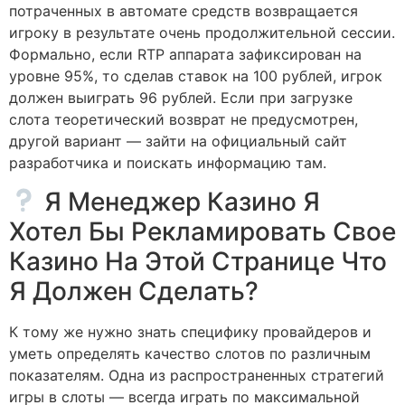
потраченных в автомате средств возвращается
игроку в результате очень продолжительной сессии.
Формально, если RTP аппарата зафиксирован на
уровне 95%, то сделав ставок на 100 рублей, игрок
должен выиграть 96 рублей. Если при загрузке
слота теоретический возврат не предусмотрен,
другой вариант — зайти на официальный сайт
разработчика и поискать информацию там.
Я Менеджер Казино Я
Хотел Бы Рекламировать Свое
Казино На Этой Странице Что
Я Должен Сделать?
К тому же нужно знать специфику провайдеров и
уметь определять качество слотов по различным
показателям. Одна из распространенных стратегий
игры в слоты — всегда играть по максимальной