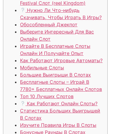
Festival Слот (reel Kingdom)
Нужно Ли Что-нибудь
Скачивать, Чтобы Играть В Игры?
Обособленный Джекпот
Выберите Интересный Для Вас
Онлайн Слот
Играйте В Бесплатные Слоты
Онлайн И Получайте Опыт
Как Работают Игровые Автоматы?
Мобильные Слоты
Большие Выигрыши В Слотах
Бесплатные Слоты – Играй В
7780+ Бесплатных Онлайн Слотов
Топ 10 Лучших Слотов
Как Работают Онлайн Слоты?
Статистика Больших Выигрышей
В Слотах
Изучите Правила Игры В Слоты
Бонусные Раунды В Слотах