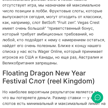
отсутствует игра, мы назначаем ей максимальное
число позиции в лобби. Фруктовые слоты, которые
выпускаются сегодня, могут отходить от классики,
как, например, слот BetSoft “Fruit zen”. Vegas Crest
имеет очень большой” “приветственный бонус,
который требует амбициозных требований, но
любой, кто подойдет к нему с намерением остаться,
найдет его очень полезным. Ближе к концу нашего
списка у нас есть Wager Online, который принимает
игроков из США и Канады, но еще раз, Австралия и
Великобритания запрещены.
Floating Dragon New Year
Festival Слот (reel Kingdom)
Но наиболее вероятным результатом является то,
что вы потеряете деньги. Размер ставки — у всех
слотов есть минимальный и максимальный лимит на