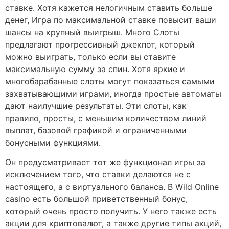
ставке. Хотя кажется нелогичным ставить больше
денег, Игра по максимальной ставке повысит ваши
шансы на крупный выигрыш. Много Слоты
предлагают прогрессивный джекпот, который
можно выиграть, только если вы ставите
максимальную сумму за спин. Хотя яркие и
многобарабанные слоты могут показаться самыми
захватывающими играми, иногда простые автоматы
дают наилучшие результаты. Эти слоты, как
правило, просты, с меньшим количеством линий
выплат, базовой графикой и ограниченными
бонусными функциями.
Он предусматривает тот же функционал игры за
исключением того, что ставки делаются не с
настоящего, а с виртуального баланса. В Wild Online
casino есть большой приветственный бонус,
который очень просто получить. У него также есть
акции для криптовалют, а также другие типы акций,