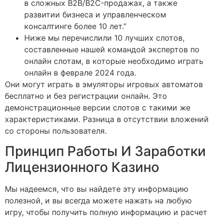
в сложных B2B/B2C-продажах, а также
развитии бизнеса и управленческом
консалтинге более 10 лет.”
Ниже мы перечислили 10 лучших слотов,
составленные нашей командой экспертов по
онлайн слотам, в которые необходимо играть
онлайн в феврале 2024 года.
Они могут играть в эмуляторы игровых автоматов
бесплатно и без регистрации онлайн. Это
демонстрационные версии слотов с такими же
характеристиками. Разница в отсутствии вложений
со стороны пользователя.
Принцип Работы И Заработки
Лицензионного Казино
Мы надеемся, что вы найдете эту информацию
полезной, и вы всегда можете нажать на любую
игру, чтобы получить полную информацию и расчет