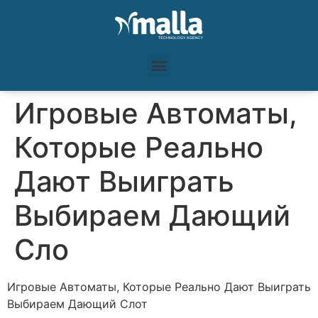
Игровые Автоматы,
Которые Реально
Дают Выиграть
Выбираем Дающий
Сло
Игровые Автоматы, Которые Реально Дают Выиграть
Выбираем Дающий Слот