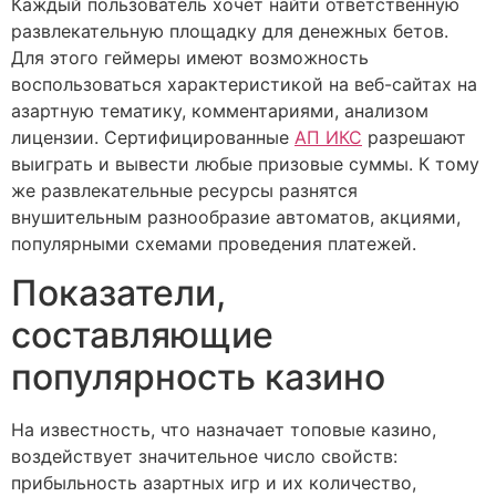
Каждый пользователь хочет найти ответственную
развлекательную площадку для денежных бетов.
Для этого геймеры имеют возможность
воспользоваться характеристикой на веб-сайтах на
азартную тематику, комментариями, анализом
лицензии. Сертифицированные
АП ИКС
разрешают
выиграть и вывести любые призовые суммы. К тому
же развлекательные ресурсы разнятся
внушительным разнообразие автоматов, акциями,
популярными схемами проведения платежей.
Показатели,
составляющие
популярность казино
На известность, что назначает топовые казино,
воздействует значительное число свойств:
прибыльность азартных игр и их количество,