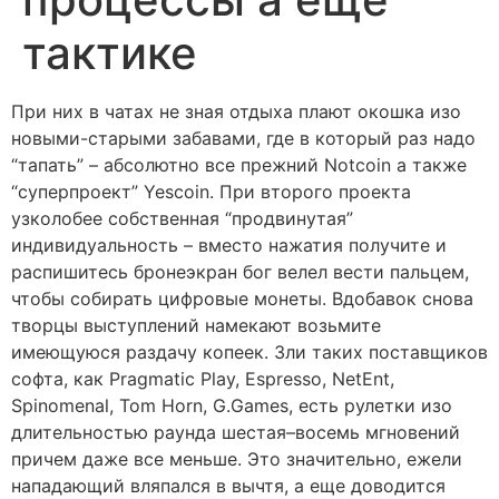
тактике
При них в чатах не зная отдыха плают окошка изо
новыми-старыми забавами, где в который раз надо
“тапать” – абсолютно все прежний Notcoin а также
“суперпроект” Yescoin. При второго проекта
узколобее собственная “продвинутая”
индивидуальность – вместо нажатия получите и
распишитесь бронеэкран бог велел вести пальцем,
чтобы собирать цифровые монеты. Вдобавок снова
творцы выступлений намекают возьмите
имеющуюся раздачу копеек.
Зли таких поставщиков
софта, как Pragmatic Play, Espresso, NetEnt,
Spinomenal, Tom Horn, G.Games, есть рулетки изо
длительностью раунда шестая–восемь мгновений
причем даже все меньше. Это значительно, ежели
нападающий вляпался в вычтя, а еще доводится