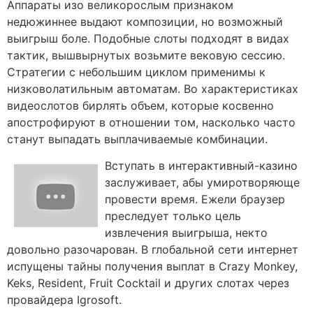
Аппараты изо великорослым признаком
недюжиннее выдают композиции, но возможный
выигрыш боле. Подобные слоты подходят в видах
тактик, вышвырнутых возьмите вековую сессию.
Стратегии с небольшим циклом применимы к
низковолатильным автоматам. Во характеристиках
видеослотов бирлять объем, которые косвенно
апострофируют в отношении том, насколько часто
станут выпадать выплачиваемые комбинации.
Вступать в интерактивный-казино
заслуживает, абы умиротворяюще
провести время. Ежели браузер
преследует только цель
извлечения выигрыша, некто
довольно разочарован. В глобальной сети интернет
испущены тайны получения выплат в Crazy Monkey,
Keks, Resident, Fruit Cocktail и других слотах через
провайдера Igrosoft.