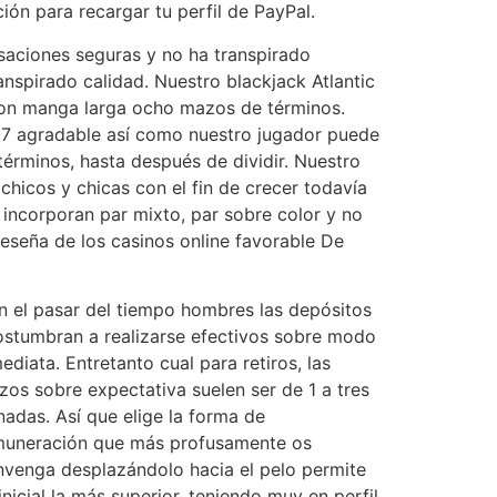
ón para recargar tu perfil de PayPal.
saciones seguras y no ha transpirado
anspirado calidad. Nuestro blackjack Atlantic
o con manga larga ocho mazos de términos.
n 17 agradable así­ como nuestro jugador puede
términos, hasta después de dividir. Nuestro
chicos y chicas con el fin de crecer todavía
 incorporan par mixto, par sobre color y no
eseña de los casinos online favorable De
 el pasar del tiempo hombres las depósitos
ostumbran a realizarse efectivos sobre modo
ediata. Entretanto cual para retiros, las
zos sobre expectativa suelen ser de 1 a tres
nadas. Así que elige la forma de
muneración que más profusamente os
nvenga desplazándolo hacia el pelo permite
inicial la más superior, teniendo muy en perfil