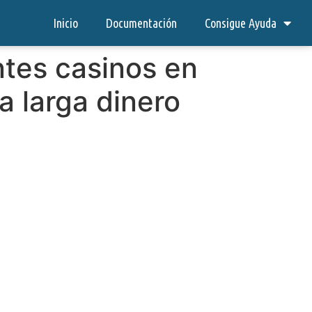
Inicio
Documentación
Consigue Ayuda
ntes casinos en
a larga dinero