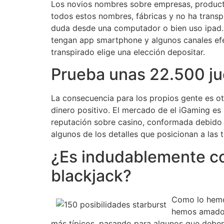
Los novios nombres sobre empresas, productos
todos estos nombres, fábricas y no ha transp
duda desde una computador o bien uso ipad.
tengan app smartphone y algunos canales efect
transpirado elige una elección depositar.
Prueba unas 22.500 jue
La consecuencia para los propios gente es o
dinero positivo. El mercado de el iGaming es
reputación sobre casino, conformada debido a
algunos de los detalles que posicionan a las 
¿Es indudablemente com
blackjack?
Como lo hemos
hemos amado t
más tí­picos, pasando para algunos que deben