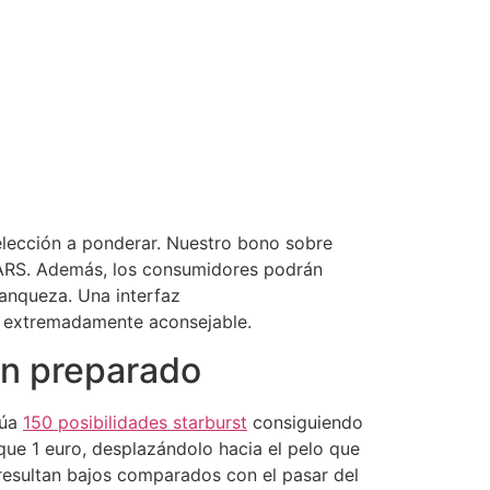
elección a ponderar. Nuestro bono sobre
o ARS. Además, los consumidores podrán
ranqueza.
Una interfaz
s extremadamente aconsejable.
en preparado
núa
150 posibilidades starburst
consiguiendo
ue 1 euro, desplazándolo hacia el pelo que
resultan bajos comparados con el pasar del