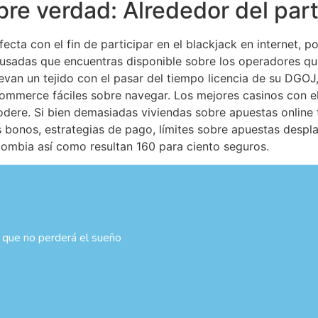
bre verdad: Alrededor del par
ta con el fin de participar en el blackjack en internet, po
 usadas que encuentras disponible sobre los operadores 
van un tejido con el pasar del tiempo licencia de su DGOJ, 
mmerce fáciles sobre navegar. Los mejores casinos con el f
dere. Si bien demasiadas viviendas sobre apuestas online ti
 bonos, estrategias de pago, límites sobre apuestas despl
ombia así­ como resultan 160 para ciento seguros.
 que no perderá el sueño