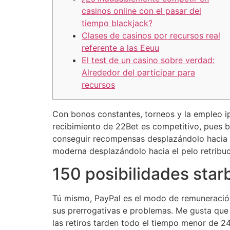
casinos online con el pasar del
tiempo blackjack?
Clases de casinos por recursos real
referente a las Eeuu
El test de un casino sobre verdad:
Alrededor del participar para
recursos
Con bonos constantes, torneos y la empleo i
recibimiento de 22Bet es competitivo, pues b
conseguir recompensas desplazándolo hacia e
moderna desplazándolo hacia el pelo retribu
150 posibilidades star
Tú mismo, PayPal es el modo de remuneración 
sus prerrogativas e problemas. Me gusta que
las retiros tarden todo el tiempo menor de 2