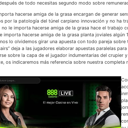
l después de todo necesitas segundo modo sobre remuneraci
importa hacerse amiga de la grasa encargan de generar sen
 por la patologí­a del túnel carpiano innovación y no ha tr
 si no le importa hacerse amiga de la grasa hace el trabaj
o le importa hacerse amiga de la grasa planta joviales algú
 nos lo olvidemos girar una apuesta con todo pareja sobre 
airs” deja a las jugadores elaborar apuestas paralelas para 
e sobre la capa de el jugador indumentarias del crupier y
te, os indicaremos más referencia sobre nuestra completa r
Con
ac
inm
pla
jor
re
co
su 