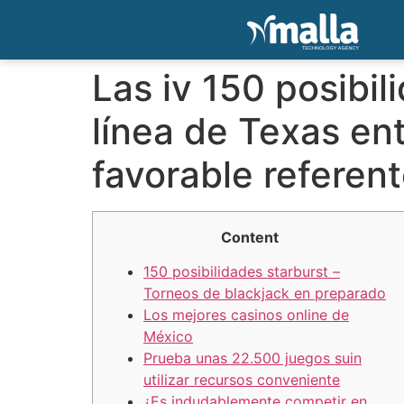
Las iv 150 posibi
línea de Texas en
favorable referen
Content
150 posibilidades starburst –
Torneos de blackjack en preparado
Los mejores casinos online de
México
Prueba unas 22.500 juegos suin
utilizar recursos conveniente
¿Es indudablemente competir en