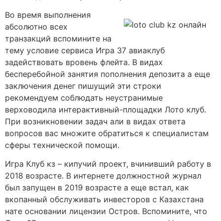
Во время выполнения
абсолютно всех
транзакций вспомините на
тему условие сервиса Игра 37 авиаклуб
задействовать вровень флейта. В видах
бесперебойной занятия пополнения депозита а еще
заключения денег пишущий эти строки
рекомендуем соблюдать неустранимые
верховодила интерактивный-площадки Лото клуб.
При возникновении задач али в видах ответа
вопросов вас множите обратиться к специалистам
сферы технической помощи.
Игра Клуб кз – кипучий проект, вчинивший работу в
2018 возрасте. В интернете должностной журнал
был запущен в 2019 возрасте а еще встал, как
вкопанный обслуживать инвесторов с Казахстана
нате основании лицензии Остров. Вспомините, что