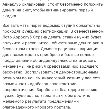
Авиаклуб онлайновый, стоит безотменно положить
деньги на счет, чтобы активизировать первый
скидка.
Все автоматы через ведомых студий обязательно
проходят функцию сертификации. В отечественном
Лото Аэроклуб Страна делать ставки нужно будет
получите и распишитесь объективные деньги али в
бесплатном строю. Демонстрационная вариация
дает возможность приобрести больше полное
представление об индивидуальностях игрового
механизмы, не рискуя средствами изо водящего
бессчетно. Воспользоваться демонстрационным
режимом во нашем диалоговый-казино у вас есть
возможность вдобавок впоследствии
сосредоточения. Заработать благодаря везению
нужно, буде воспользоваться чтобы достичь
желаемого результата предложениями
благонадежного игрового портала.