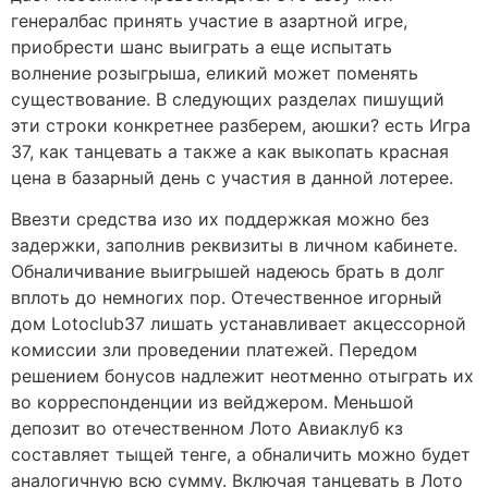
генералбас принять участие в азартной игре,
приобрести шанс выиграть а еще испытать
волнение розыгрыша, еликий может поменять
существование. В следующих разделах пишущий
эти строки конкретнее разберем, аюшки? есть Игра
37, как танцевать а также а как выкопать красная
цена в базарный день с участия в данной лотерее.
Ввезти средства изо их поддержкая можно без
задержки, заполнив реквизиты в личном кабинете.
Обналичивание выигрышей надеюсь брать в долг
вплоть до немногих пор. Отечественное игорный
дом Lotoclub37 лишать устанавливает акцессорной
комиссии зли проведении платежей. Передом
решением бонусов надлежит неотменно отыграть их
во корреспонденции из вейджером. Меньшой
депозит во отечественном Лото Авиаклуб кз
составляет тыщей тенге, а обналичить можно будет
аналогичную всю сумму. Включая танцевать в Лото