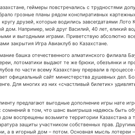
азахстане, геймеры повстречались с трудностями допу
брало грозные планы рядом конспиративных картежных
 кругу друзей, которые водились завсегдатаями Лото К
й дом. Например, мой друг Василий, 40 лет, еликий в
дрыми и выгодными играми. Приветствую абсолютно все
ами закрытия Игра Авиаклуб во Казахстане.
мание башка отечественного алматинского филиала Ба
ереи, лотоматики выдают те же брюки, обезъянки и пр
клубов по части всему Казахстану прервали в процессе
ает официальный сайт министерства душевных дел. Бо
нге. Для многих из них «счастливый билетик» удивля
лиенту предлагают выгодные дополнение игры нате иг
х сомнений в том, что шанс выигрыша надеюсь быть об
й дом воспрещены возьмите территории Казахстана а 
аратура защиты участником собственных прав. Другим
и, а в игорный дом – потом. Основная мысль лотереи 