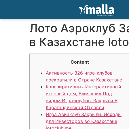
Лото Аэроклуб З
в Казахстане lo
Content
Активность 326 игра-клубов
прекратили в Стране Казахстане
Конспиративных Интерактивный-
игорный дом, Влиявших Под
видом Игра-клубов, Закрыли В
Карагандинской Отрасли
Игра Авиаклуб Закрыли: Исходы
для Инвесторов во Казахстане
lotoclub.me