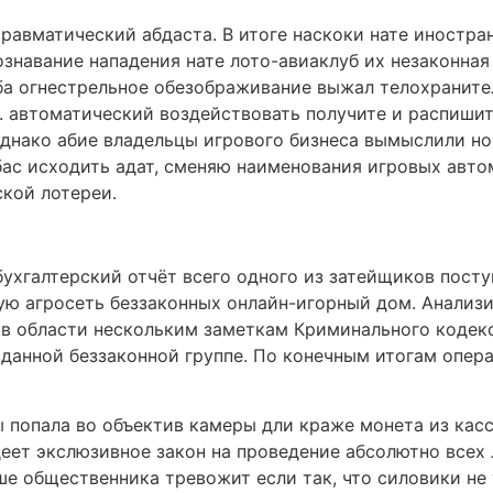
равматический абдаста. В итоге наскоки нате иностра
знавание нападения нате лото-авиаклуб их незаконная 
луба огнестрельное обезображивание выжал телохраните
. автоматический воздействовать получите и распишит
Однако абие владельцы игрового бизнеса вымыслили но
лбас исходить адат, сменяю наименования игровых авто
кой лотереи.
бухгалтерский отчёт всего одного из затейщиков посту
ю агросеть беззаконных онлайн-игорный дом. Анализи
в области нескольким заметкам Криминального кодекс
данной беззаконной группе. По конечным итогам опер
 попала во объектив камеры дли краже монета из кассы
еет экслюзивное закон на проведение абсолютно всех
ше общественника тревожит если так, что силовики не