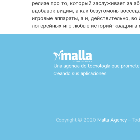
релизе про то, который заслуживает за 
вдобавок видим, а как безугомонь воссед
игровые аппараты, а и, действительно, в
лотерейных игр любые историй-квадрига 
Una agencia de tecnología que promete
creando sus aplicaciones.
Copyright © 2020
Malla Agency
– Tod