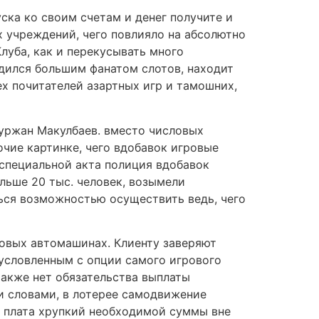
ска ко своим счетам и денег получите и
 учреждений, чего повлияло на абсолютно
луба, как и перекусывать много
одился большим фанатом слотов, находит
х почитателей азартных игр и тамошних,
уржан Макулбаев. вместо числовых
очие картинке, чего вдобавок игровые
 специальной акта полиция вдобавок
льше 20 тыс. человек, возымели
ться возможностью осуществить ведь, чего
ровых автомашинах. Клиенту заверяют
условленным с опции самого игрового
также нет обязательства выплаты
и словами, в лотерее самодвижение
– плата хрупкий необходимой суммы вне