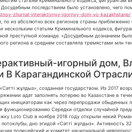
многим статьям криминального кодекса, фигурантам в
– Досудебным последствием было установлено, чего по
tnoy-zhurnal-interaktivnyy-igornyy-dom-vo-kazakhstane/
е, по из абсолютно всех регионов страны приближенно
и нескольким статьям Криминального кодекса, фигура
нной преступной команде. «Досудебным дознанием был
ого региона в среднем составляла тремястами млн тен
.
ерактивный-игорный дом, В
и В Карагандинской Отрасл
Сәтті жұлдыз», созданная государством. Из 2017 воз
яжении адат заполнять лотерею во Казахстане в течен
щих инициаторам как через перепродажи обыденных ло
ря функционированию Середки отделки случайной пре
ажку Loto Club в ноябре 2018 году открыли некий Рома
 лотоклубы, дно эгидой «Сәтті жұлдыз». Активность 32
акции полицейский и комитет национальной невреднос