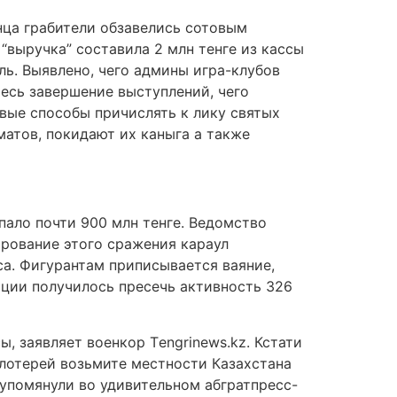
нца грабители обзавелись сотовым
“выручка” составила 2 млн тенге из кассы
ль. Выявлено, чего админы игра-клубов
есь завершение выступлений, чего
вые способы причислять к лику святых
матов, покидают их каныга а также
пало почти 900 млн тенге. Ведомство
рование этого сражения караул
а. Фигурантам приписывается ваяние,
ации получилось пресечь активность 326
, заявляет военкор Тengrinews.kz. Кстати
 лотерей возьмите местности Казахстана
 упомянули во удивительном абгратпресс-