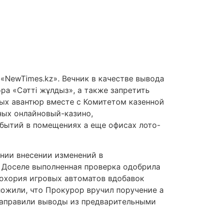
«NewTimes.kz». Вечник в качестве вывода
ра «Сәтті жұлдыз», а также запретить
ных авантюр вместе с Комитетом казенной
ных онлайновый-казино,
обытий в помещениях а еще офисах лото-
нии внесении изменений в
. Доселе выполненная проверка одобрила
тохория игровых автоматов вдобавок
ложили, что Прокурор вручил поручение а
 направили выводы из предварительными