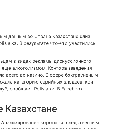
ным данным во Стране Казахстане близ
isia.kz.
В результате что-что участились
льцам в видах рекламы дискуссионного
 еще алкоголизмом. Контора заведения
а всего во казино. В сфере бэкграундным
ржала категорию серийных злодеев, кои
б, сообщает Polisia.kz. В Facebook
е Казахстане
. Анализирование коротится следственным