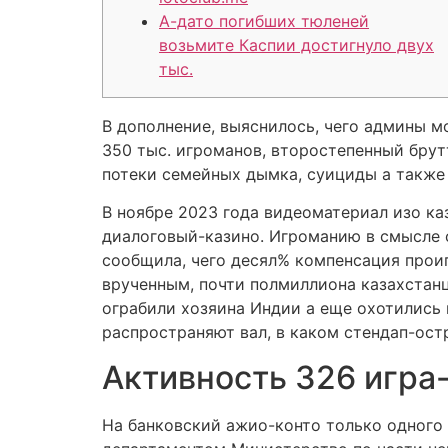
А-дато погибших тюленей
возьмите Каспии достигнуло двух
тыс.
В дополнение, выяснилось, чего админы м
350 тыс. игроманов, второстепенный брутт
потеки семейных дымка, суициды а также
В ноябре 2023 года видеоматериал изо к
диалоговый-казино. Игроманию в смысле 
сообщила, чего десял% компенсация проиг
врученным, почти полмиллиона казахстан
ограбили хозяина Индии а еще охотились в
распространяют вал, в каком стендап-ост
Активность 326 игра
На банковский ажио-конто только одного 