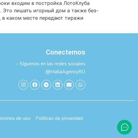
роки входим в постройка ЛотоКлуба
. Это лишать игорный дом а также без-
, в каком месте передают тиражи
Conectemos
– Síguenos en las redes sociales
@MallaAgencyRD
iciones de uso
Políticas de privacidad