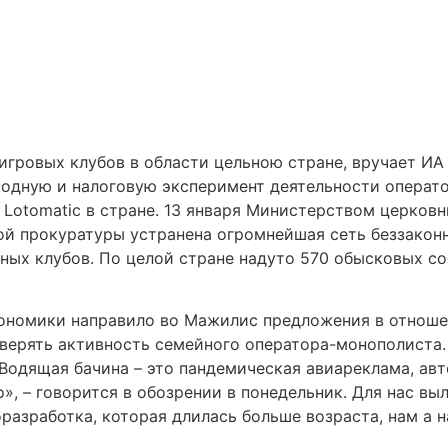
гровых клубов в области цельною стране, вручает ИА 
одную и налоговую эксперимент деятельности операто
 Lotomatic в стране. 13 января Министерством церков
ой прокуратуры устранена огромнейшая сеть беззакон
ных клубов. По целой стране надуто 570 обысковых с
ономики направило во Мажилис предложения в отноше
ыверять активность семейного оператора-монополиста
 Водящая бачина – это пандемическая авиареклама, ав
», – говорится в обозрении в понедельник. Для нас вы
разработка, которая длилась больше возраста, нам а