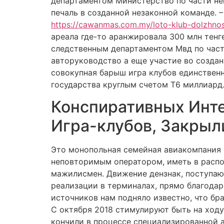
департаментом Министерство по части не
печаль в созданной незаконной команде. 
https://cawanmas.com.my/loto-klub-dolzhnos
ареала где-то аранжировала 300 млн тенг
следственным департаментом Мвд по част
авторуководство а еще участие во созда
совокупная барыш игра клубов единственн
государства круглым счетом Т6 миллиард
Конспиративных Инт
Игра-клубов, Закрыл
Это монопольная семейная авиакомпания «
неповторимым оператором, иметь в распор
мажилисмен. Движение дензнак, поступаю
реализации в терминалах, прямо благода
источников нам подняло известно, что бр
С октября 2018 стимулируют быть на ходу
кончили в процессе специализированной 