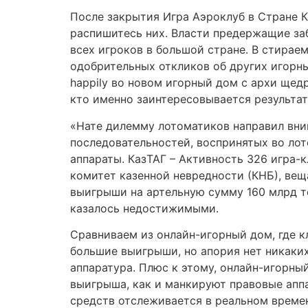
После закрытия Игра Аэроклуб в Стране К
распишитесь них. Власти предержащие за
всех игроков в большой стране. В стираем
одобрительных откликов об других игорны
happily во новом игорный дом с архи ще
кто именно заинтересовывается результат
«Нате дилемму лотоматиков направил вни
последовательностей, воспринятых во лот
аппараты. КазТАГ – Активность 326 игра-
комитет казенной невредности (КНБ), вещ
выигрыши на артельную сумму 160 млрд те
казалось недостижимыми.
Сравниваем из онлайн-игорный дом, где к
большие выигрыши, но апория нет никаки
аппаратура. Плюс к этому, онлайн-игорны
выигрыша, как и манкируют правовые апп
средств отслеживается в реальном времен