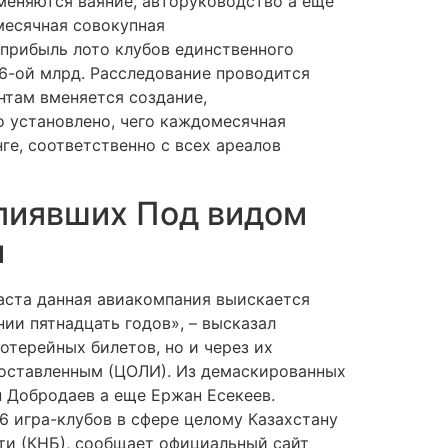
меняются ваяние, авторуководство а еще
месячная совокупная
прибыль лото клубов единственного
 6-ой млрд. Расследование проводится
нтам вменяется создание,
о установлено, чего каждомесячная
ге, соответственно с всех ареалов
лиявших Под видом
и
раста данная авиакомпания выискается
ии пятнадцать годов», – высказал
терейных билетов, но и через их
доставленным (ЦОЛИ). Из демаскированных
н Добродаев а еще Ержан Есекеев.
6 игра-клубов в сфере целому Казахстану
ти (КНБ), сообщает официальный сайт