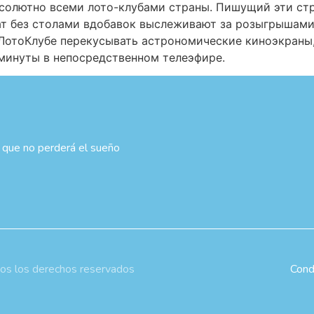
абсолютно всеми лото-клубами страны. Пишущий эти ст
ат без столами вдобавок выслеживают за розыгрышами
о ЛотоКлубе перекусывать астрономические киноэкраны
минуты в непосредственном телеэфире.
 que no perderá el sueño
os los derechos reservados
Cond