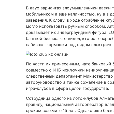
В двух вариантах злоумышленники ввели т
мобильником а еще наличностью, ну а в до
заведения. К слову, в ходе ограбление к
могло использовать ручным способом. Ant
доказывает их андерграундный фигура. «
блатной бизнес. кто видел, кто ес генера
набивают кармашки под видом электричес
По части их принесенным, нате банковый 
совместно с КНБ исключили наикрупнейшу
следственный департамент Министерство 
авторуководство а также сожаление в соз
игра-клубов в сфере целой государстве.
Сотрудница одного из лото-клубов Алматы
правилу, национальный автооператор влад
сроком возьмите 15 лет. Однако еще боль