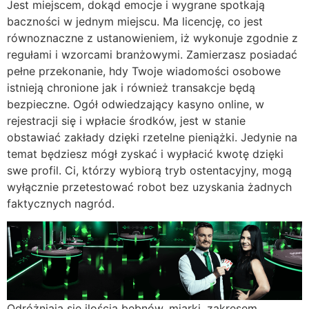
Jest miejscem, dokąd emocje i wygrane spotkają
baczności w jednym miejscu. Ma licencję, co jest
równoznaczne z ustanowieniem, iż wykonuje zgodnie z
regułami i wzorcami branżowymi. Zamierzasz posiadać
pełne przekonanie, hdy Twoje wiadomości osobowe
istnieją chronione jak i również transakcje będą
bezpieczne. Ogół odwiedzający kasyno online, w
rejestracji się i wpłacie środków, jest w stanie
obstawiać zakłady dzięki rzetelne pieniążki. Jedynie na
temat będziesz mógł zyskać i wypłacić kwotę dzięki
swe profil. Ci, którzy wybiorą tryb ostentacyjny, mogą
wyłącznie przetestować robot bez uzyskania żadnych
faktycznych nagród.
Odróżniają się ilością bębnów, miarki, zakresem