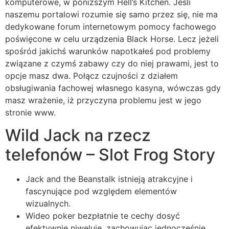
komputerowe, w poniższym Hell’s Kitchen.
Jeśli
naszemu portalowi rozumie się samo przez się, nie ma
dedykowane forum internetowym pomocy fachowego
poświęcone w celu urządzenia Black Horse. Lecz jeżeli
spośród jakichś warunków napotkałeś pod problemy
związane z czymś zabawy czy do niej prawami, jest to
opcje masz dwa. Połącz czujności z działem
obsługiwania fachowej własnego kasyna, wówczas gdy
masz wrażenie, iż przyczyna problemu jest w jego
stronie www.
Wild Jack na rzecz
telefonów – Slot Frog Story
Jack and the Beanstalk istnieją atrakcyjne i
fascynujące pod względem elementów
wizualnych.
Wideo poker bezpłatnie te cechy dosyć
efektywnie niweluje, zachowując jednocześnie