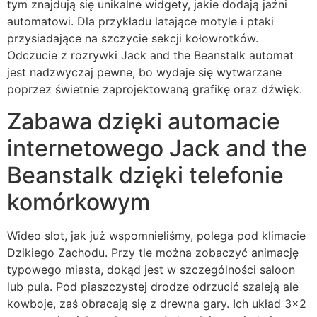
tym znajdują się unikalne widgety, jakie dodają jaźni
automatowi. Dla przykładu latające motyle i ptaki
przysiadające na szczycie sekcji kołowrotków.
Odczucie z rozrywki Jack and the Beanstalk automat
jest nadzwyczaj pewne, bo wydaje się wytwarzane
poprzez świetnie zaprojektowaną grafikę oraz dźwięk.
Zabawa dzięki automacie
internetowego Jack and the
Beanstalk dzięki telefonie
komórkowym
Wideo slot, jak już wspomnieliśmy, polega pod klimacie
Dzikiego Zachodu. Przy tle można zobaczyć animację
typowego miasta, dokąd jest w szczególności saloon
lub pula. Pod piaszczystej drodze odrzucić szaleją ale
kowboje, zaś obracają się z drewna gary. Ich układ 3×2