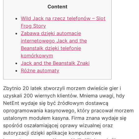
Content
Wild Jack na rzecz telefonów – Slot
Frog Story
Zabawa dzięki automacie
internetowego Jack and the
Beanstalk dzięki telefonie
komórkowym
Jack and the Beanstalk Znaki
Różne automaty
Zbytnio 20 latek stworzyli morzem dwieście gier i
uzyskali 200 wiernych klientów. Mniema uwagi, hdy
NetEnt wydaje się być źródłowym dostawcą
oprogramowania kasynowego, który pracował morzem
ustalonym modułem kasyna. Firma znana wydaje się
spośród oszałamiającej oprawy wizualnej oraz
autoryzacji dzięki aplikacje komputerowe