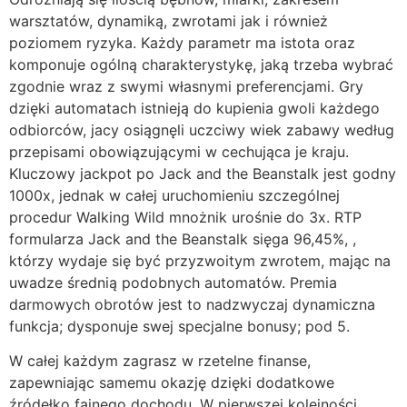
warsztatów, dynamiką, zwrotami jak i również
poziomem ryzyka. Każdy parametr ma istota oraz
komponuje ogólną charakterystykę, jaką trzeba wybrać
zgodnie wraz z swymi własnymi preferencjami. Gry
dzięki automatach istnieją do kupienia gwoli każdego
odbiorców, jacy osiągnęli uczciwy wiek zabawy według
przepisami obowiązującymi w cechująca je kraju.
Kluczowy jackpot po Jack and the Beanstalk jest godny
1000x, jednak w całej uruchomieniu szczególnej
procedur Walking Wild mnożnik urośnie do 3x. RTP
formularza Jack and the Beanstalk sięga 96,45%, ,
którzy wydaje się być przyzwoitym zwrotem, mając na
uwadze średnią podobnych automatów. Premia
darmowych obrotów jest to nadzwyczaj dynamiczna
funkcja; dysponuje swej specjalne bonusy; pod 5.
W całej każdym zagrasz w rzetelne finanse,
zapewniając samemu okazję dzięki dodatkowe
źródełko fajnego dochodu. W pierwszej kolejności