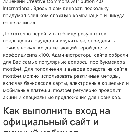
лицензии Creative Commons Attribution 4.0
International. Здесь я сам виноват, поскольку
придумал слишком сложную комбинацию и никуда
ее не записал.
Достаточно перейти в таблицу результатов
предыдущих раундов и изучить ее, определить
точное время, когда летающий герой достиг
коэффициента х100. Администраторы сайта собрали
для Вас самые популярные вопросы про букмекера
mostbet. Для пополнения и вывода средств на сайте
mostbet можно использовать различные методы,
включая банковские карты, электронные кошельки и
мобильные платежи. mostbet регулярно проводит
акции и специальные предложения для новичков.
Как выполнить вход на
официальный сайт и