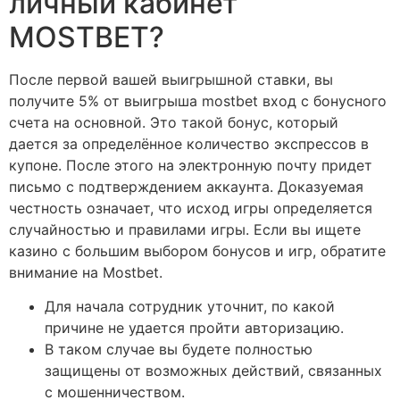
личный кабинет
MOSTBET?
После первой вашей выигрышной ставки, вы
получите 5% от выигрыша mostbet вход с бонусного
счета на основной. Это такой бонус, который
дается за определённое количество экспрессов в
купоне. После этого на электронную почту придет
письмо с подтверждением аккаунта. Доказуемая
честность означает, что исход игры определяется
случайностью и правилами игры. Если вы ищете
казино с большим выбором бонусов и игр, обратите
внимание на Mostbet.
Для начала сотрудник уточнит, по какой
причине не удается пройти авторизацию.
В таком случае вы будете полностью
защищены от возможных действий, связанных
с мошенничеством.