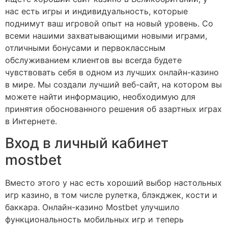
нас есть игры и индивидуальность, которые
поднимут ваш игровой опыт на новый уровень. Со
всеми нашими захватывающими новыми играми,
отличными бонусами и первоклассным
обслуживанием клиентов вы всегда будете
чувствовать себя в одном из лучших онлайн-казино
в мире. Мы создали лучший веб-сайт, на котором вы
можете найти информацию, необходимую для
принятия обоснованного решения об азартных играх
в Интернете.
Вход в личный кабинет
mostbet
Вместо этого у нас есть хороший выбор настольных
игр казино, в том числе рулетка, блэкджек, кости и
баккара. Онлайн-казино Mostbet улучшило
функциональность мобильных игр и теперь