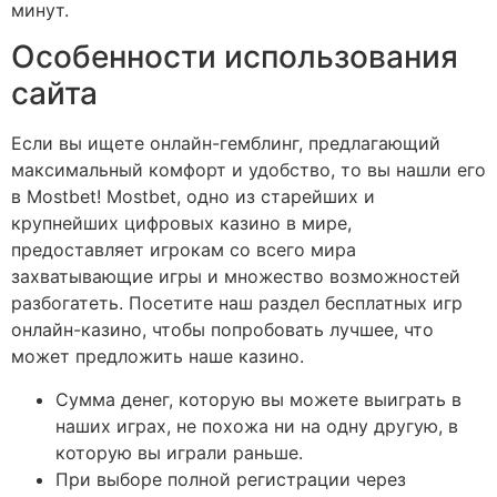
минут.
Особенности использования
сайта
Если вы ищете онлайн-гемблинг, предлагающий
максимальный комфорт и удобство, то вы нашли его
в Mostbet! Mostbet, одно из старейших и
крупнейших цифровых казино в мире,
предоставляет игрокам со всего мира
захватывающие игры и множество возможностей
разбогатеть. Посетите наш раздел бесплатных игр
онлайн-казино, чтобы попробовать лучшее, что
может предложить наше казино.
Сумма денег, которую вы можете выиграть в
наших играх, не похожа ни на одну другую, в
которую вы играли раньше.
При выборе полной регистрации через