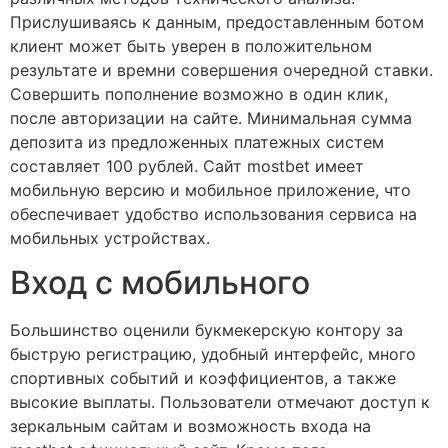
Прислушиваясь к данным, предоставленным ботом
клиент может быть уверен в положительном
результате и времни совершения очередной ставки.
Совершить пополнение возможно в один клик,
после авторизации на сайте. Минимальная сумма
депозита из предложенных платежных систем
составляет 100 рублей. Сайт mostbet имеет
мобильную версию и мобильное приложение, что
обеспечивает удобство использования сервиса на
мобильных устройствах.
Вход с мобильного
Большинство оценили букмекерскую контору за
быструю регистрацию, удобный интерфейс, много
спортивных событий и коэффициентов, а также
высокие выплаты. Пользователи отмечают доступ к
зеркальным сайтам и возможность входа на