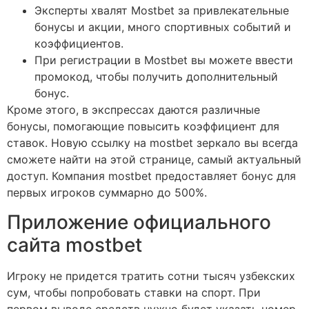
Эксперты хвалят Mostbet за привлекательные
бонусы и акции, много спортивных событий и
коэффициентов.
При регистрации в Mostbet вы можете ввести
промокод, чтобы получить дополнительный
бонус.
Кроме этого, в экспрессах даются различные
бонусы, помогающие повысить коэффициент для
ставок. Новую ссылку на mostbet зеркало вы всегда
сможете найти на этой странице, самый актуальный
доступ. Компания mostbet предоставляет бонус для
первых игроков суммарно до 500%.
Приложение официального
сайта mostbet
Игроку не придется тратить сотни тысяч узбекских
сум, чтобы попробовать ставки на спорт. При
первом выводе средств нужно будет указать номер