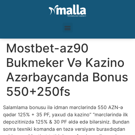
Mostbet-az90
Bukmeker Və Kazino
Azərbaycanda Bonus
550+250fs
Salamlama bonusu ilə idman mərclərində 550 AZN-ə
qədər 125% + 35 PF, yaxud da kazino” “mərclərində ilk
depozitinizdə 125% & 30 PF əldə edə bilərsiniz. Bundan
sonra texniki komanda en təzə versiyanı buraxdıqdan