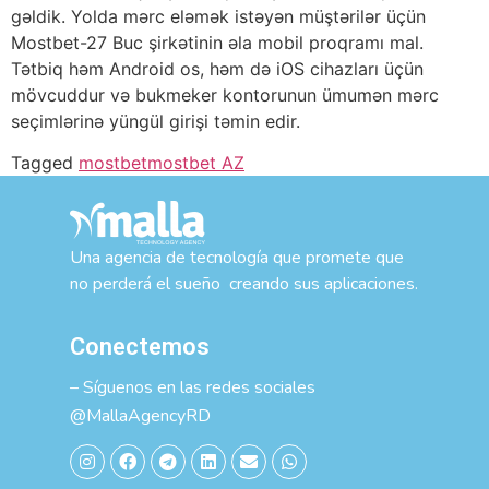
gəldik. Yolda mərc eləmək istəyən müştərilər üçün
Mostbet-27 Buc şirkətinin əla mobil proqramı mal.
Tətbiq həm Android os, həm də iOS cihazları üçün
mövcuddur və bukmeker kontorunun ümumən mərc
seçimlərinə yüngül girişi təmin edir.
Tagged
mostbet
mostbet AZ
Una agencia de tecnología que promete que
no perderá el sueño creando sus aplicaciones.
Conectemos
– Síguenos en las redes sociales
@MallaAgencyRD