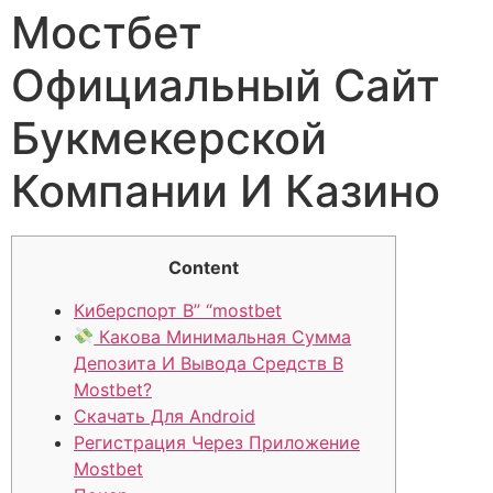
Мостбет
Официальный Сайт
Букмекерской
Компании И Казино
Content
Киберспорт В” “mostbet
Какова Минимальная Сумма
Депозита И Вывода Средств В
Mostbet?
Скачать Для Android
Регистрация Через Приложение
Mostbet