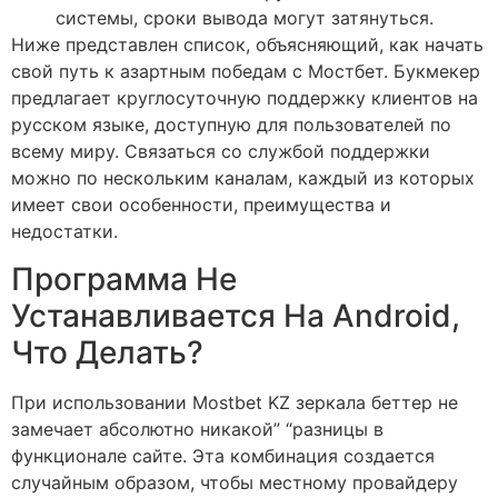
системы, сроки вывода могут затянуться.
Ниже представлен список, объясняющий, как начать
свой путь к азартным победам с Мостбет. Букмекер
предлагает круглосуточную поддержку клиентов на
русском языке, доступную для пользователей по
всему миру. Связаться со службой поддержки
можно по нескольким каналам, каждый из которых
имеет свои особенности, преимущества и
недостатки.
Программа Не
Устанавливается На Android,
Что Делать?
При использовании Mostbet KZ зеркала беттер не
замечает абсолютно никакой” “разницы в
функционале сайте. Эта комбинация создается
случайным образом, чтобы местному провайдеру