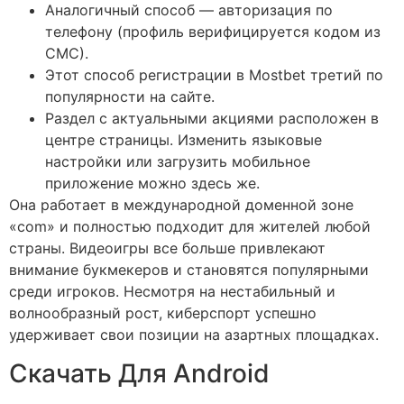
Аналогичный способ — авторизация по
телефону (профиль верифицируется кодом из
СМС).
Этот способ регистрации в Mostbet третий по
популярности на сайте.
Раздел с актуальными акциями расположен в
центре страницы. Изменить языковые
настройки или загрузить мобильное
приложение можно здесь же.
Она работает в международной доменной зоне
«com» и полностью подходит для жителей любой
страны. Видеоигры все больше привлекают
внимание букмекеров и становятся популярными
среди игроков. Несмотря на нестабильный и
волнообразный рост, киберспорт успешно
удерживает свои позиции на азартных площадках.
Скачать Для Android