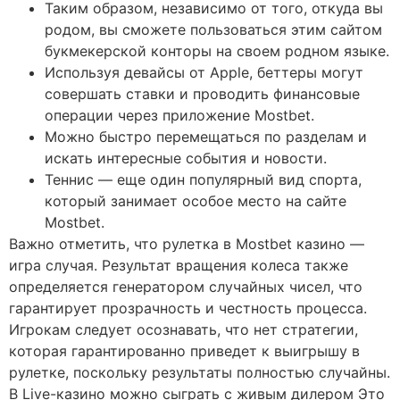
Таким образом, независимо от того, откуда вы
родом, вы сможете пользоваться этим сайтом
букмекерской конторы на своем родном языке.
Используя девайсы от Apple, беттеры могут
совершать ставки и проводить финансовые
операции через приложение Mostbet.
Можно быстро перемещаться по разделам и
искать интересные события и новости.
Теннис — еще один популярный вид спорта,
который занимает особое место на сайте
Mostbet.
Важно отметить, что рулетка в Mostbet казино —
игра случая. Результат вращения колеса также
определяется генератором случайных чисел, что
гарантирует прозрачность и честность процесса.
Игрокам следует осознавать, что нет стратегии,
которая гарантированно приведет к выигрышу в
рулетке, поскольку результаты полностью случайны.
В Live-казино можно сыграть с живым дилером Это