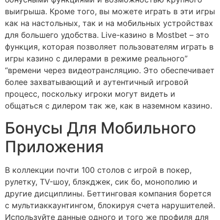
выигрыша. Кроме того, вы можете играть в эти игры
как на настольных, так и на мобильных устройствах
для большего удобства. Live-казино в Mostbet – это
функция, которая позволяет пользователям играть в
игры казино с дилерами в режиме реального”
“времени через видеотрансляцию. Это обеспечивает
более захватывающий и аутентичный игровой
процесс, поскольку игроки могут видеть и
общаться с дилером так же, как в наземном казино.
Бонусы Для Мобильного
Приложения
В коллекции почти 100 столов с игрой в покер,
рулетку, TV-шоу, блэкджек, сик бо, монополию и
другие дисциплины. Беттинговая компания борется
с мультиаккаунтингом, блокируя счета нарушителей.
Используйте данные одного и того же профиля для