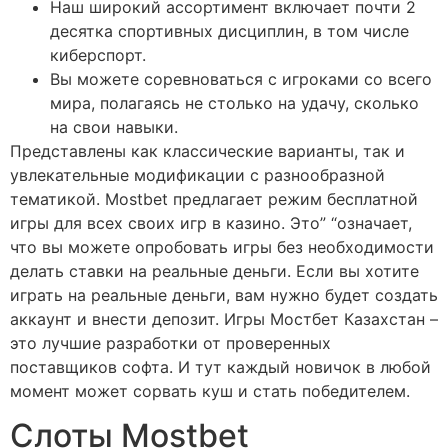
Наш широкий ассортимент включает почти 2
десятка спортивных дисциплин, в том числе
киберспорт.
Вы можете соревноваться с игроками со всего
мира, полагаясь не столько на удачу, сколько
на свои навыки.
Представлены как классические варианты, так и
увлекательные модификации с разнообразной
тематикой. Mostbet предлагает режим бесплатной
игры для всех своих игр в казино. Это” “означает,
что вы можете опробовать игры без необходимости
делать ставки на реальные деньги. Если вы хотите
играть на реальные деньги, вам нужно будет создать
аккаунт и внести депозит. Игры Мостбет Казахстан –
это лучшие разработки от проверенных
поставщиков софта. И тут каждый новичок в любой
момент может сорвать куш и стать победителем.
Слоты Mostbet