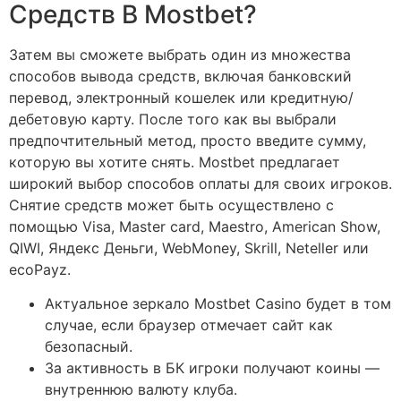
Средств В Mostbet?
Затем вы сможете выбрать один из множества
способов вывода средств, включая банковский
перевод, электронный кошелек или кредитную/
дебетовую карту. После того как вы выбрали
предпочтительный метод, просто введите сумму,
которую вы хотите снять. Mostbet предлагает
широкий выбор способов оплаты для своих игроков.
Снятие средств может быть осуществлено с
помощью Visa, Master card, Maestro, American Show,
QIWI, Яндекс Деньги, WebMoney, Skrill, Neteller или
ecoPayz.
Актуальное зеркало Mostbet Casino будет в том
случае, если браузер отмечает сайт как
безопасный.
За активность в БК игроки получают коины —
внутреннюю валюту клуба.