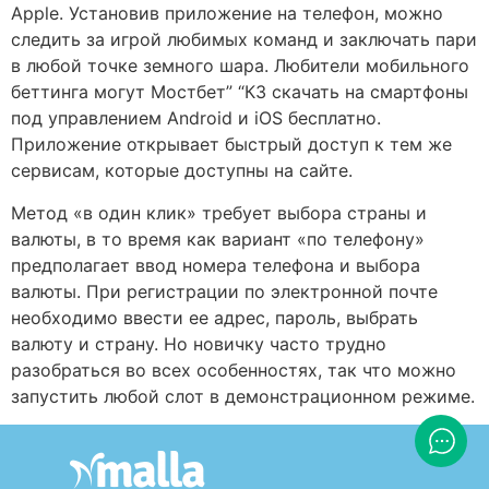
Apple. Установив приложение на телефон, можно
следить за игрой любимых команд и заключать пари
в любой точке земного шара. Любители мобильного
беттинга могут Мостбет” “КЗ скачать на смартфоны
под управлением Android и iOS бесплатно.
Приложение открывает быстрый доступ к тем же
сервисам, которые доступны на сайте.
Метод «в один клик» требует выбора страны и
валюты, в то время как вариант «по телефону»
предполагает ввод номера телефона и выбора
валюты. При регистрации по электронной почте
необходимо ввести ее адрес, пароль, выбрать
валюту и страну. Но новичку часто трудно
разобраться во всех особенностях, так что можно
запустить любой слот в демонстрационном режиме.