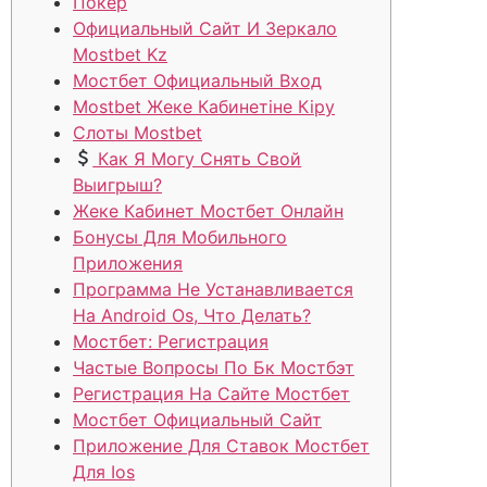
Покер
Официальный Сайт И Зеркало
Mostbet Kz
Мостбет Официальный Вход
Mostbet Жеке Кабинетіне Кіру
Слоты Mostbet
Как Я Могу Снять Свой
Выигрыш?
Жеке Кабинет Мостбет Онлайн
Бонусы Для Мобильного
Приложения
Программа Не Устанавливается
На Android Os, Что Делать?
Мостбет: Регистрация
Частые Вопросы По Бк Мостбэт
Регистрация На Сайте Мостбет
Мостбет Официальный Сайт
Приложение Для Ставок Мостбет
Для Ios