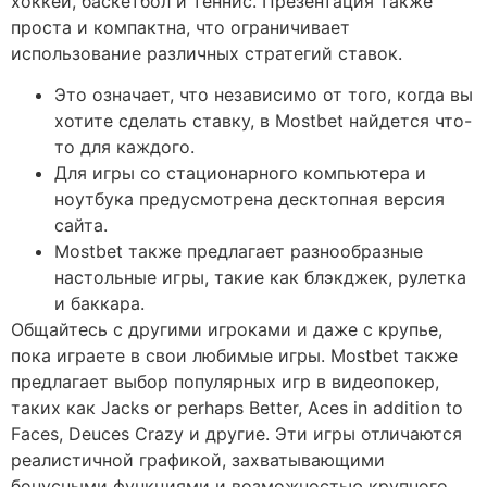
хоккей, баскетбол и теннис. Презентация также
проста и компактна, что ограничивает
использование различных стратегий ставок.
Это означает, что независимо от того, когда вы
хотите сделать ставку, в Mostbet найдется что-
то для каждого.
Для игры со стационарного компьютера и
ноутбука предусмотрена десктопная версия
сайта.
Mostbet также предлагает разнообразные
настольные игры, такие как блэкджек, рулетка
и баккара.
Общайтесь с другими игроками и даже с крупье,
пока играете в свои любимые игры. Mostbet также
предлагает выбор популярных игр в видеопокер,
таких как Jacks or perhaps Better, Aces in addition to
Faces, Deuces Crazy и другие. Эти игры отличаются
реалистичной графикой, захватывающими
бонусными функциями и возможностью крупного