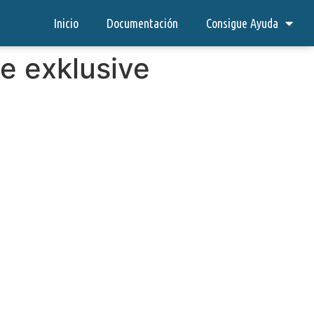
Inicio
Documentación
Consigue Ayuda
le exklusive