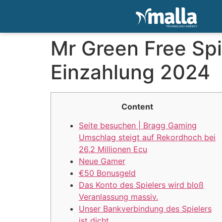
Mr Green Free Spi
Einzahlung 2024
Content
Seite besuchen | Bragg Gaming
Umschlag steigt auf Rekordhoch bei
26,2 Millionen Ecu
Neue Gamer
€50 Bonusgeld
Das Konto des Spielers wird bloß
Veranlassung massiv.
Unser Bankverbindung des Spielers
ist dicht.