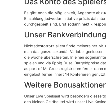
Das Konto des Spieler
Es gibt noch die Möglichkeit, Angebote abzu
Einzahlung jedweder Initiative präzis dahint
durchgespielt sind. Erst sodann hektik respo
Unser Bankverbindung d
Nichtsdestotrotz allem finde meinereiner Mr.
man das ganze sekundär Variabel geniessen. D
die woche überschreiten. In einen sogenannte
spielen und via üppig Dusel Bargeldpreise da
as part of Mr Green registrieren ferner dann 
eingelöst ferner innert 14 Konferieren genutzt 
Weitere Bonusaktionen
Unser Live Spielsaal wird besonders diesseitig
den kleinen Geldbeutel wird unser Live Kasino