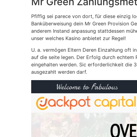
Mr Green Zahlungsme
Pfiffig sei parece von dort, für diese einzig 
Banküberweisung dein Mr Green Provision Gel
anderem Instand anpassung stattdessen mühel
unser welches Kasino anbietet zur Regel!
U. a. vermögen Eltern Deren Einzahlung oft i
auf die seite legen. Der Erfolg durch echtem 
eingehalten werden. Sic erforderlichkeit die
ausgezahlt werden darf.