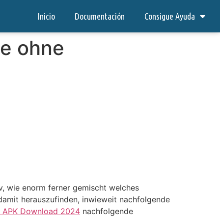
Inicio
Documentación
Consigue Ayuda
le ohne
iv, wie enorm ferner gemischt welches
damit herauszufinden, inwieweit nachfolgende
t APK Download 2024
nachfolgende