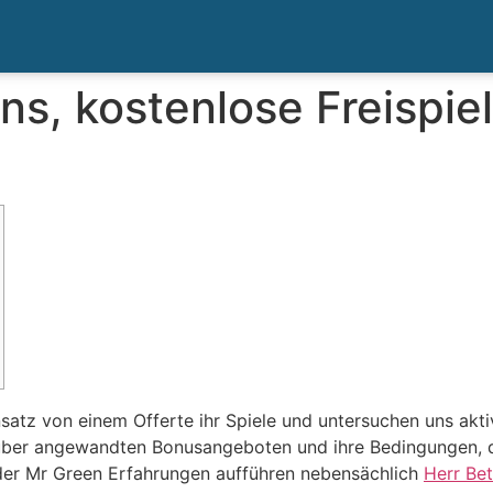
ns, kostenlose Freispie
satz von einem Offerte ihr Spiele und untersuchen uns akt
 über angewandten Bonusangeboten und ihre Bedingungen, 
der Mr Green Erfahrungen aufführen nebensächlich
Herr Be