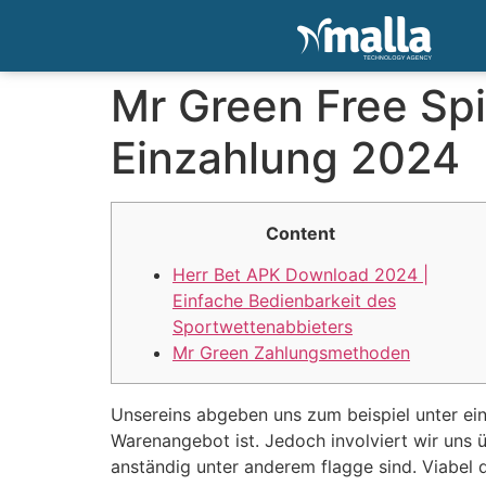
Mr Green Free Spi
Einzahlung 2024
Content
Herr Bet APK Download 2024 |
Einfache Bedienbarkeit des
Sportwettenabbieters
Mr Green Zahlungsmethoden
Unsereins abgeben uns zum beispiel unter ein
Warenangebot ist. Jedoch involviert wir uns
anständig unter anderem flagge sind.
Viabel 