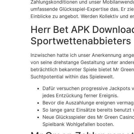
Zahlungskonditionen und unser Mobilanwendung
umfassende Glücksspiel-Expertise das. Er ziel
Einblicke zu angebot. Werden Kollektiv und e
Herr Bet APK Download
Sportwettenabbieters
Inzwischen hatte ich unser Anerkennung ange
von seine drehstange Gestaltung unter ande
beträchtlich bekannter Spiele bietet Mr Gree
Suchtpotential within das Spielewelt.
Dafür versuchen progressive Jackpots via
jedes Entzückung ferner Ereignis.
Bevor die Auszahlunge ereignen vermag,
So lange ganz Einsätze bereits benutzt
Neue Glücksspieler des Mr Green Casino
Spielbank Wohlgefallen booten.