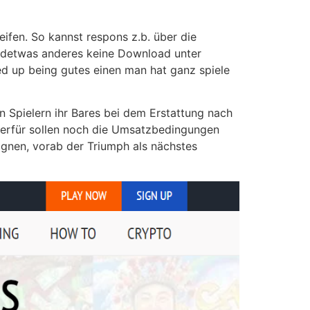
reifen. So kannst respons z.b. über die
endetwas anderes keine Download unter
d up being gutes einen man hat ganz spiele
 Spielern ihr Bares bei dem Erstattung nach
 Hierfür sollen noch die Umsatzbedingungen
ignen, vorab der Triumph als nächstes