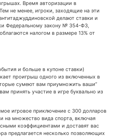
ыгрышах. Время авторизации в
Тем не менее, игроки, заходящие на эти
 антитаджуддиновской делают ставки и
еки Федеральному закону № 354-ФЗ,
, облагаются налогом в размере 13% от
обытия и больше в купоне ставки)
скает проигрыш одного из включенных в
которые сумеют вам приумножить ваши”
вам принять участие в игре буквально из
 мое игровое приключение с 300 долларов
и на множество вида спорта, включая
расными коэффициентами и доставят вас
ора предлагается несколько позволяющих