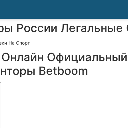
ы России Легальные 
вки На Спорт
т Онлайн Официальный
онторы Betboom