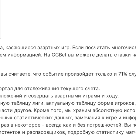
а, касающиеся азартных игр. Если посчитать многочис
сем информацией. На GGBet вы можете делать ставки 
 вы считаете, что событие произойдет только и 71% сл
ортал для отслеживания текущего счета.
иложений и созерцать азартными играми и ходу.
ную таблицу лиги, актуальную таблицу форме игроков,
части другое. Кроме того, мы храним абсолютную ист
енных статистических данных, замечания к игре и инф
 раз в некоторое – всегда как и без погрешностей. В
истентов и распасовщиков, подробную статистику мат