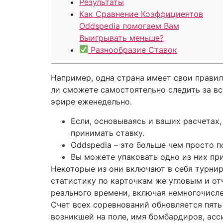
Результаты
Как Сравнение Коэффициентов
Oddspedia помогаем Вам
Выигрывать меньше?
Разнообразие Ставок
Например, одна страна имеет свои правил
ли сможете самостоятельно следить за в
эфире еженедельно.
Если, основываясь и ваших расчетах,
принимать ставку.
Oddspedia – это больше чем просто п
Вы можете упаковать одно из них пр
Некоторые из они включают в себя турнир
статистику по карточкам же угловым и от
реального времени, включая немногочисл
Счет всех соревнований обновляется пять
возникшей на поле, имя бомбардиров, асс