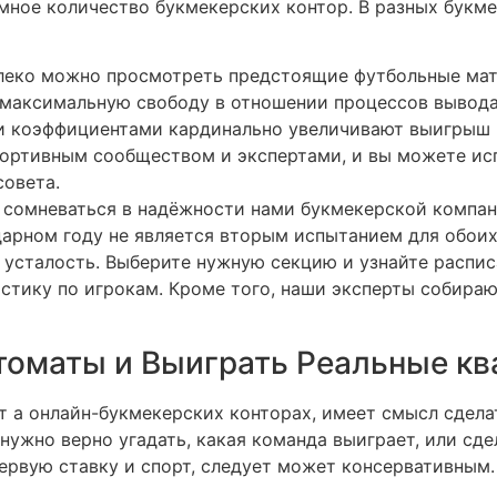
мное количество букмекерских контор. В разных букм
алеко можно просмотреть предстоящие футбольные мат
м максимальную свободу в отношении процессов вывод
и коэффициентами кардинально увеличивают выигрыш в
ортивным сообществом и экспертами, и вы можете исп
совета.
е сомневаться в надёжности нами букмекерской компан
рном году не является вторым испытанием для обоих 
усталость. Выберите нужную секцию и узнайте распис
стику по игрокам. Кроме того, наши эксперты собира
томаты и Выиграть Реальные кв
т а онлайн-букмекерских конторах, имеет смысл сделат
нужно верно угадать, какая команда выиграет, или сдел
первую ставку и спорт, следует может консервативным.