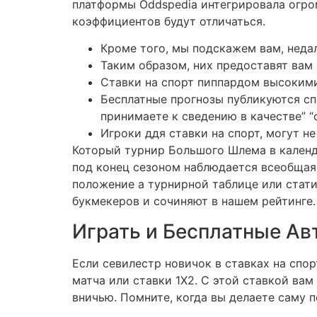
платформы Oddspedia интегрировала огро
коэффициентов будут отличаться.
Кроме того, мы подскажем вам, нед
Таким образом, них предоставят ва
Ставки на спорт пиппардом высоким
Бесплатные прогнозы публикуются сп
принимаете к сведению в качестве” “
Игроки ддя ставки на спорт, могут н
Который турнир Большого Шлема в календа
под конец сезоном наблюдается всеобщая 
положение а турнирной таблице или стати
букмекеров и сочиняют в нашем рейтинге.
Играть и Бесплатные Ав
Если севилестр новичок в ставках на спор
матча или ставки 1X2. С этой ставкой вам 
вничью. Помните, когда вы делаете саму 