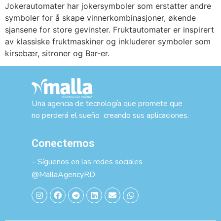
Jokerautomater har jokersymboler som erstatter andre
symboler for å skape vinnerkombinasjoner, økende
sjansene for store gevinster. Fruktautomater er inspirert
av klassiske fruktmaskiner og inkluderer symboler som
kirsebær, sitroner og Bar-er.
Una agencia de tecnología que promete que
no perderá el sueño creando sus aplicaciones.
Conectemos
– Síguenos en las redes sociales
@MallaAgencyRD