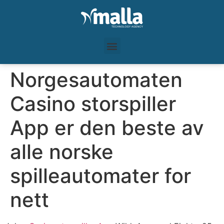
Norgesautomaten
Casino storspiller
App er den beste av
alle norske
spilleautomater for
nett