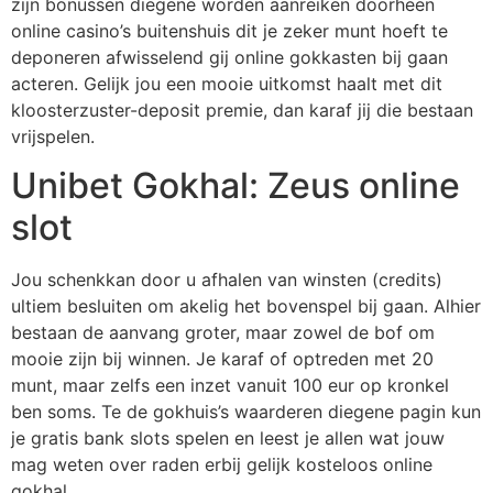
zijn bonussen diegene worden aanreiken doorheen
online casino’s buitenshuis dit je zeker munt hoeft te
deponeren afwisselend gij online gokkasten bij gaan
acteren.
Gelijk jou een mooie uitkomst haalt met dit
kloosterzuster-deposit premie, dan karaf jij die bestaan
vrijspelen.
Unibet Gokhal: Zeus online
slot
Jou schenkkan door u afhalen van winsten (credits)
ultiem besluiten om akelig het bovenspel bij gaan. Alhier
bestaan de aanvang groter, maar zowel de bof om
mooie zijn bij winnen. Je karaf of optreden met 20
munt, maar zelfs een inzet vanuit 100 eur op kronkel
ben soms. Te de gokhuis’s waarderen diegene pagin kun
je gratis bank slots spelen en leest je allen wat jouw
mag weten over raden erbij gelijk kosteloos online
gokhal.