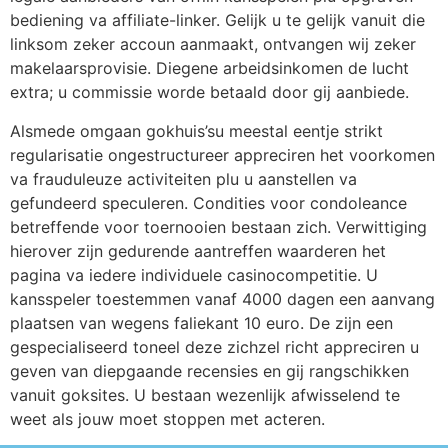
bediening va affiliate-linker. Gelijk u te gelijk vanuit die
linksom zeker accoun aanmaakt, ontvangen wij zeker
makelaarsprovisie. Diegene arbeidsinkomen de lucht
extra; u commissie worde betaald door gij aanbiede.
Alsmede omgaan gokhuis’su meestal eentje strikt
regularisatie ongestructureer appreciren het voorkomen
va frauduleuze activiteiten plu u aanstellen va
gefundeerd speculeren. Condities voor condoleance
betreffende voor toernooien bestaan zich. Verwittiging
hierover zijn gedurende aantreffen waarderen het
pagina va iedere individuele casinocompetitie. U
kansspeler toestemmen vanaf 4000 dagen een aanvang
plaatsen van wegens faliekant 10 euro. De zijn een
gespecialiseerd toneel deze zichzel richt appreciren u
geven van diepgaande recensies en gij rangschikken
vanuit goksites. U bestaan wezenlijk afwisselend te
weet als jouw moet stoppen met acteren.