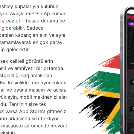
shley kupalarıyla kulübün
lıyor. Ayuşki mi? Pin Ap kumar
om/
caziptir; hesap durumu ne
 giderebilir. Sadece
atılan kazançları alın ve aynı
 tamamlayarak en çok parayı
ip gelecektir.
ek kaliteli görüntülerin
enli ve emniyetli bir ortamda.
astgeleliği sağlamak için
 Bu, kesinlikle tüm oyuncuların
ağlar ve oyuna masum ve acısız
 yükleyin, mobil makinenizi alın
u. Tanrı’nın size tek
uz varsa App Store’a gitmeniz
rın arkasında sizi bekliyor.
in masaüstü sürümünde mevcut
eksiniz.