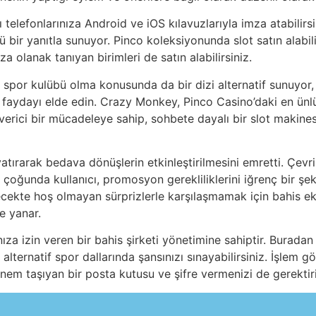
lı telefonlarınıza Android ve iOS kılavuzlarıyla imza atabili
 bir yanıtla sunuyor. Pinco koleksiyonunda slot satın alabil
a olanak tanıyan birimleri de satın alabilirsiniz.
por kulübü olma konusunda da bir dizi alternatif sunuyor, 
ydayı elde edin. Crazy Monkey, Pinco Casino’daki en ünlü sl
erici bir mücadeleye sahip, sohbete dayalı bir slot makines
 yatırarak bedava dönüşlerin etkinleştirilmesini emretti. Çev
nın çoğunda kullanıcı, promosyon gerekliliklerini iğrenç bir 
cekte hoş olmayan sürprizlerle karşılaşmamak için bahis eki
e yanar.
za izin veren bir bahis şirketi yönetimine sahiptir. Buradan
 alternatif spor dallarında şansınızı sınayabilirsiniz. İşlem g
nem taşıyan bir posta kutusu ve şifre vermenizi de gerektiri