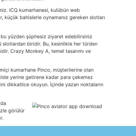
rsiniz. ICQ kumarhanesi, kulübün web
ir, küçük bahislerle oynamanız gereken slotları
bu yüzden şüphesiz ziyaret edebilirsiniz
otlardan biridir. Bu, kesinlikle her türden
idir. Crazy Monkey A, temel tasarımı ve
rimiçi kumarhane Pinco, müşterilerine olan
şekilde yerine getirene kadar para çekemez
ni dikkatlice okuyun. İçinde yazan noktaların
 da
özle görülür
r.